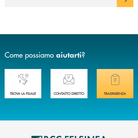
Come possiamo
?
aiutarti
Accedi all' elenco completo delle nostre&nbsp; filiali .
Ti serve assistenza immediata? Contattaci!
Hai bisogno di docum
TROVA LA FILIALE
CONTATTO DIRETTO
TRASPARENZA