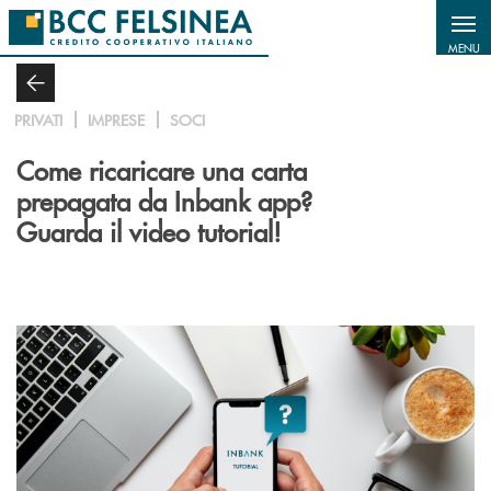
Salta al contenuto principale
MENU
PRIVATI
IMPRESE
SOCI
Come ricaricare una carta
prepagata da Inbank app?
Guarda il video tutorial!