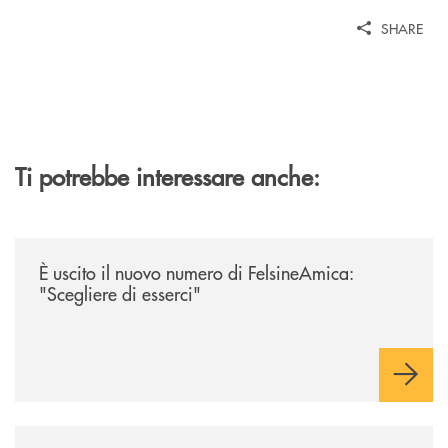
SHARE
Ti potrebbe interessare anche:
/news/felsineamica-26/
È uscito il nuovo numero di FelsineAmica:
"Scegliere di esserci"
/news/nuova-offerta-minori-soluzioni-rinnovate-per-crescere-insieme-1