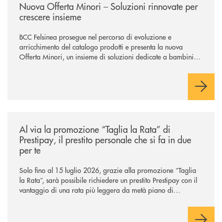
Nuova Offerta Minori – Soluzioni rinnovate per
crescere insieme
BCC Felsinea prosegue nel percorso di evoluzione e
arricchimento del catalogo prodotti e presenta la nuova
Offerta Minori, un insieme di soluzioni dedicate a bambini e
ragazzi da 0 a 18 anni, pensate per supportarli nello
sviluppo di una relazione consapevole con il denaro, sempre
con la guida dei genitori e della banca.
/news/al-via-la-promozione-taglia-la-rata-di-prestipay-il-prestito-perso
Al via la promozione “Taglia la Rata” di
Prestipay, il prestito personale che si fa in due
per te
Solo fino al 15 luglio 2026, grazie alla promozione “Taglia
la Rata”, sarà possibile richiedere un prestito Prestipay con il
vantaggio di una rata più leggera da metà piano di
rimborso.