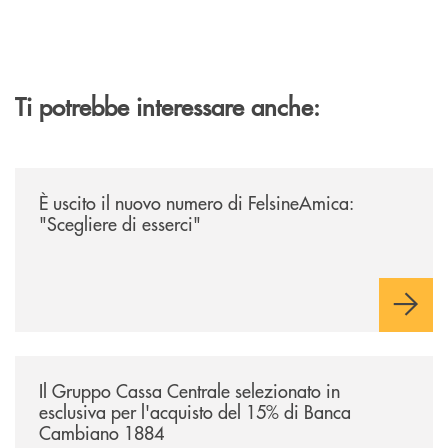
Ti potrebbe interessare anche:
/news/felsineamica-26/
È uscito il nuovo numero di FelsineAmica:
"Scegliere di esserci"
/news/il-gruppo-cassa-centrale-selezionato-in-esclusiva-per-lacquisto
Il Gruppo Cassa Centrale selezionato in
esclusiva per l'acquisto del 15% di Banca
Cambiano 1884