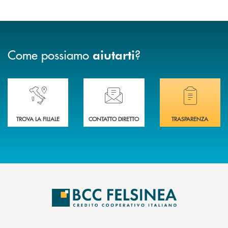
Come possiamo
?
aiutarti
Accedi all' elenco completo delle nostre&nbsp; filiali .
Ti serve assistenza immediata? Contattaci!
Hai bisogno di docum
TROVA LA FILIALE
CONTATTO DIRETTO
TRASPARENZA