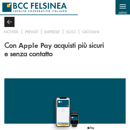
Salta al contenuto principale
MENU
NOVITÀ
PRIVATI
IMPRESE
SOCI
GIOVANI
Con
acquisti più sicuri
Apple Pay
e senza contatto