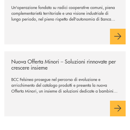
Un'operazione fondata su radici cooperative comuni, piena
complementarietà territoriale e una visione industriale di
lungo periodo, nel pieno rispetto dell'autonomia di Banca
Cambiano. Nei prossimi giorni verrà avviato il periodo di
negoziazione esclusiva per la finalizzazione dell’operazione.
/news/nuova-offerta-minori-soluzioni-rinnovate-per-crescere-insieme-1
Nuova Offerta Minori – Soluzioni rinnovate per
crescere insieme
BCC Felsinea prosegue nel percorso di evoluzione e
arricchimento del catalogo prodotti e presenta la nuova
Offerta Minori, un insieme di soluzioni dedicate a bambini e
ragazzi da 0 a 18 anni, pensate per supportarli nello
sviluppo di una relazione consapevole con il denaro, sempre
con la guida dei genitori e della banca.