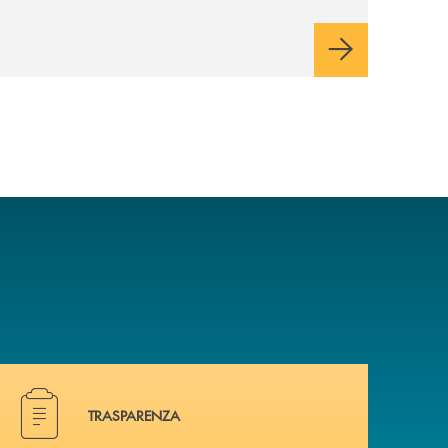
bambini e ragazzi da 0 a 18 anni, pensate
per supportarli nello sviluppo di una
relazione consapevole con il denaro,
sempre con la guida dei genitori e della
banca.
Hai bisogno di documenti ? Vai alla pagina dedicata.
TRASPARENZA