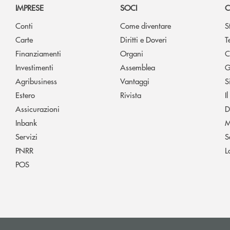
IMPRESE
SOCI
C
Conti
Come diventare
S
Carte
Diritti e Doveri
T
Finanziamenti
Organi
C
Investimenti
Assemblea
G
Agribusiness
Vantaggi
S
Estero
Rivista
I
Assicurazioni
D
Inbank
M
Servizi
S
PNRR
L
POS