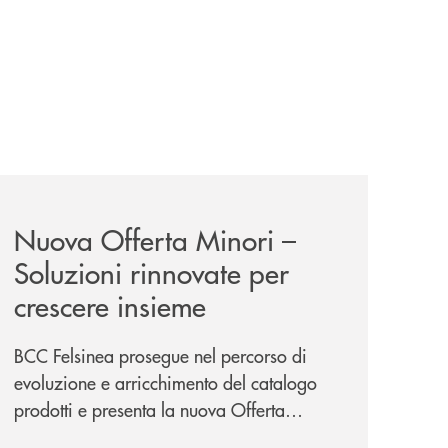
iva-per-lacquisto-del-15-di-banca-cambiano-1884/
news/nuova-offerta-minori-soluzioni-rinnovate-per-crescer
Nuova Offerta Minori –
Soluzioni rinnovate per
crescere insieme
BCC Felsinea prosegue nel percorso di
evoluzione e arricchimento del catalogo
prodotti e presenta la nuova Offerta
Minori, un insieme di soluzioni dedicate a