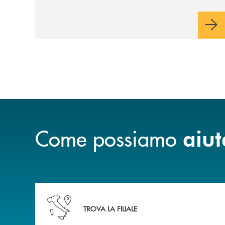
Come possiamo
aiut
Accedi all' elenco completo delle nostre&nbsp; fi
TROVA LA FILIALE