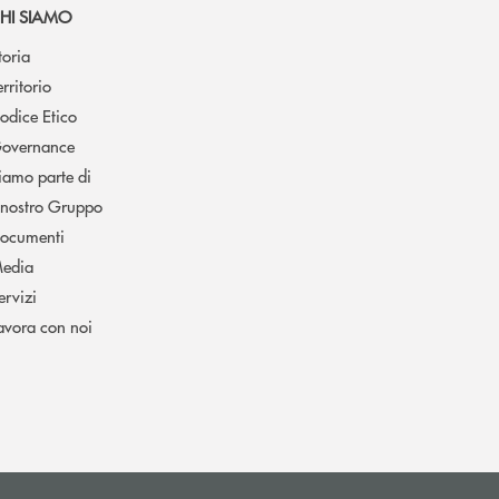
HI SIAMO
toria
erritorio
odice Etico
overnance
iamo parte di
l nostro Gruppo
ocumenti
edia
ervizi
avora con noi