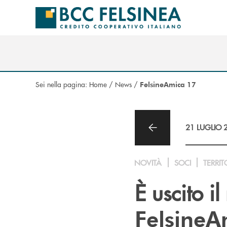
Salta al contenuto principale
Sei nella pagina:
Home
/
News
/
FelsineAmica 17
21 LUGLIO 
NOVITÀ
SOCI
TERRIT
È uscito il
FelsineA