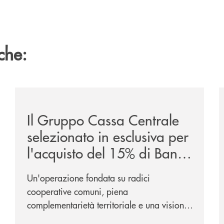
che:
/news/il-gruppo-cassa-centrale-selezionato-in-esclus
/
Il Gruppo Cassa Centrale
selezionato in esclusiva per
l'acquisto del 15% di Banca
Cambiano 1884
Un'operazione fondata su radici
cooperative comuni, piena
complementarietà territoriale e una visione
industriale di lungo periodo, nel pieno