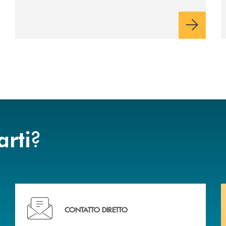
rispetto dell'autonomia di Banca
Cambiano. Nei prossimi giorni verrà
avviato il periodo di negoziazione
esclusiva per la finalizzazione
dell’operazione.
?
arti
liali .
Ti serve assistenza immediata? Contattaci!
CONTATTO DIRETTO