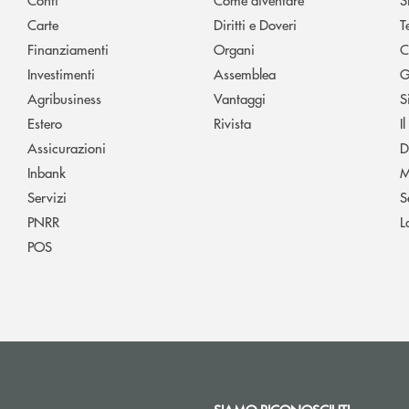
Carte
Diritti e Doveri
T
Finanziamenti
Organi
C
Investimenti
Assemblea
G
Agribusiness
Vantaggi
S
Estero
Rivista
I
Assicurazioni
D
Inbank
M
Servizi
S
PNRR
L
POS