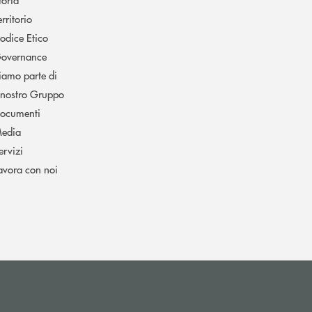
erritorio
odice Etico
overnance
iamo parte di
l nostro Gruppo
ocumenti
edia
ervizi
avora con noi