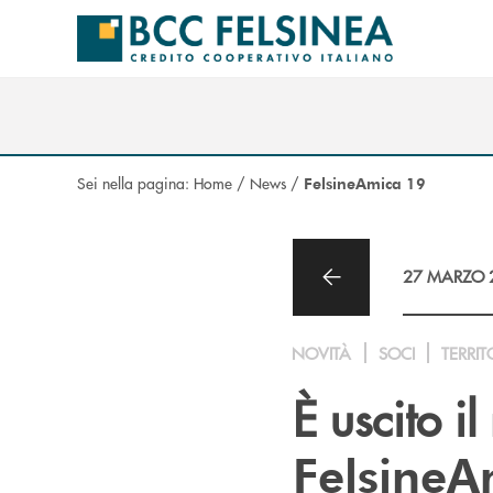
Salta al contenuto principale
Sei nella pagina:
Home
/
News
/
FelsineAmica 19
27 MARZO 
NOVITÀ
SOCI
TERRIT
È uscito il
FelsineA