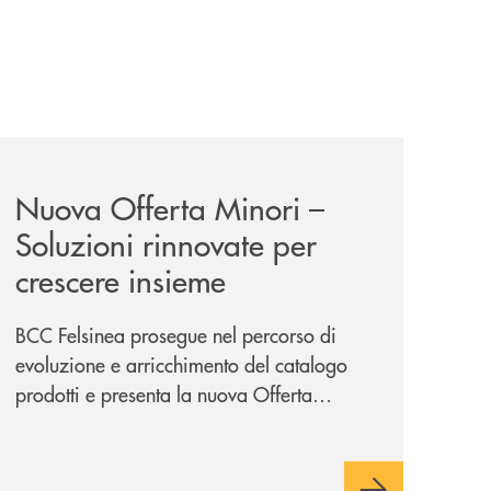
iva-per-lacquisto-del-15-di-banca-cambiano-1884/
news/nuova-offerta-minori-soluzioni-rinnovate-per-crescer
Nuova Offerta Minori –
Soluzioni rinnovate per
crescere insieme
BCC Felsinea prosegue nel percorso di
evoluzione e arricchimento del catalogo
prodotti e presenta la nuova Offerta
Minori, un insieme di soluzioni dedicate a
bambini e ragazzi da 0 a 18 anni, pensate
per supportarli nello sviluppo di una