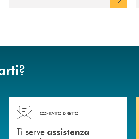
avviato il periodo di negoziazione
esclusiva per la finalizzazione
dell’operazione.
?
arti
liali .
Ti serve assistenza immediata? Contattaci!
CONTATTO DIRETTO
Ti serve
assistenza