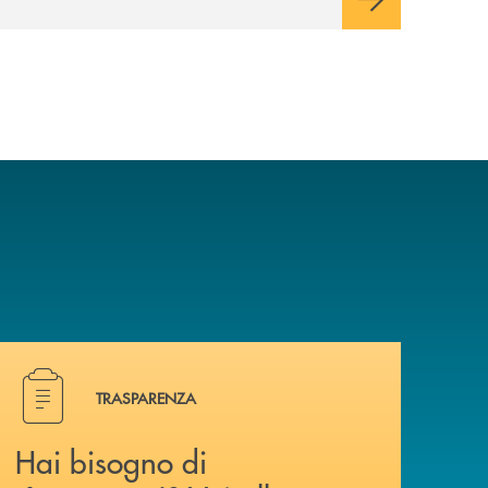
relazione consapevole con il denaro,
sempre con la guida dei genitori e della
banca.
Hai bisogno di documenti ? Vai alla pagina dedicata.
TRASPARENZA
Hai bisogno di