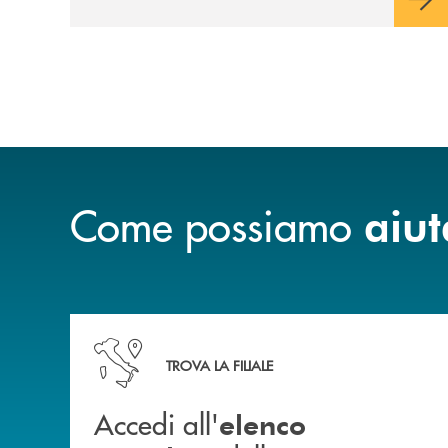
Come possiamo
aiut
Accedi all' elenco completo delle nostre&nbsp; fi
TROVA LA FILIALE
Accedi all'
elenco