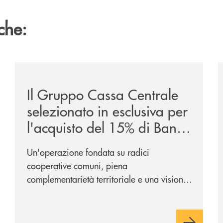
che:
/news/il-gruppo-cassa-centrale-selezionato-in-esclus
/
Il Gruppo Cassa Centrale
selezionato in esclusiva per
l'acquisto del 15% di Banca
Cambiano 1884
Un'operazione fondata su radici
cooperative comuni, piena
complementarietà territoriale e una visione
industriale di lungo periodo, nel pieno
rispetto dell'autonomia di Banca
Cambiano. Nei prossimi giorni verrà