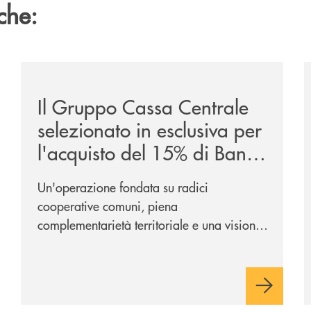
che:
/news/il-gruppo-cassa-centrale-selezionato-in-esclus
/
Il Gruppo Cassa Centrale
selezionato in esclusiva per
l'acquisto del 15% di Banca
Cambiano 1884
Un'operazione fondata su radici
cooperative comuni, piena
complementarietà territoriale e una visione
industriale di lungo periodo, nel pieno
rispetto dell'autonomia di Banca
Cambiano. Nei prossimi giorni verrà
avviato il periodo di negoziazione