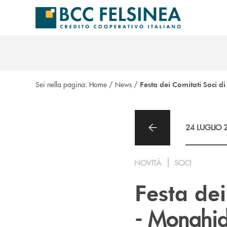
Salta al contenuto principale
Sei nella pagina:
Home
/
News
/
Festa dei Comitati Soci d
24 LUGLIO 
NOVITÀ
SOCI
Festa de
- Monghid