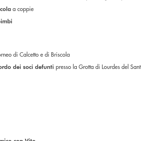
a coppie
scola
imbi
rneo di Calcetto e di Briscola
presso la Grotta di Lourdes del Sant
cordo dei soci defunti
mico con Vito