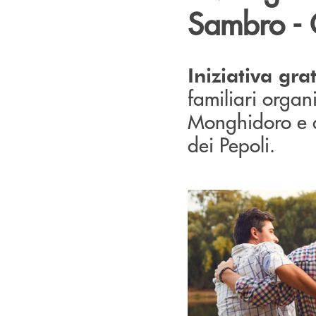
Sambro - C
Iniziativa gra
familiari organ
Monghidoro e d
dei Pepoli.