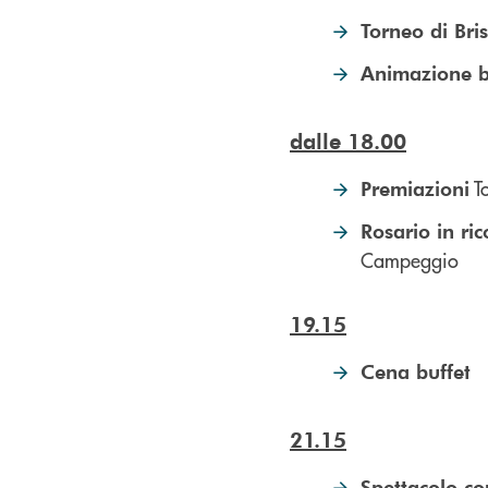
Torneo di Bri
Animazione b
dalle 18.00
To
Premiazioni
Rosario in ri
Campeggio
19.15
Cena buffet
21.15
Spettacolo co