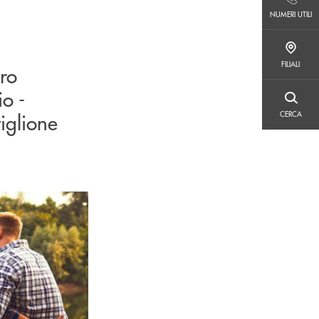
NUMERI UTILI
NUMERI UTILI
FILIALI
FILIALI
oro
o -
CERCA
iglione
CERCA