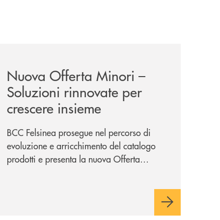
iva-per-lacquisto-del-15-di-banca-cambiano-1884/
news/nuova-offerta-minori-soluzioni-rinnovate-per-crescer
Nuova Offerta Minori –
Soluzioni rinnovate per
crescere insieme
BCC Felsinea prosegue nel percorso di
evoluzione e arricchimento del catalogo
prodotti e presenta la nuova Offerta
Minori, un insieme di soluzioni dedicate a
bambini e ragazzi da 0 a 18 anni, pensate
per supportarli nello sviluppo di una
relazione consapevole con il denaro,