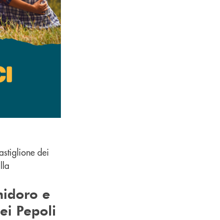
stiglione dei
lla
hidoro e
ei Pepoli