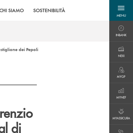
CHI SIAMO
SOSTENIBILITÀ
MENU
menu destra
INBANK
INBANK
tiglione dei Pepoli
NEXI
NEXI
MYGP
MYGP
MYNEF
MYNEF
renzio
MYASSICURA
MYASSICURA
l di