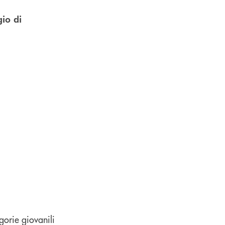
io di
orie giovanili