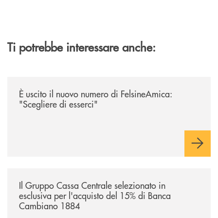
Ti potrebbe interessare anche:
/news/felsineamica-26/
È uscito il nuovo numero di FelsineAmica:
"Scegliere di esserci"
/news/il-gruppo-cassa-centrale-selezionato-in-esclusiva-per-lacquisto
Il Gruppo Cassa Centrale selezionato in
esclusiva per l'acquisto del 15% di Banca
Cambiano 1884