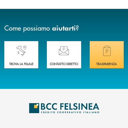
Come possiamo
?
aiutarti
Accedi all' elenco completo delle nostre&nbsp; filiali .
Ti serve assistenza immediata? Contattaci!
Hai bisogno di docum
TROVA LA FILIALE
CONTATTO DIRETTO
TRASPARENZA