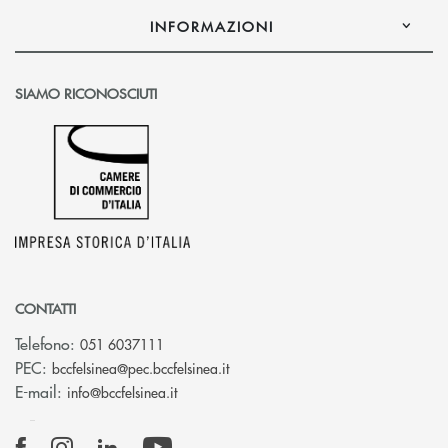
INFORMAZIONI
SIAMO RICONOSCIUTI
CONTATTI
Telefono:
051 6037111
(si apre l’app di posta elettronic
PEC:
bccfelsinea@pec.bccfelsinea.it
(si apre l’app di posta elettronica)
E-mail:
info@bccfelsinea.it