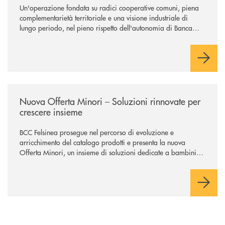
Un'operazione fondata su radici cooperative comuni, piena
complementarietà territoriale e una visione industriale di
lungo periodo, nel pieno rispetto dell'autonomia di Banca
Cambiano. Nei prossimi giorni verrà avviato il periodo di
negoziazione esclusiva per la finalizzazione dell’operazione.
/news/nuova-offerta-minori-soluzioni-rinnovate-per-crescere-insieme-1
Nuova Offerta Minori – Soluzioni rinnovate per
crescere insieme
BCC Felsinea prosegue nel percorso di evoluzione e
arricchimento del catalogo prodotti e presenta la nuova
Offerta Minori, un insieme di soluzioni dedicate a bambini e
ragazzi da 0 a 18 anni, pensate per supportarli nello
sviluppo di una relazione consapevole con il denaro, sempre
con la guida dei genitori e della banca.