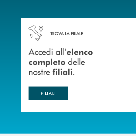
Accedi all' elenco completo delle nostre&nbsp; fi
TROVA LA FILIALE
Accedi all'
elenco
delle
completo
nostre
.
filiali
FILIALI