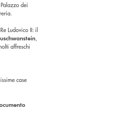
l Palazzo dei
reria.
Re Ludovico II: il
,
uschwanstein
olti affreschi
lissime case
 documento