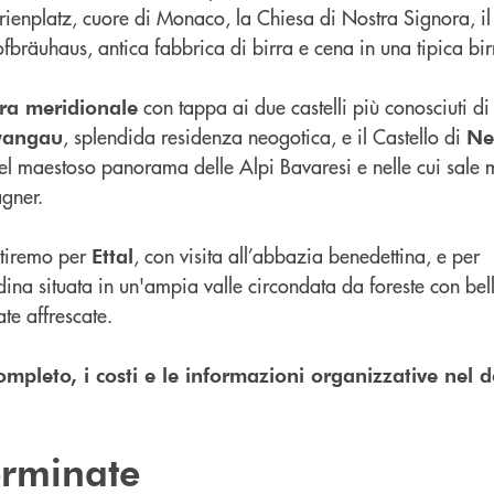
Marienplatz, cuore di Monaco, la Chiesa di Nostra Signora, i
fbräuhaus, antica fabbrica di birra e cena in una tipica bir
con tappa ai due castelli più conosciuti di 
ra meridionale
, splendida residenza neogotica, e il Castello di
wangau
Ne
el maestoso panorama delle Alpi Bavaresi e nelle cui sale m
gner.
rtiremo per
, con visita all’abbazia benedettina, e per
Ettal
adina situata in un'ampia valle circondata da foreste con bel
ate affrescate.
ompleto, i costi e le informazioni organizzative nel
terminate