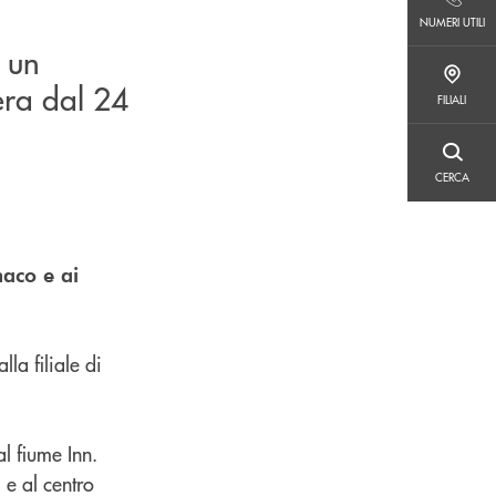
NUMERI UTILI
NUMERI UTILI
i un
FILIALI
era dal 24
FILIALI
CERCA
CERCA
aco e ai
la filiale di
al fiume Inn.
e al centro
u