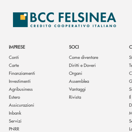
IMPRESE
SOCI
C
Conti
Come diventare
S
Carte
Diritti e Doveri
T
Finanziamenti
Organi
C
Investimenti
Assemblea
G
Agribusiness
Vantaggi
S
Estero
Rivista
I
Assicurazioni
D
Inbank
M
Servizi
S
PNRR
L