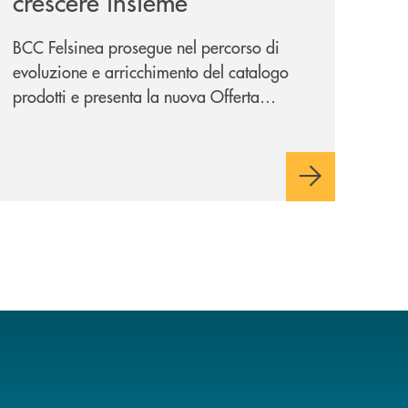
crescere insieme
BCC Felsinea prosegue nel percorso di
evoluzione e arricchimento del catalogo
prodotti e presenta la nuova Offerta
Minori, un insieme di soluzioni dedicate a
bambini e ragazzi da 0 a 18 anni, pensate
per supportarli nello sviluppo di una
relazione consapevole con il denaro,
sempre con la guida dei genitori e della
banca.