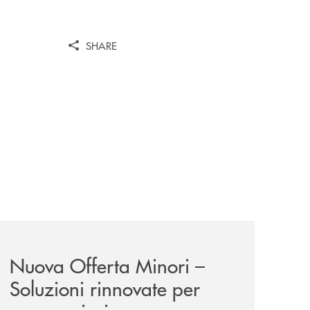
SHARE
iva-per-lacquisto-del-15-di-banca-cambiano-1884/
news/nuova-offerta-minori-soluzioni-rinnovate-per-crescer
Nuova Offerta Minori –
Soluzioni rinnovate per