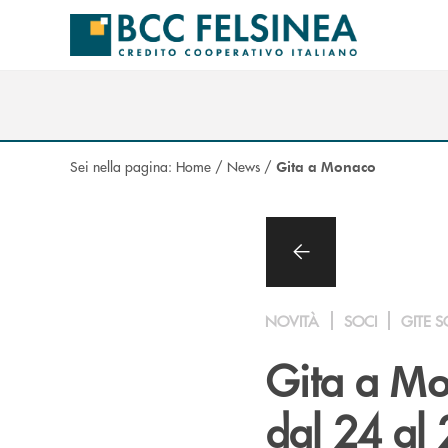
Salta al contenuto principale
Sei nella pagina:
Home
/
News
/
Gita a Monaco
NOVITÀ
SOCI
GITE S
Gita a
Mo
dal 24 al