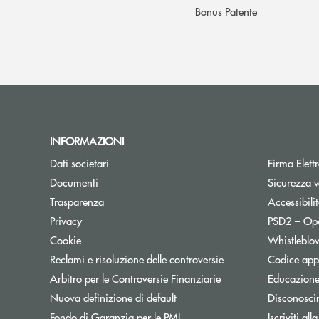
Bonus Patente
INFORMAZIONI
Apre una nuova finestra
Dati societari
Firma Elet
Apre una nuova finestra
Documenti
Sicurezza 
Trasparenza
Accessibili
Apre una nuova finestra
Privacy
PSD2 – Op
Apre una nuova finestra
Cookie
Whistleblo
Apre una nuova fines
Reclami e risoluzione delle controversie
Codice appa
Apre una nuova finest
Arbitro per le Controversie Finanziarie
Educazione
Nuova definizione di default
Disconosci
Apre una nuova finestra
Fondo di Garanzia per le PMI
Iscriviti all