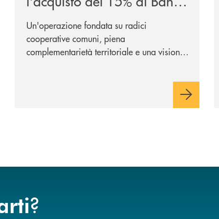
l'acquisto del 15% di Banca
Cambiano 1884
Un'operazione fondata su radici
cooperative comuni, piena
complementarietà territoriale e una visione
industriale di lungo periodo, nel pieno
rispetto dell'autonomia di Banca
Cambiano. Nei prossimi giorni verrà
avviato il periodo di negoziazione
esclusiva per la finalizzazione
dell’operazione.
?
arti