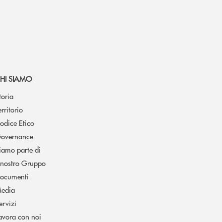
HI SIAMO
toria
erritorio
odice Etico
overnance
iamo parte di
l nostro Gruppo
ocumenti
edia
ervizi
avora con noi