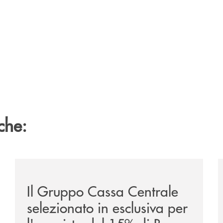
che:
/news/il-gruppo-cassa-centrale-selezionato-in-esclus
/
Il Gruppo Cassa Centrale
selezionato in esclusiva per