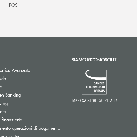
POS
SIAMO RICONOSCIUTI
Apre una nuova finestra
tronica Avanzata
web
tà
Apre una nuova finestra
en Banking
wing
tra
lti
ra
 finanziaria
mento operazioni di pagamento
Apre una nuova finestra
a newsletter