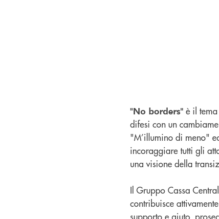
è il tema
"No borders"
difesi con un cambiament
"M’illumino di meno" ed
incoraggiare tutti gli at
una visione della transiz
Il Gruppo Cassa Central
contribuisce attivamente
supporto e aiuto, proseg