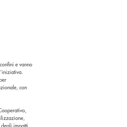
confini e vanno
’iniziativa.
per
nazionale, con
 Cooperativo,
ilizzazione,
 degli impatti