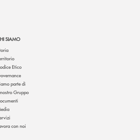
HI SIAMO
toria
erritorio
odice Etico
overnance
iamo parte di
l nostro Gruppo
ocumenti
edia
ervizi
avora con noi