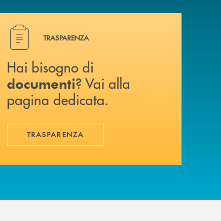
Hai bisogno di documenti ? Vai alla pagina dedicata.
TRASPARENZA
Hai bisogno di
? Vai alla
documenti
pagina dedicata.
TRASPARENZA