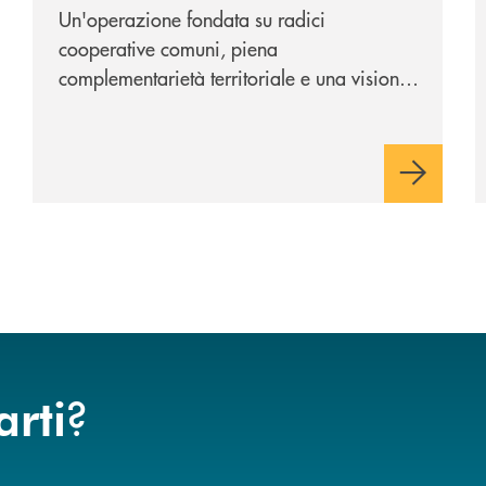
Cambiano 1884
Un'operazione fondata su radici
cooperative comuni, piena
complementarietà territoriale e una visione
industriale di lungo periodo, nel pieno
rispetto dell'autonomia di Banca
Cambiano. Nei prossimi giorni verrà
avviato il periodo di negoziazione
esclusiva per la finalizzazione
dell’operazione.
?
arti