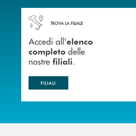
Accedi all' elenco completo delle nostre&nbsp; fi
TROVA LA FILIALE
Accedi all'
elenco
delle
completo
nostre
.
filiali
FILIALI