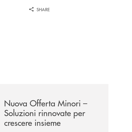
SHARE
iva-per-lacquisto-del-15-di-banca-cambiano-1884/
news/nuova-offerta-minori-soluzioni-rinnovate-per-crescer
Nuova Offerta Minori –
Soluzioni rinnovate per
crescere insieme