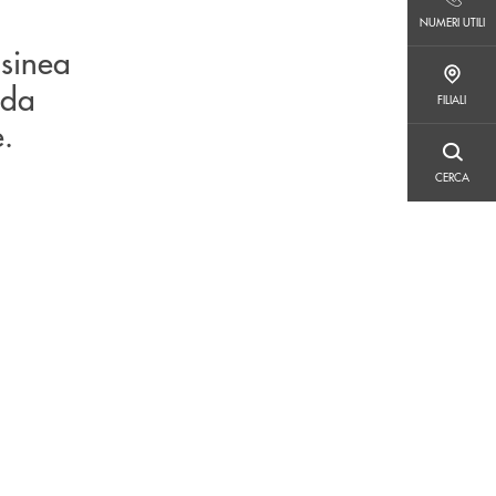
NUMERI UTILI
NUMERI UTILI
lsinea
FILIALI
 da
FILIALI
e.
CERCA
CERCA