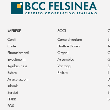
IMPRESE
SOCI
C
Conti
Come diventare
S
Carte
Diritti e Doveri
T
Finanziamenti
Organi
C
Investimenti
Assemblea
G
Agribusiness
Vantaggi
S
Estero
Rivista
I
Assicurazioni
D
Inbank
M
Servizi
S
PNRR
L
POS