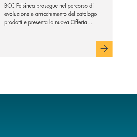
BCC Felsinea prosegue nel percorso di
evoluzione e arricchimento del catalogo
prodotti e presenta la nuova Offerta
Minori, un insieme di soluzioni dedicate a
bambini e ragazzi da 0 a 18 anni, pensate
per supportarli nello sviluppo di una
relazione consapevole con il denaro,
sempre con la guida dei genitori e della
banca.