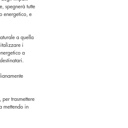
e, spegnerà tutte
o energetico, e
naturale a quella
talizzare i
energetico a
destinatari.
idianamente
 per trasmettere
a mettendo in