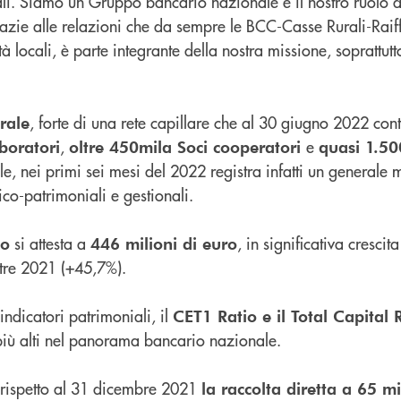
li. Siamo un Gruppo bancario nazionale e il nostro ruolo di
grazie alle relazioni che da sempre le BCC-Casse Rurali-Rai
à locali, è parte integrante della nostra missione, soprattut
, forte di una rete capillare che al 30 giugno 2022 con
rale
,
e
boratori
oltre 450mila Soci cooperatori
quasi 1.500
nale, nei primi sei mesi del 2022 registra infatti un generale
co-patrimoniali e gestionali.
si attesta a
, in significativa crescit
po
446 milioni di euro
tre 2021 (+45,7%).
indicatori patrimoniali, il
CET1 Ratio e il Total Capital 
i più alti nel panorama bancario nazionale.
 rispetto al 31 dicembre 2021
la raccolta diretta a 65 mi