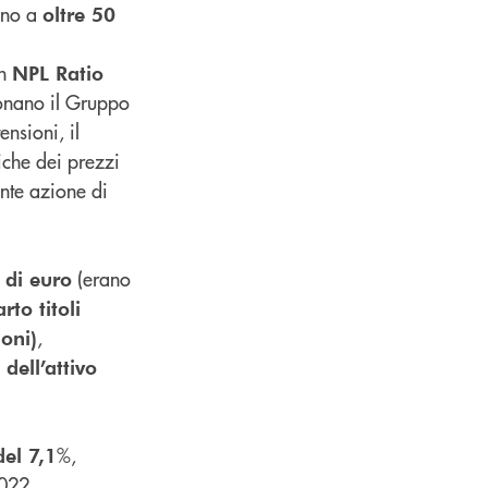
tano a
oltre 50
un
NPL Ratio
onano il Gruppo
ensioni, il
iche dei prezzi
ante azione di
(erano
 di euro
to titoli
,
oni)
dell’attivo
%,
del 7,1
022.