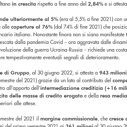
ultano
rispetto a fine anno del
e si attes
in crescita
2,84%
(era al 5,5% a fine 2021) con 
ende ulteriormente al 5%
 alle
(dal 74% di fine 2021) che posizi
coperture al 76%
ncario italiano. Nonostante finora non si siano manifestate t
nnescata dalla pandemia Covid – ora aggravata dalle dinam
’evoluzione della guerra Ucraina-Russia – richiede una cost
re tempestivamente eventuali segnali di deterioramento.
, al 30 giugno 2022, si attesta a
se di Gruppo
943 milioni
emestre del 2021) grazie da un lato al contributo del
compar
ltro all’apporto dell’
intermediazione creditizia (+16 mili
e della
cita delle masse di credito erogato
resa media 
eriori alle attese.
emestre del 2021 il
, che
margine commissionale
cresce 
ni del primo semestre 2021 ai
al 30 giugno 2
361 milioni