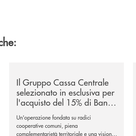
che:
/news/il-gruppo-cassa-centrale-selezionato-in-esclus
/
Il Gruppo Cassa Centrale
selezionato in esclusiva per
l'acquisto del 15% di Banca
Cambiano 1884
Un'operazione fondata su radici
cooperative comuni, piena
complementarietà territoriale e una visione