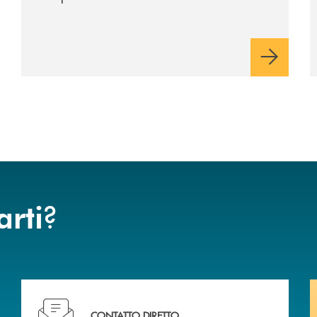
industriale di lungo periodo, nel pieno
rispetto dell'autonomia di Banca
Cambiano. Nei prossimi giorni verrà
avviato il periodo di negoziazione
esclusiva per la finalizzazione
dell’operazione.
?
arti
liali .
Ti serve assistenza immediata? Contattaci!
CONTATTO DIRETTO