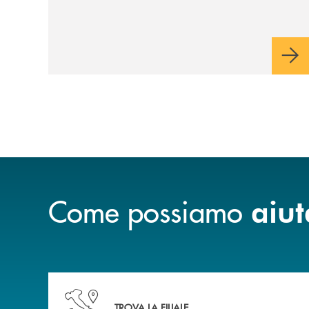
Come possiamo
aiut
Accedi all' elenco completo delle nostre&nbsp; fi
TROVA LA FILIALE