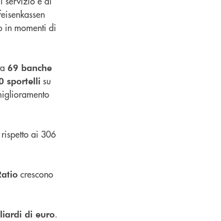
 servizio e di
ffeisenkassen
to in momenti di
ta
69 banche
su
 sportelli
 miglioramento
a rispetto ai 306
crescono
Ratio
.
liardi di euro