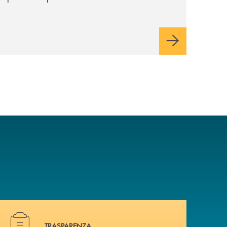
Minori, un insieme di soluzioni dedicate a
bambini e ragazzi da 0 a 18 anni, pensate
per supportarli nello sviluppo di una
relazione consapevole con il denaro,
sempre con la guida dei genitori e della
banca.
Hai bisogno di documenti ? Vai alla pagina dedicata.
TRASPARENZA