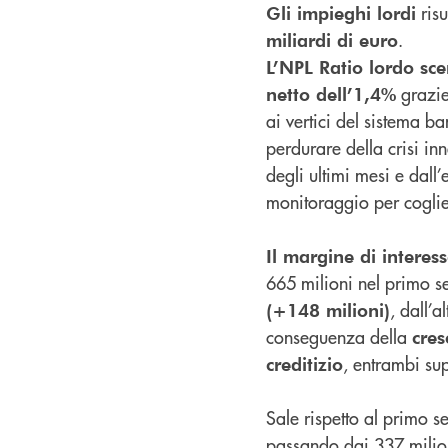
ris
Gli impieghi lordi
.
miliardi di euro
L’NPL Ratio lordo sc
grazie
netto dell’1,4%
ai vertici del sistema ba
perdurare della crisi i
degli ultimi mesi e dall
monitoraggio per coglie
Il margine di interes
665 milioni nel primo s
, dall’a
(+148 milioni)
conseguenza della
cres
, entrambi sup
creditizio
Sale rispetto al primo s
passando dai 337 milio