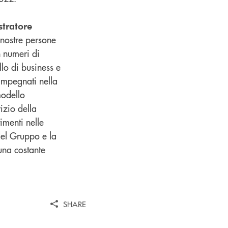
tratore
e nostre persone
n numeri di
llo di business e
impegnati nella
modello
izio della
imenti nelle
 del Gruppo e la
una costante
SHARE