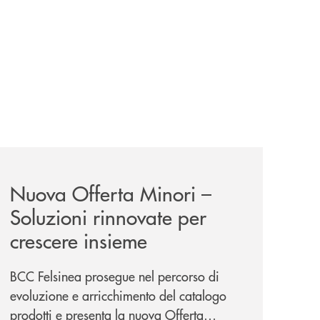
iva-per-lacquisto-del-15-di-banca-cambiano-1884/
news/nuova-offerta-minori-soluzioni-rinnovate-per-crescer
Nuova Offerta Minori –
Soluzioni rinnovate per
crescere insieme
BCC Felsinea prosegue nel percorso di
evoluzione e arricchimento del catalogo
prodotti e presenta la nuova Offerta