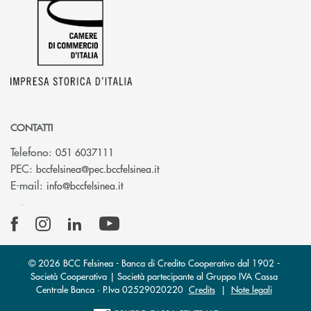
CONTATTI
Telefono:
051 6037111
(si apre l’app di posta elettronic
PEC:
bccfelsinea@pec.bccfelsinea.it
(si apre l’app di posta elettronica)
E-mail:
info@bccfelsinea.it
© 2026 BCC Felsinea - Banca di Credito Cooperativo dal 1902 -
Società Cooperativa | Società partecipante al Gruppo IVA Cassa
Centrale Banca · P.Iva 02529020220
Credits
|
Note legali