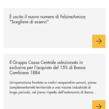
/news/felsineamica-26/
È uscito il nuovo numero di FelsineAmica:
"Scegliere di esserci"
/news/il-gruppo-cassa-centrale-selezionato-in-esclusiva-per-lacquisto
Il Gruppo Cassa Centrale selezionato in
esclusiva per l'acquisto del 15% di Banca
Cambiano 1884
Un'operazione fondata su radici cooperative comuni, piena
complementarietà territoriale e una visione industriale di
lungo periodo, nel pieno rispetto dell'autonomia di Banca
Cambiano. Nei prossimi giorni verrà avviato il periodo di
negoziazione esclusiva per la finalizzazione dell’operazione.