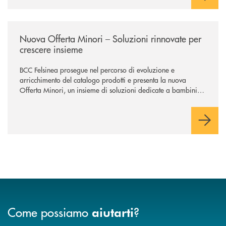
/news/nuova-offerta-minori-soluzioni-rinnovate-per-crescere-insieme-1
Nuova Offerta Minori – Soluzioni rinnovate per
crescere insieme
BCC Felsinea prosegue nel percorso di evoluzione e
arricchimento del catalogo prodotti e presenta la nuova
Offerta Minori, un insieme di soluzioni dedicate a bambini e
ragazzi da 0 a 18 anni, pensate per supportarli nello
sviluppo di una relazione consapevole con il denaro, sempre
con la guida dei genitori e della banca.
Come possiamo
?
aiutarti