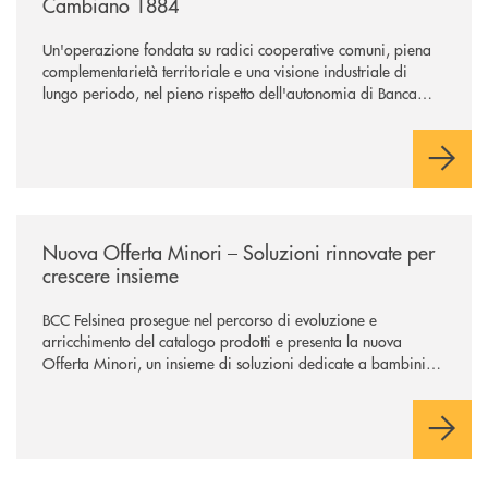
Cambiano 1884
Un'operazione fondata su radici cooperative comuni, piena
complementarietà territoriale e una visione industriale di
lungo periodo, nel pieno rispetto dell'autonomia di Banca
Cambiano. Nei prossimi giorni verrà avviato il periodo di
negoziazione esclusiva per la finalizzazione dell’operazione.
/news/nuova-offerta-minori-soluzioni-rinnovate-per-crescere-insieme-1
Nuova Offerta Minori – Soluzioni rinnovate per
crescere insieme
BCC Felsinea prosegue nel percorso di evoluzione e
arricchimento del catalogo prodotti e presenta la nuova
Offerta Minori, un insieme di soluzioni dedicate a bambini e
ragazzi da 0 a 18 anni, pensate per supportarli nello
sviluppo di una relazione consapevole con il denaro, sempre
con la guida dei genitori e della banca.