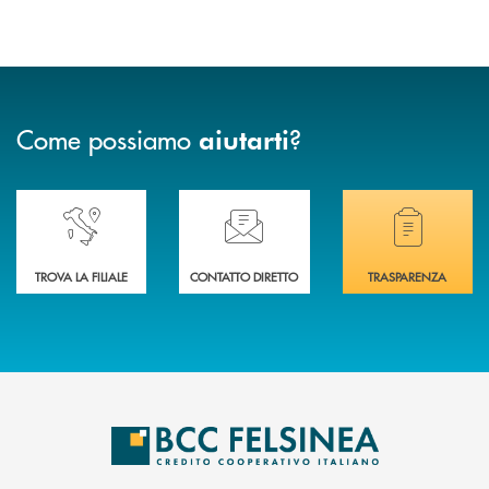
Come possiamo
?
aiutarti
Accedi all' elenco completo delle nostre&nbsp; filiali .
Ti serve assistenza immediata? Contattaci!
Hai bisogno di docum
TROVA LA FILIALE
CONTATTO DIRETTO
TRASPARENZA