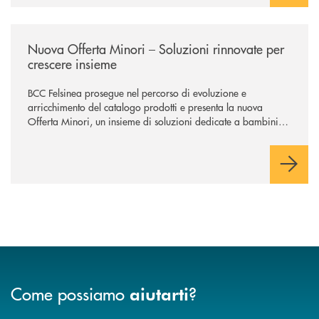
/news/nuova-offerta-minori-soluzioni-rinnovate-per-crescere-insieme-1
Nuova Offerta Minori – Soluzioni rinnovate per
crescere insieme
BCC Felsinea prosegue nel percorso di evoluzione e
arricchimento del catalogo prodotti e presenta la nuova
Offerta Minori, un insieme di soluzioni dedicate a bambini e
ragazzi da 0 a 18 anni, pensate per supportarli nello
sviluppo di una relazione consapevole con il denaro, sempre
con la guida dei genitori e della banca.
Come possiamo
?
aiutarti