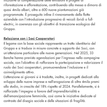
iniziative di compensazione delle emissioni e progetti di
riforestazione e afforestazione, contribuendo alla messa a dimora di
quasi 4mila alberi, oltre a 600 nuove piantumazioni già
programmate. È proseguito infine il rinnovamento della flotta
aziendale con l’introduzione progressiva di veicoli ibridi o full-
electric, in coerenza con gli obiettivi di transizione ecologica del
Gruppo.
Relazione con i Soci Cooperatori
Il legame con la base sociale rappresenta un tratto identitario del
Gruppo e si traduce in misure concrete a supporto dei Soci, con
un’attenzione particolare alle nuove generazioni. Nel 2025, 33
Banche hanno previsto agevolazioni per l’ingresso nella compagine
sociale, con l’obiettivo di rafforzare la partecipazione e valorizzare il
ruolo dei Soci cooperatori, promuovendone l’inclusione e il
coinvolgimento attivo.
L’attenzione ai giovani si è tradotta, inoltre, in progetti dedicati allo
sviluppo delle nuove imprese e nell’erogazione di oltre 4mila premi
allo studio, in crescita del 18% rispetto al 2024. Parallelamente, si è
rafforzato l’impegno a favore dell’imprenditorialità e
dell’emancipazione femminile, così come le iniziative dedicate al
contrasto del disagio sociale e delle situazioni di fragilità.