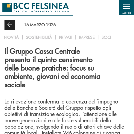
Salta al contenuto principale
MENU
16 MARZO 2026
NOVITÀ
SOSTENIBILITÀ
PRIVATI
IMPRESE
SOCI
Il Gruppo Cassa Centrale
presenta il quinto censimento
delle buone pratiche: focus su
ambiente, giovani ed economia
sociale
La rilevazione conferma la coerenza dell’impegno
delle Banche e Società del Gruppo rispetto agli
obiettivi di transizione ecologica, l’attenzione alle
nuove generazioni e alle fasce vulnerabili della
popolazione, svolgendo il ruolo di attori chiave delle
comunità locali. Installate 246 colonnine di ricarica