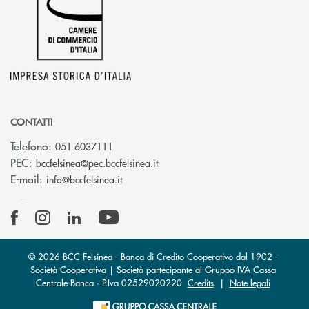
CONTATTI
Telefono:
051 6037111
(si apre l’app di posta elettronic
PEC:
bccfelsinea@pec.bccfelsinea.it
(si apre l’app di posta elettronica)
E-mail:
info@bccfelsinea.it
© 2026 BCC Felsinea - Banca di Credito Cooperativo dal 1902 -
Società Cooperativa | Società partecipante al Gruppo IVA Cassa
Centrale Banca · P.Iva 02529020220
Credits
|
Note legali