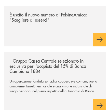
/news/felsineamica-26/
È uscito il nuovo numero di FelsineAmica:
"Scegliere di esserci"
/news/il-gruppo-cassa-centrale-selezionato-in-esclusiva-per-lacquisto
Il Gruppo Cassa Centrale selezionato in
esclusiva per l'acquisto del 15% di Banca
Cambiano 1884
Un'operazione fondata su radici cooperative comuni, piena
complementarietà territoriale e una visione industriale di
lungo periodo, nel pieno rispetto dell'autonomia di Banca
Cambiano. Nei prossimi giorni verrà avviato il periodo di
negoziazione esclusiva per la finalizzazione dell’operazione.