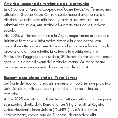
Attività a sostegno del territorio e della comunità
Le 65 Banche di Credito Cooperativo/Casse Rurali/Raiffeisenkassen
affiliate al Gruppo Cassa Centrale confermano il proprio ruolo di
attori chiave delle comunità locali, grazie a una rete capillare di
relazioni con scuole, enti territoriali e organizzazioni del privato
sociale.
Nel 2025, 51 Banche affiliate e la Capogruppo hanno organizzato
iniziative formative e informative rivolte alla cittadinanza, con
particolare attenzione a tematiche quali l’educazione finanziaria, la
prevenzione di frodi e truffe, la cultura e la qualità della vita.
Per favorire l’aggregazione sociale, 39 Banche hanno aperto i propri
spazi a iniziative ed eventi del territorio, mentre 34 realtà hanno
promosso eventi e momenti di incontro con le comunità.
Economia sociale ed enti del Terzo Settore
Sul fronte dell’economia sociale è emerso un ruolo sempre più attivo
delle Banche del Gruppo come promotrici di infrastrutture di
comunità.
A fine 2025 sono 46 gli Enti del Terzo Settore costituiti, in gran parte
su iniziativa diretta delle Banche, di cui 31 già iscritti al Registro
Unico Nazionale Terzo Settore (“RUNTS”). A ciò si affianca
l’orientamento, comunicato da 5 Banche, di procedere alla