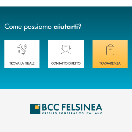
Come possiamo
?
aiutarti
Accedi all' elenco completo delle nostre&nbsp; filiali .
Ti serve assistenza immediata? Contattaci!
Hai bisogno di docum
TROVA LA FILIALE
CONTATTO DIRETTO
TRASPARENZA