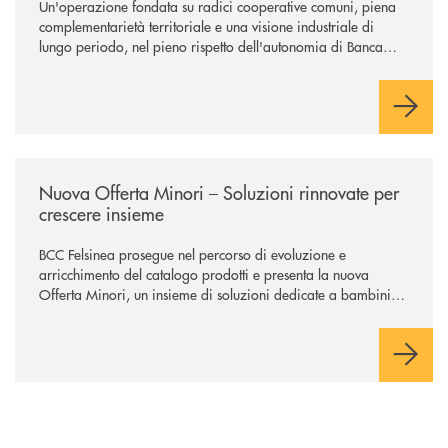
Un'operazione fondata su radici cooperative comuni, piena
complementarietà territoriale e una visione industriale di
lungo periodo, nel pieno rispetto dell'autonomia di Banca
Cambiano. Nei prossimi giorni verrà avviato il periodo di
negoziazione esclusiva per la finalizzazione dell’operazione.
/news/nuova-offerta-minori-soluzioni-rinnovate-per-crescere-insieme-1
Nuova Offerta Minori – Soluzioni rinnovate per
crescere insieme
BCC Felsinea prosegue nel percorso di evoluzione e
arricchimento del catalogo prodotti e presenta la nuova
Offerta Minori, un insieme di soluzioni dedicate a bambini e
ragazzi da 0 a 18 anni, pensate per supportarli nello
sviluppo di una relazione consapevole con il denaro, sempre
con la guida dei genitori e della banca.