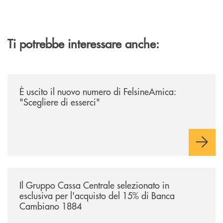
Ti potrebbe interessare anche:
/news/felsineamica-26/
È uscito il nuovo numero di FelsineAmica:
"Scegliere di esserci"
/news/il-gruppo-cassa-centrale-selezionato-in-esclusiva-per-lacquisto
Il Gruppo Cassa Centrale selezionato in
esclusiva per l'acquisto del 15% di Banca
Cambiano 1884