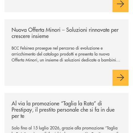
/news/nuova-offerta-minori-soluzioni-rinnovate-per-crescere-insieme-1
Nuova Offerta Minori – Soluzioni rinnovate per
crescere insieme
BCC Felsinea prosegue nel percorso di evoluzione e
arricchimento del catalogo prodotti e presenta la nuova
Offerta Minori, un insieme di soluzioni dedicate a bambini e
ragazzi da 0 a 18 anni, pensate per supportarli nello
sviluppo di una relazione consapevole con il denaro, sempre
con la guida dei genitori e della banca.
/news/al-via-la-promozione-taglia-la-rata-di-prestipay-il-prestito-perso
Al via la promozione “Taglia la Rata” di
Prestipay, il prestito personale che si fa in due
per te
Solo fino al 15 luglio 2026, grazie alla promozione “Taglia