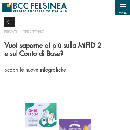
Salta al contenuto principale
MENU
PRIVATI
TERRITORIO
Vuoi saperne di più sulla MiFID 2
e sul Conto di Base?
Scopri le nuove infografiche