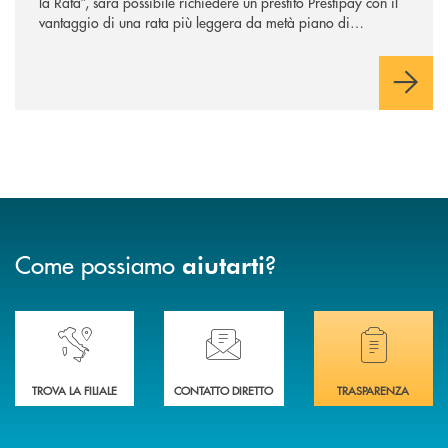
la Rata”, sarà possibile richiedere un prestito Prestipay con il
vantaggio di una rata più leggera da metà piano di
rimborso.
Come possiamo
?
aiutarti
Accedi all' elenco completo delle nostre&nbsp; filiali .
Ti serve assistenza immediata? Contattaci!
Hai bisogno di docum
TROVA LA FILIALE
CONTATTO DIRETTO
TRASPARENZA