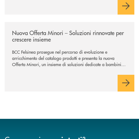
/news/nuova-offerta-minori-soluzioni-rinnovate-per-crescere-insieme-1
Nuova Offerta Minori – Soluzioni rinnovate per
crescere insieme
BCC Felsinea prosegue nel percorso di evoluzione e
arricchimento del catalogo prodotti e presenta la nuova
Offerta Minori, un insieme di soluzioni dedicate a bambini e
ragazzi da 0 a 18 anni, pensate per supportarli nello
sviluppo di una relazione consapevole con il denaro, sempre
con la guida dei genitori e della banca.