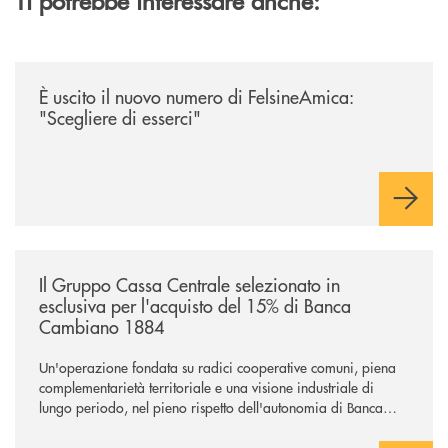
/news/felsineamica-26/
È uscito il nuovo numero di FelsineAmica:
"Scegliere di esserci"
/news/il-gruppo-cassa-centrale-selezionato-in-esclusiva-per-lacquisto
Il Gruppo Cassa Centrale selezionato in
esclusiva per l'acquisto del 15% di Banca
Cambiano 1884
Un'operazione fondata su radici cooperative comuni, piena
complementarietà territoriale e una visione industriale di
lungo periodo, nel pieno rispetto dell'autonomia di Banca
Cambiano. Nei prossimi giorni verrà avviato il periodo di
negoziazione esclusiva per la finalizzazione dell’operazione.