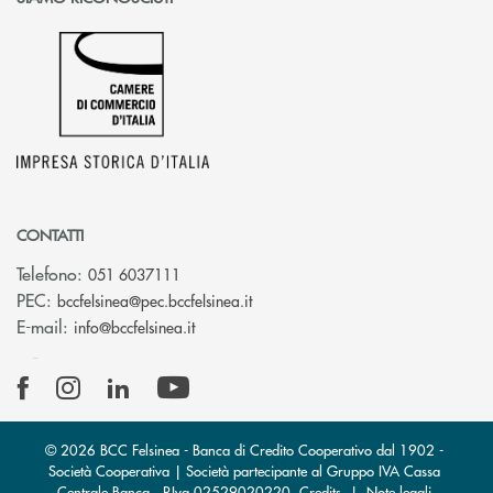
CONTATTI
Telefono:
051 6037111
(si apre l’app di posta elettronic
PEC:
bccfelsinea@pec.bccfelsinea.it
(si apre l’app di posta elettronica)
E-mail:
info@bccfelsinea.it
© 2026 BCC Felsinea - Banca di Credito Cooperativo dal 1902 -
Società Cooperativa | Società partecipante al Gruppo IVA Cassa
Centrale Banca · P.Iva 02529020220
Credits
|
Note legali