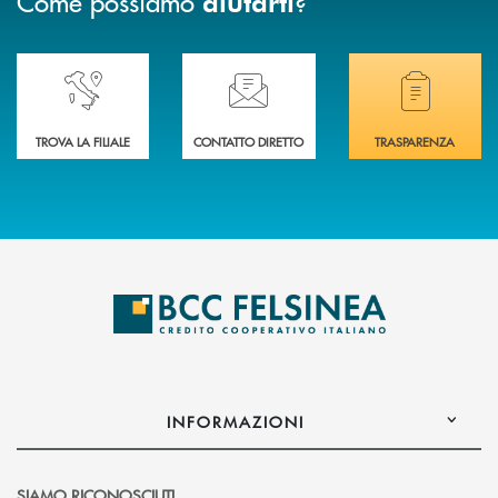
Come possiamo
?
aiutarti
Accedi all' elenco completo delle nostre&nbsp; filiali .
Ti serve assistenza immediata? Contattaci!
Hai bisogno di docum
TROVA LA FILIALE
CONTATTO DIRETTO
TRASPARENZA
INFORMAZIONI
SIAMO RICONOSCIUTI