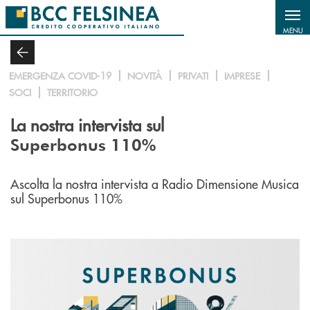
Salta al contenuto principale
MENU
EMERGENZA COVID-19
NOVITÀ
PRIVATI
IMPRESE
SOCI
TERRITORIO
La nostra intervista sul
Superbonus 110%
Ascolta la nostra intervista a Radio Dimensione Musica
sul Superbonus 110%