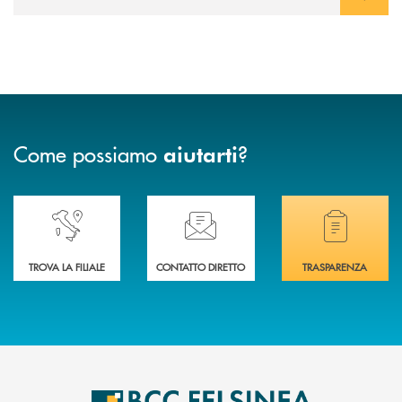
Come possiamo
?
aiutarti
Accedi all' elenco completo delle nostre&nbsp; filiali .
Ti serve assistenza immediata? Contattaci!
Hai bisogno di docum
TROVA LA FILIALE
CONTATTO DIRETTO
TRASPARENZA