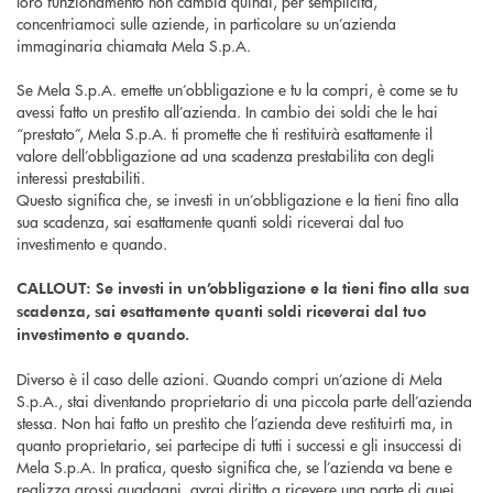
loro funzionamento non cambia quindi, per semplicità,
concentriamoci sulle aziende, in particolare su un’azienda
immaginaria chiamata Mela S.p.A.
Se Mela S.p.A. emette un’obbligazione e tu la compri, è come se tu
avessi fatto un prestito all’azienda. In cambio dei soldi che le hai
“prestato”, Mela S.p.A. ti promette che ti restituirà esattamente il
valore dell’obbligazione ad una scadenza prestabilita con degli
interessi prestabiliti.
Questo significa che, se investi in un’obbligazione e la tieni fino alla
sua scadenza, sai esattamente quanti soldi riceverai dal tuo
investimento e quando.
CALLOUT: Se investi in un’obbligazione e la tieni fino alla sua
scadenza, sai esattamente quanti soldi riceverai dal tuo
investimento e quando.
Diverso è il caso delle azioni. Quando compri un’azione di Mela
S.p.A., stai diventando proprietario di una piccola parte dell’azienda
stessa. Non hai fatto un prestito che l’azienda deve restituirti ma, in
quanto proprietario, sei partecipe di tutti i successi e gli insuccessi di
Mela S.p.A. In pratica, questo significa che, se l’azienda va bene e
realizza grossi guadagni, avrai diritto a ricevere una parte di quei