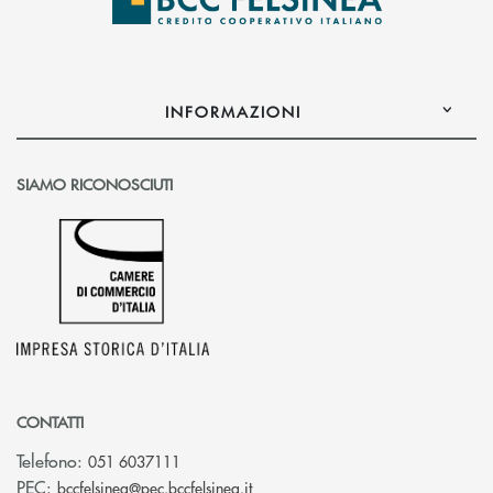
INFORMAZIONI
SIAMO RICONOSCIUTI
CONTATTI
Telefono:
051 6037111
(si apre l’app di posta elettronic
PEC:
bccfelsinea@pec.bccfelsinea.it