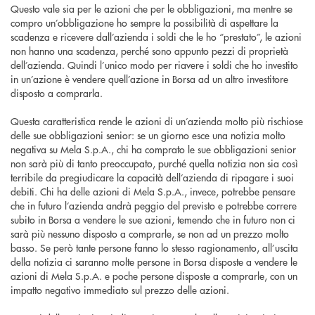
Questo vale sia per le azioni che per le obbligazioni, ma mentre se
compro un’obbligazione ho sempre la possibilità di aspettare la
scadenza e ricevere dall’azienda i soldi che le ho “prestato”, le azioni
non hanno una scadenza, perché sono appunto pezzi di proprietà
dell’azienda. Quindi l’unico modo per riavere i soldi che ho investito
in un’azione è vendere quell’azione in Borsa ad un altro investitore
disposto a comprarla.
Questa caratteristica rende le azioni di un’azienda molto più rischiose
delle sue obbligazioni senior: se un giorno esce una notizia molto
negativa su Mela S.p.A., chi ha comprato le sue obbligazioni senior
non sarà più di tanto preoccupato, purché quella notizia non sia così
terribile da pregiudicare la capacità dell’azienda di ripagare i suoi
debiti. Chi ha delle azioni di Mela S.p.A., invece, potrebbe pensare
che in futuro l’azienda andrà peggio del previsto e potrebbe correre
subito in Borsa a vendere le sue azioni, temendo che in futuro non ci
sarà più nessuno disposto a comprarle, se non ad un prezzo molto
basso. Se però tante persone fanno lo stesso ragionamento, all’uscita
della notizia ci saranno molte persone in Borsa disposte a vendere le
azioni di Mela S.p.A. e poche persone disposte a comprarle, con un
impatto negativo immediato sul prezzo delle azioni.