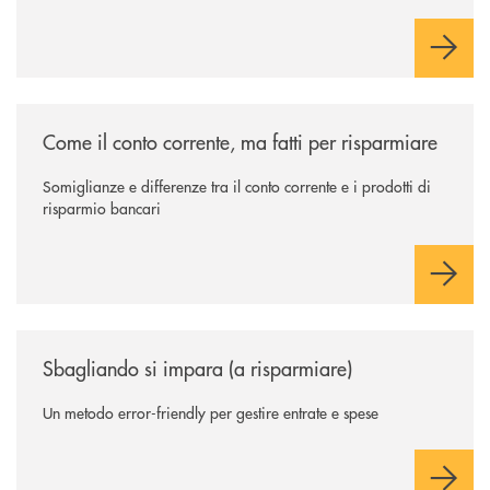
/news/come-il-conto-corrente-ma-fatti-per-risparmiare/
Come il conto corrente, ma fatti per risparmiare
Somiglianze e differenze tra il conto corrente e i prodotti di
risparmio bancari
/news/sbagliando-si-impara-a-risparmiare/
Sbagliando si impara (a risparmiare)
Un metodo error-friendly per gestire entrate e spese