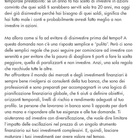
temporale prestabilito: se un anno fa hai scelto di investire in azioni
convinto che quei soldi ti sarebbero serviti solo tra 20 anni, ma oggi
devi già disinvestire perché hai bisogno di quei soldi, significa che
hai fatto male i conti e probabilmente avresti fatto meglio a non
investire in azioni.
Ma allora come si fa ad evitare di disinvestire prima del tempo? A
questa domanda non c’è una risposta semplice e “pulita”. Però ci sono
delle semplici regole che puoi seguire per cominciare ad investire con
serenità e per evitare che la paura di sbagliare ti porti a fare la scelta
peggiore, quella di paralizzarti e non investire. Anzi, una sola regola
che racchiude tutte le altre.
Per affrontare il mondo dei mercati e degli investimenti finanziari è
sempre bene rivolgersi ai consulenti della tua banca, che sono dei
professionisti e sono preparati per accompagnarti in una logica di
pianificazione finanziaria globale, che ti aiuti a definire obiettivi,
orizzonti temporali, livelli di rischio e rendimento adeguati al tuo
profilo. Le persone che lavorano in banca sono lì apposta per darti
una mano e rispondere alle tue esigenze e alle tue domande. Ti
aiuteranno ad investire con diversificazione, che vuole dire limitare
l’impatto delle oscillazioni nel prezzo di un singolo strumento
finanziario sui tuoi investimenti complessivi. E, quindi, lasciare
maturare i tuoi investimenti per avere valore nel tempo.