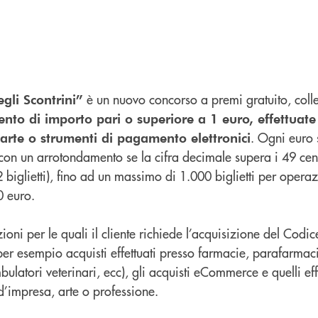
è un nuovo concorso a premi gratuito, coll
egli Scontrini”
nto di importo pari o superiore a 1 euro, effettuate
. Ogni euro 
arte o strumenti di pagamento elettronici
, con un arrotondamento se la cifra decimale supera i 49 cen
 biglietti), fino ad un massimo di 1.000 biglietti per opera
0 euro.
oni per le quali il cliente richiede l’acquisizione del Codice
(per esempio acquisti effettuati presso farmacie, parafarmacie
bulatori veterinari, ecc), gli acquisti eCommerce e quelli eff
à d’impresa, arte o professione.