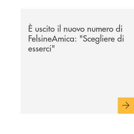
/news/felsineamica-26/
È uscito il nuovo numero di
FelsineAmica: "Scegliere di
esserci"