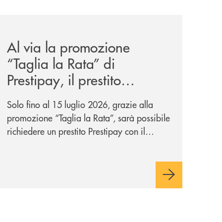
escere-insieme-1/
news/al-via-la-promozione-taglia-la-rata-di-prestipay-il-pr
Al via la promozione
“Taglia la Rata” di
Prestipay, il prestito
personale che si fa in due
Solo fino al 15 luglio 2026, grazie alla
per te
promozione “Taglia la Rata”, sarà possibile
richiedere un prestito Prestipay con il
vantaggio di una rata più leggera da metà
piano di rimborso.