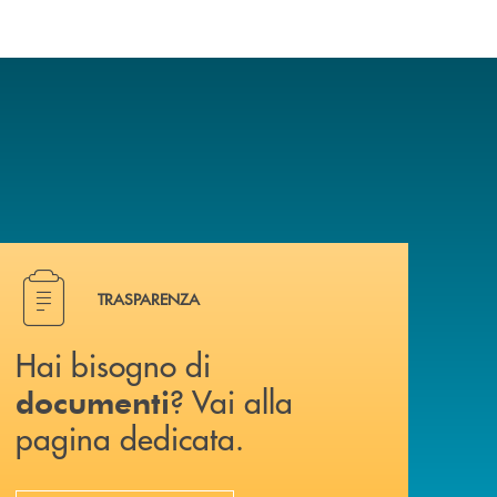
Hai bisogno di documenti ? Vai alla pagina dedicata.
TRASPARENZA
Hai bisogno di
? Vai alla
documenti
pagina dedicata.