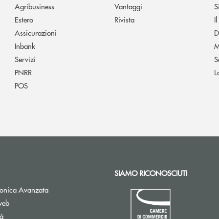
Agribusiness
Vantaggi
S
Estero
Rivista
I
Assicurazioni
D
Inbank
M
Servizi
S
PNRR
L
POS
SIAMO RICONOSCIUTI
Apre una nuova finestra
tronica Avanzata
web
tà