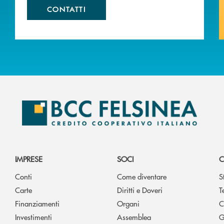
CONTATTI
IMPRESE
SOCI
C
Conti
Come diventare
S
Carte
Diritti e Doveri
T
Finanziamenti
Organi
C
Investimenti
Assemblea
G