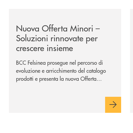
/news/nuova-offerta-minori-soluzioni-rinnovate-per-cr
/
Nuova Offerta Minori –
Soluzioni rinnovate per
crescere insieme
BCC Felsinea prosegue nel percorso di
evoluzione e arricchimento del catalogo
prodotti e presenta la nuova Offerta
Minori, un insieme di soluzioni dedicate a
bambini e ragazzi da 0 a 18 anni, pensate
per supportarli nello sviluppo di una
relazione consapevole con il denaro,
sempre con la guida dei genitori e della
banca.