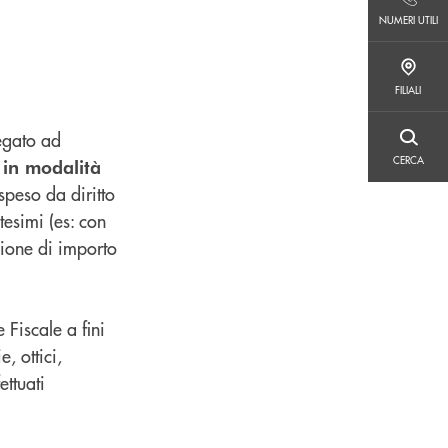
NUMERI UTILI
NUMERI UTILI
FILIALI
FILIALI
egato ad
CERCA
CERCA
 in modalità
speso da diritto
tesimi (es: con
zione di importo
 Fiscale a fini
, ottici,
ettuati