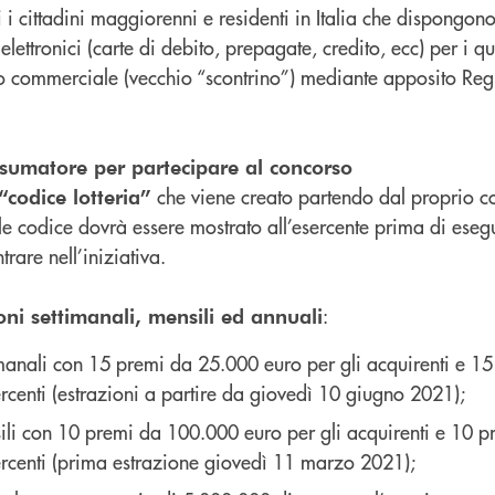
i i cittadini maggiorenni e residenti in Italia che dispongo
ettronici (carte di debito, prepagate, credito, ecc) per i qua
 commerciale (vecchio “scontrino”) mediante apposito Regi
nsumatore per partecipare al concorso
che viene creato partendo dal proprio cod
“codice lotteria”
ale codice dovrà essere mostrato all’esercente prima di eseg
rare nell’iniziativa.
:
oni settimanali, mensili ed annuali
imanali con 15 premi da 25.000 euro per gli acquirenti e 1
ercenti (estrazioni a partire da giovedì 10 giugno 2021);
sili con 10 premi da 100.000 euro per gli acquirenti e 10 
ercenti (prima estrazione giovedì 11 marzo 2021);