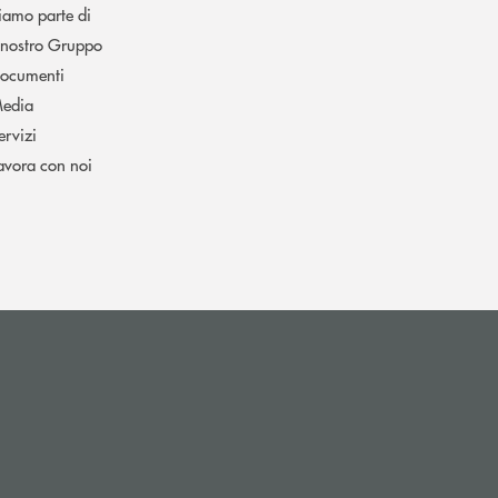
iamo parte di
l nostro Gruppo
ocumenti
edia
ervizi
avora con noi