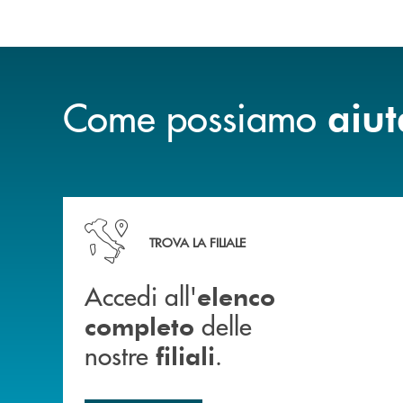
Come possiamo
aiut
Accedi all' elenco completo delle nostre&nbsp; fi
TROVA LA FILIALE
Accedi all'
elenco
delle
completo
nostre
.
filiali