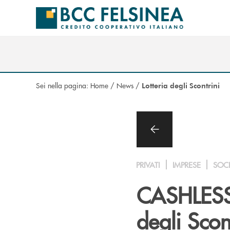
Salta al contenuto principale
Sei nella pagina:
Home
/
News
/
Lotteria degli Scontrini
PRIVATI
IMPRESE
SOC
CASHLESS I
degli Scon