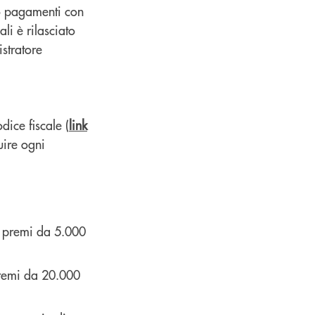
no pagamenti con
li è rilasciato
stratore
ice fiscale (
link
uire ogni
5 premi da 5.000
premi da 20.000