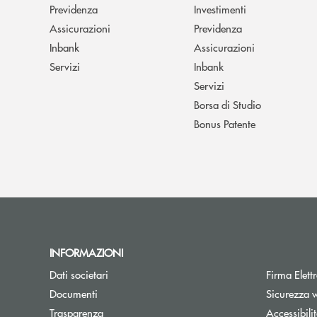
Previdenza
Investimenti
Assicurazioni
Previdenza
Inbank
Assicurazioni
Servizi
Inbank
Servizi
Borsa di Studio
Bonus Patente
INFORMAZIONI
Apre una nuova finestra
Dati societari
Firma Elet
Apre una nuova finestra
Documenti
Sicurezza 
Trasparenza
Accessibili