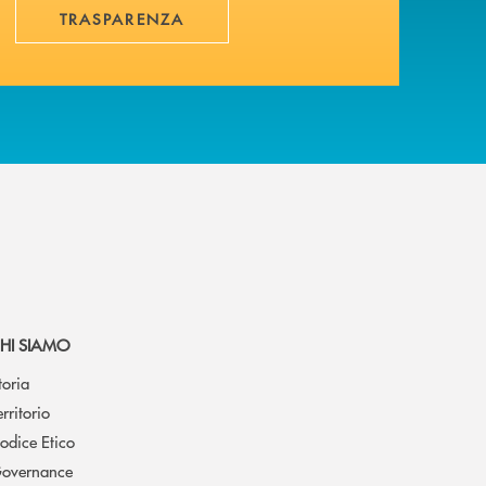
TRASPARENZA
HI SIAMO
toria
erritorio
odice Etico
overnance