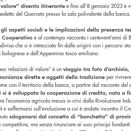
e fino all’8 gennaio 2023 è vi
 valore” diventa itinerante
edetto del Querceto presso la sala polivalente della banca.
 gli aspetti sociali e le implicazioni della presenza ter
e al contempo racconta i centovent’anni di 
o Cooperativo
visa che si è intrecciato fin dalle origini con i percorsi sto
 bolognese e dell’Appennino tosco-emiliano.
ea: relazioni di valore” è un
viaggio tra foto d’archivio
per rivivere
imonianze dirette
e
oggetti della tradizione
me con il territorio della banca, a partire dal racconto del di
ui si è sviluppata la cooperazione di credito, nata a 
are l’economia agricola messa in crisi dalla Rivoluzione Indu
e soffermarsi sull’evoluzione a cui è andato incontro il Cr
i
puto
sdoganarsi dal concetto di “banchetta” di provi
e competitiva, ma senza rinunciare ai suoi principi fondanti 