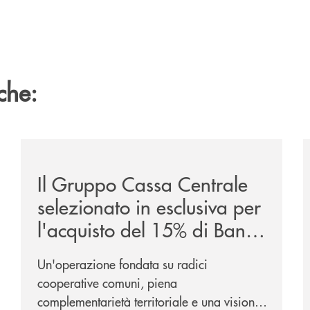
che:
/news/il-gruppo-cassa-centrale-selezionato-in-esclus
/
Il Gruppo Cassa Centrale
selezionato in esclusiva per
l'acquisto del 15% di Banca
Cambiano 1884
Un'operazione fondata su radici
cooperative comuni, piena
complementarietà territoriale e una visione