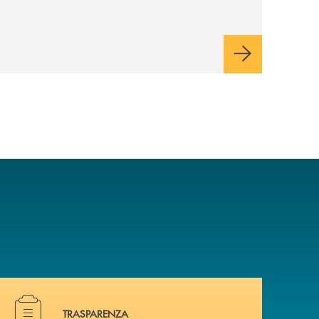
Minori, un insieme di soluzioni dedicate a
bambini e ragazzi da 0 a 18 anni, pensate
per supportarli nello sviluppo di una
relazione consapevole con il denaro,
sempre con la guida dei genitori e della
banca.
Hai bisogno di documenti ? Vai alla pagina dedicata.
TRASPARENZA