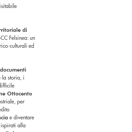
sitabile
ritoriale di
BCC Felsinea: un
rico-culturali ed
, documenti
 la storia, i
fficile
fine Ottocento
striale, per
edito
e diventare
ncia
ispirati alla