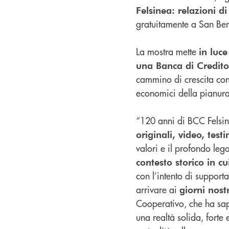
Felsinea: relazioni di
gratuitamente a San Ben
La mostra mette
in luce
una Banca di Credit
cammino di crescita condi
economici della pianura
“120 anni di BCC Felsin
originali, video, test
valori e il profondo lega
contesto storico in c
con l’intento di support
arrivare ai
giorni nostr
Cooperativo, che ha sa
una realtà solida, forte 