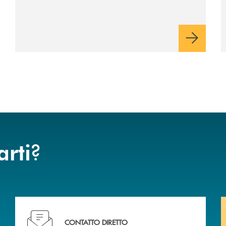
industriale di lungo periodo, nel pieno
rispetto dell'autonomia di Banca
Cambiano. Nei prossimi giorni verrà
avviato il periodo di negoziazione
esclusiva per la finalizzazione
dell’operazione.
?
arti
liali .
Ti serve assistenza immediata? Contattaci!
CONTATTO DIRETTO