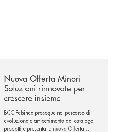
iva-per-lacquisto-del-15-di-banca-cambiano-1884/
news/nuova-offerta-minori-soluzioni-rinnovate-per-crescer
Nuova Offerta Minori –
Soluzioni rinnovate per
crescere insieme
BCC Felsinea prosegue nel percorso di
evoluzione e arricchimento del catalogo
prodotti e presenta la nuova Offerta