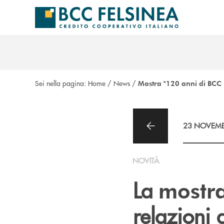
Salta al contenuto principale
Sei nella pagina:
Home
/
News
/
Mostra "120 anni di BCC F
23 NOVEMB
NOVITÀ
La
mostr
relazioni 