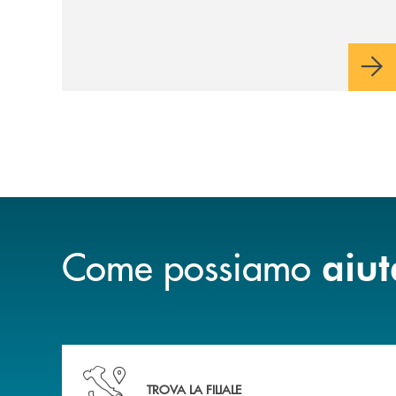
Come possiamo
aiut
Accedi all' elenco completo delle nostre&nbsp; fi
TROVA LA FILIALE