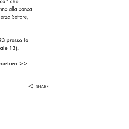
nca” che
vanno alla banca
Terzo Settore,
23
presso la
ale 13).
 apertura >>
SHARE