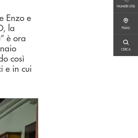
NUMERI UTILI
NUMERI UTILI
Re Enzo e
FILIALI
O, la
FILIALI
e” è ora
CERCA
nnaio
CERCA
do così
i e in cui