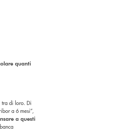
colare quanti
 tra di loro. Di
ribor a 6 mesi”,
ensare a questi
a banca