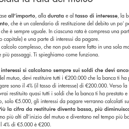
base
, alla
e al
, la 
all’importo
durata
tasso di interesse
, che è un calendario di restituzione del debito un po’ p
nto
che è sempre uguale. In ciascuna rata è compresa una part
a
o capitale) e una parte di interessi da pagare.
un calcolo complesso, che non può essere fatto in una sola 
de più passaggi. Ti spieghiamo come funziona.
interessi si calcolano sempre sui soldi che devi ancor
del mutuo, devi restituire tutti i €200.000 che la banca ti ha
gare sono il 4% (il tasso di interesse) di €200.000. Verso la
ai restituito quasi tutti i soldi che la banca ti ha prestato 
o, solo €5.000, gli interessi da pagare verranno calcolati su
Più la cifra da restituire diventa bassa, più diminuisc
no più alti all’inizio del mutuo e diventano nel tempo più bas
il 4% di €5.000 è €200.