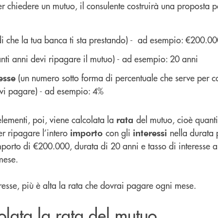
 chiedere un mutuo, il consulente costruirà una proposta p
ldi che la tua banca ti sta prestando) - ad esempio: €200.0
anti anni devi ripagare il mutuo) - ad esempio: 20 anni
(un numero sotto forma di percentuale che serve per ca
esse
evi pagare) - ad esempio: 4%
elementi, poi, viene calcolata la
del mutuo, cioè quanti
rata
r ripagare l’intero
con gli
nella durata 
importo
interessi
orto di €200.000, durata di 20 anni e tasso di interesse al
 mese.
nteresse, più è alta la rata che dovrai pagare ogni mese.
lata la rata del mutuo