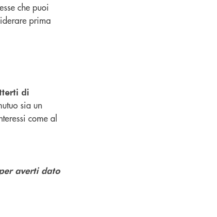
resse che puoi
siderare prima
terti di
mutuo sia un
nteressi come al
per averti dato