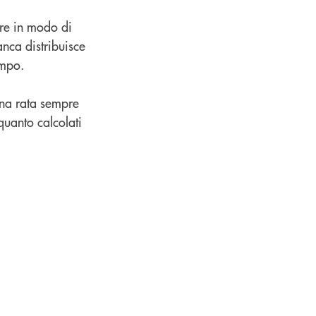
are in modo di
anca distribuisce
tempo.
una rata sempre
quanto calcolati