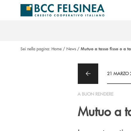
Salta al contenuto principale
Sei nella pagina:
Home
/
News
/
Mutuo a tasso fisso o a t
21 MARZO 
A BUON RENDERE
Mutuo a ta