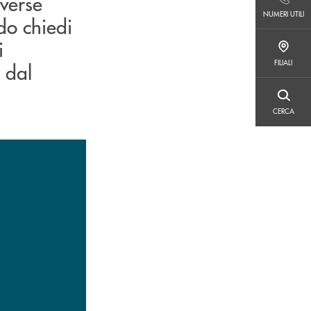
iverse
NUMERI UTILI
NUMERI UTILI
ndo chiedi
i
FILIALI
FILIALI
 dal
CERCA
CERCA