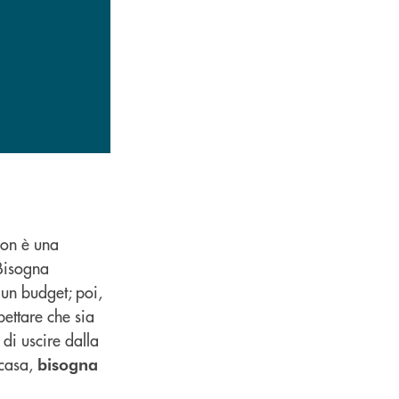
non è una
 Bisogna
e un budget; poi,
ettare che sia
di uscire dalla
 casa,
bisogna