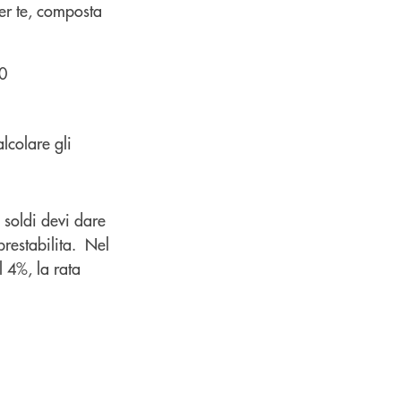
er te, composta
00
lcolare gli
 soldi devi dare
prestabilita. Nel
 4%, la rata