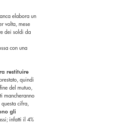
banca elabora un
er volta, mese
e dei soldi da
mossa con una
a restituire
 prestato, quindi
 fine del mutuo,
e ti mancheranno
 questa cifra,
ono gli
si; infatti il 4%