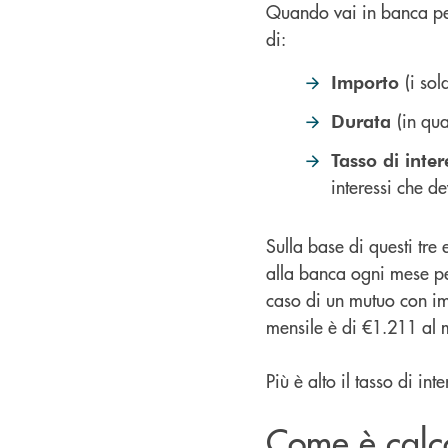
Quando vai in banca per
di:
(i so
Importo
(in qu
Durata
Tasso di inter
interessi che d
Sulla base di questi tre 
alla banca ogni mese pe
caso di un mutuo con imp
mensile è di €1.211 al
Più è alto il tasso di i
Come è calco