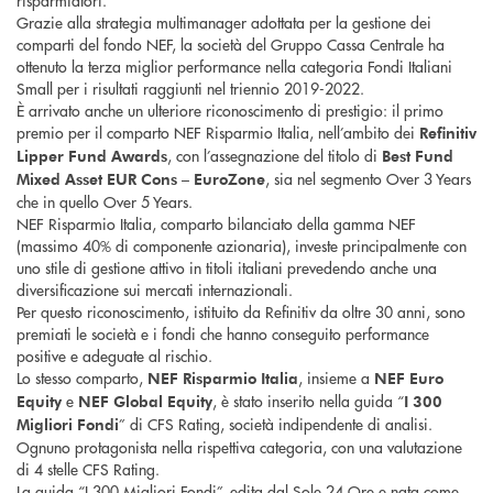
Grazie alla strategia multimanager adottata per la gestione dei
comparti del fondo NEF, la società del Gruppo Cassa Centrale ha
ottenuto la terza miglior performance nella categoria Fondi Italiani
Small per i risultati raggiunti nel triennio 2019-2022.
È arrivato anche un ulteriore riconoscimento di prestigio: il primo
premio per il comparto NEF Risparmio Italia, nell’ambito dei
Refinitiv
, con l’assegnazione del titolo di
Lipper Fund Awards
Best Fund
, sia nel segmento Over 3 Years
Mixed Asset EUR Cons – EuroZone
che in quello Over 5 Years.
NEF Risparmio Italia, comparto bilanciato della gamma NEF
(massimo 40% di componente azionaria), investe principalmente con
uno stile di gestione attivo in titoli italiani prevedendo anche una
diversificazione sui mercati internazionali.
Per questo riconoscimento, istituito da Refinitiv da oltre 30 anni, sono
premiati le società e i fondi che hanno conseguito performance
positive e adeguate al rischio.
Lo stesso comparto,
, insieme a
NEF Risparmio Italia
NEF Euro
e
, è stato inserito nella guida “
Equity
NEF Global Equity
I 300
” di CFS Rating, società indipendente di analisi.
Migliori Fondi
Ognuno protagonista nella rispettiva categoria, con una valutazione
di 4 stelle CFS Rating.
La guida “I 300 Migliori Fondi”, edita dal Sole 24 Ore e nata come