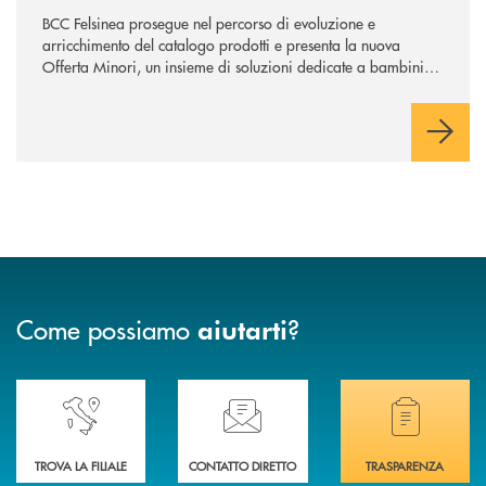
BCC Felsinea prosegue nel percorso di evoluzione e
arricchimento del catalogo prodotti e presenta la nuova
Offerta Minori, un insieme di soluzioni dedicate a bambini e
ragazzi da 0 a 18 anni, pensate per supportarli nello
sviluppo di una relazione consapevole con il denaro, sempre
con la guida dei genitori e della banca.
Come possiamo
?
aiutarti
Accedi all' elenco completo delle nostre&nbsp; filiali .
Ti serve assistenza immediata? Contattaci!
Hai bisogno di docum
TROVA LA FILIALE
CONTATTO DIRETTO
TRASPARENZA