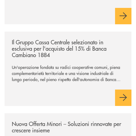
/news/il-gruppo-cassa-centrale-selezionato-in-esclusiva-per-lacquisto
Il Gruppo Cassa Centrale selezionato in
esclusiva per l'acquisto del 15% di Banca
Cambiano 1884
Un'operazione fondata su radici cooperative comuni, piena
complementarietà territoriale e una visione industriale di
lungo periodo, nel pieno rispetto dell'autonomia di Banca
Cambiano. Nei prossimi giorni verrà avviato il periodo di
negoziazione esclusiva per la finalizzazione dell’operazione.
/news/nuova-offerta-minori-soluzioni-rinnovate-per-crescere-insieme-1
Nuova Offerta Minori – Soluzioni rinnovate per
crescere insieme