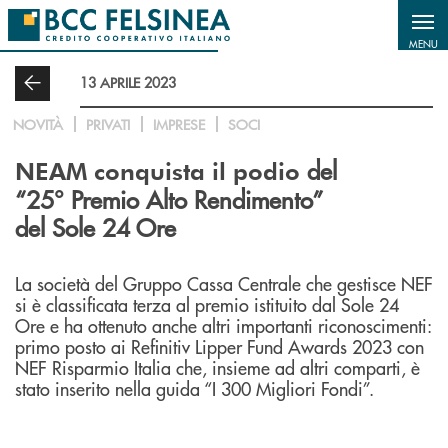
Salta al contenuto principale
MENU
13 APRILE 2023
NOVITÀ
PRIVATI
IMPRESE
SOCI
del
NEAM conquista il podio
“25° Premio Alto Rendimento”
del Sole 24 Ore
La società del Gruppo Cassa Centrale che gestisce NEF
si è classificata terza al premio istituito dal Sole 24
Ore e ha ottenuto anche altri importanti riconoscimenti:
primo posto ai Refinitiv Lipper Fund Awards 2023 con
NEF Risparmio Italia che, insieme ad altri comparti, è
stato inserito nella guida “I 300 Migliori Fondi”.