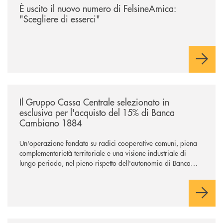
È uscito il nuovo numero di FelsineAmica:
"Scegliere di esserci"
/news/il-gruppo-cassa-centrale-selezionato-in-esclusiva-per-lacquisto
Il Gruppo Cassa Centrale selezionato in
esclusiva per l'acquisto del 15% di Banca
Cambiano 1884
Un'operazione fondata su radici cooperative comuni, piena
complementarietà territoriale e una visione industriale di
lungo periodo, nel pieno rispetto dell'autonomia di Banca
Cambiano. Nei prossimi giorni verrà avviato il periodo di
negoziazione esclusiva per la finalizzazione dell’operazione.
/news/nuova-offerta-minori-soluzioni-rinnovate-per-crescere-insieme-1