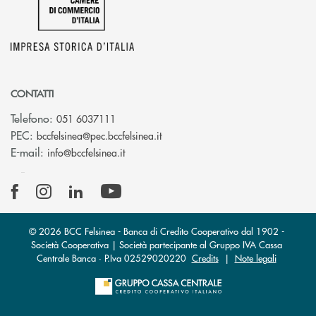
CONTATTI
Telefono:
051 6037111
(si apre l’app di posta elettronic
PEC:
bccfelsinea@pec.bccfelsinea.it
(si apre l’app di posta elettronica)
E-mail:
info@bccfelsinea.it
© 2026 BCC Felsinea - Banca di Credito Cooperativo dal 1902 -
Società Cooperativa | Società partecipante al Gruppo IVA Cassa
Centrale Banca · P.Iva 02529020220
Credits
|
Note legali