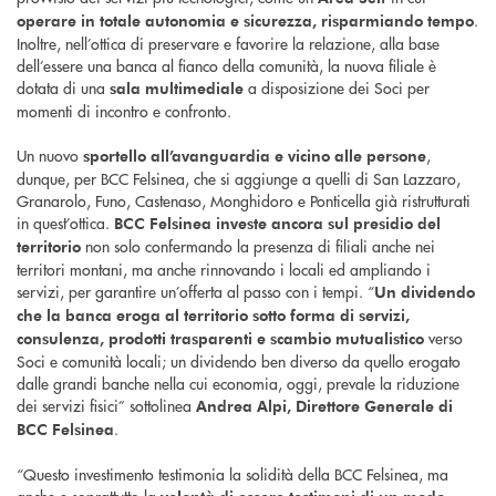
.
operare in totale autonomia e sicurezza, risparmiando tempo
Inoltre, nell’ottica di preservare e favorire la relazione, alla base
dell’essere una banca al fianco della comunità, la nuova filiale è
dotata di una
a disposizione dei Soci per
sala multimediale
momenti di incontro e confronto.
Un nuovo
,
sportello all’avanguardia e vicino alle persone
dunque, per BCC Felsinea, che si aggiunge a quelli di
San Lazzaro,
Granarolo, Funo, Castenaso
, Monghidoro e Ponticella già ristrutturati
in quest’ottica.
BCC Felsinea investe ancora sul presidio del
non solo confermando la presenza di filiali anche nei
territorio
territori montani, ma anche rinnovando i locali ed ampliando i
servizi, per garantire un’offerta al passo con i tempi. “
Un dividendo
che la banca eroga al territorio sotto forma di servizi,
verso
consulenza, prodotti trasparenti e scambio mutualistico
Soci e comunità locali; un dividendo ben diverso da quello erogato
dalle grandi banche nella cui economia, oggi, prevale la riduzione
dei servizi fisici
” sottolinea
Andrea Alpi, Direttore Generale di
.
BCC Felsinea
“
Questo investimento testimonia la solidità della BCC Felsinea, ma
anche e soprattutto la