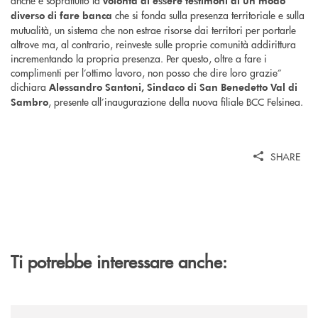
volontà di essere testimoni di un modo
che si fonda sulla presenza territoriale e sulla
diverso di fare banca
mutualità, un sistema che non estrae risorse dai territori per portarle
altrove ma, al contrario, reinveste sulle proprie comunità addirittura
incrementando la propria presenza. Per questo, oltre a fare i
complimenti per l’ottimo lavoro, non posso che dire loro grazie
”
dichiara
Alessandro Santoni, Sindaco di San Benedetto Val di
, presente all’inaugurazione della nuova filiale BCC Felsinea.
Sambro
SHARE
Ti potrebbe interessare anche:
/news/felsineamica-26/