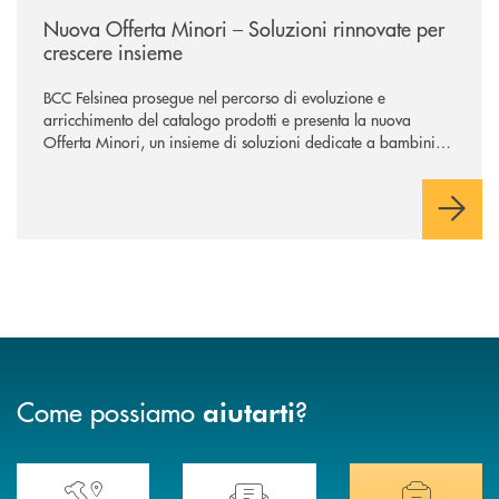
Nuova Offerta Minori – Soluzioni rinnovate per
crescere insieme
BCC Felsinea prosegue nel percorso di evoluzione e
arricchimento del catalogo prodotti e presenta la nuova
Offerta Minori, un insieme di soluzioni dedicate a bambini e
ragazzi da 0 a 18 anni, pensate per supportarli nello
sviluppo di una relazione consapevole con il denaro, sempre
con la guida dei genitori e della banca.
Come possiamo
?
aiutarti
Accedi all' elenco completo delle nostre&nbsp; filiali .
Ti serve assistenza immediata? Contattaci!
Hai bisogno di docum