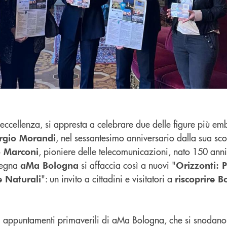
 eccellenza, si appresta a celebrare due delle figure più em
, nel sessantesimo anniversario dalla sua sc
rgio Morandi
, pioniere delle telecomunicazioni, nato 150 anni
 Marconi
ssegna
si affaccia così a nuovi "
aMa Bologna
Orizzonti: P
": un invito a cittadini e visitatori a
 Naturali
riscoprire B
i appuntamenti primaverili di aMa Bologna, che si snodano 