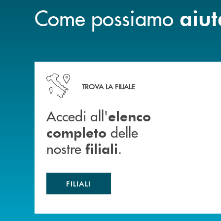
Come possiamo
aiut
Accedi all' elenco completo delle nostre&nbsp; fi
TROVA LA FILIALE
Accedi all'
elenco
delle
completo
nostre
.
filiali
FILIALI