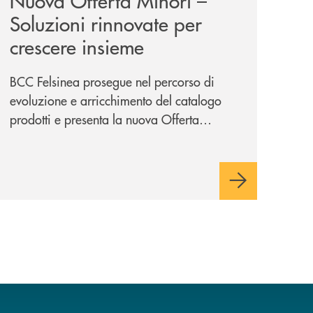
Nuova Offerta Minori –
Soluzioni rinnovate per
crescere insieme
BCC Felsinea prosegue nel percorso di
evoluzione e arricchimento del catalogo
prodotti e presenta la nuova Offerta
Minori, un insieme di soluzioni dedicate a
bambini e ragazzi da 0 a 18 anni, pensate
per supportarli nello sviluppo di una
relazione consapevole con il denaro,
sempre con la guida dei genitori e della
banca.