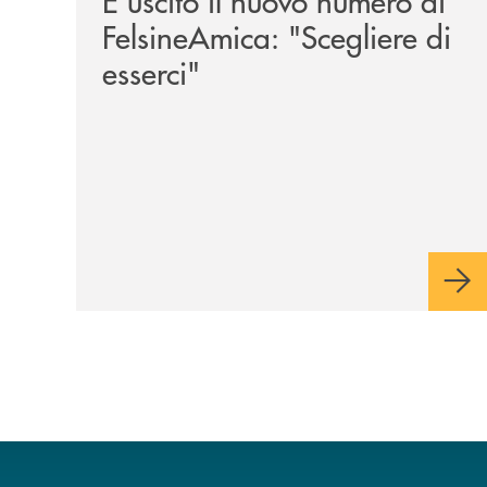
È uscito il nuovo numero di
FelsineAmica: "Scegliere di
esserci"