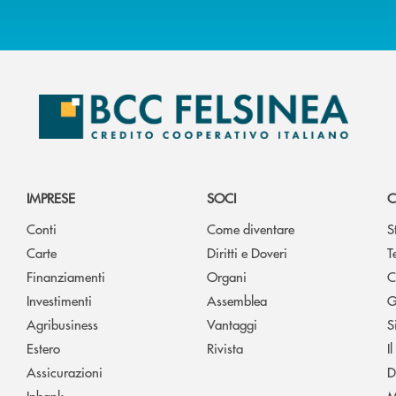
IMPRESE
SOCI
C
Conti
Come diventare
S
Carte
Diritti e Doveri
T
Finanziamenti
Organi
C
Investimenti
Assemblea
G
Agribusiness
Vantaggi
S
Estero
Rivista
I
Assicurazioni
D
Inbank
M