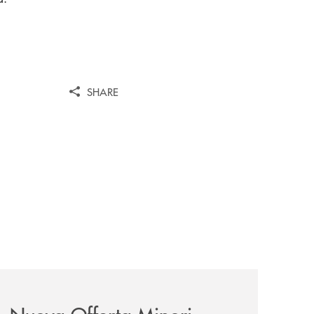
SHARE
iva-per-lacquisto-del-15-di-banca-cambiano-1884/
news/nuova-offerta-minori-soluzioni-rinnovate-per-crescer