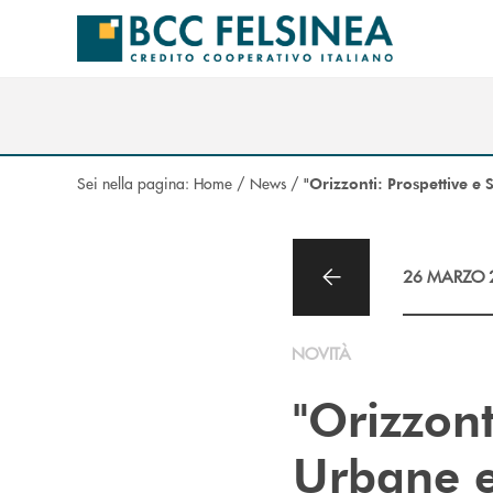
Salta al contenuto principale
Sei nella pagina:
Home
/
News
/
"Orizzonti: Prospettive e
26 MARZO 
NOVITÀ
"Orizzont
Urbane e