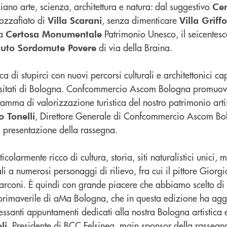
ciano arte, scienza, architettura e natura: dal suggestivo
Cen
ozzafiato di
, senza dimenticare
Villa Scarani
Villa Griff
la
Patrimonio Unesco, il seicentes
Certosa Monumentale
di via della Braina.
ituto Sordomute Povere
i stupirci con nuovi percorsi culturali e architettonici cap
isitati di Bologna. Confcommercio Ascom Bologna promuo
mma di valorizzazione turistica del nostro patrimonio artis
, Direttore Generale di Confcommercio Ascom Bol
o Tonelli
 presentazione della rassegna.
rticolarmente ricco di cultura, storia, siti naturalistici unici, 
li a numerosi personaggi di rilievo, fra cui il pittore Giorg
arconi. È quindi con grande piacere che abbiamo scelto di
rimaverile di aMa Bologna, che in questa edizione ha agg
essanti appuntamenti dedicati alla nostra Bologna artistica 
, Presidente di BCC Felsinea, main sponsor della rassegn
li