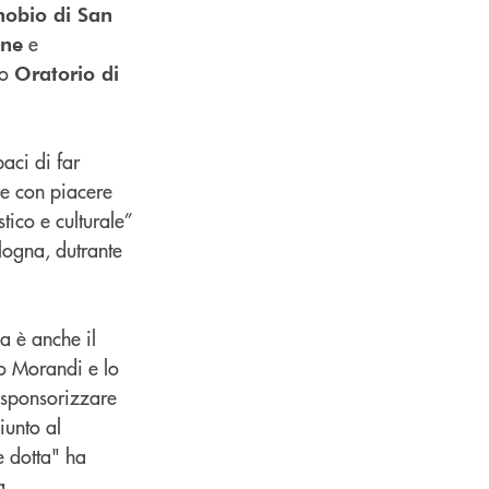
obio di San
e
one
co
Oratorio di
aci di far
ve con piacere
tico e culturale”
ogna, dutrante
ma è anche il
io Morandi e lo
 sponsorizzare
iunto al
e dotta" ha
a.