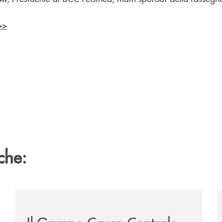
>>
che:
/news/il-gruppo-cassa-centrale-selezionato-in-esclus
/