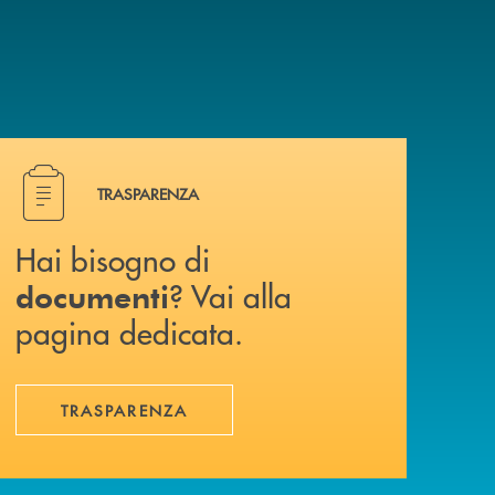
Hai bisogno di documenti ? Vai alla pagina dedicata.
TRASPARENZA
Hai bisogno di
? Vai alla
documenti
pagina dedicata.
TRASPARENZA