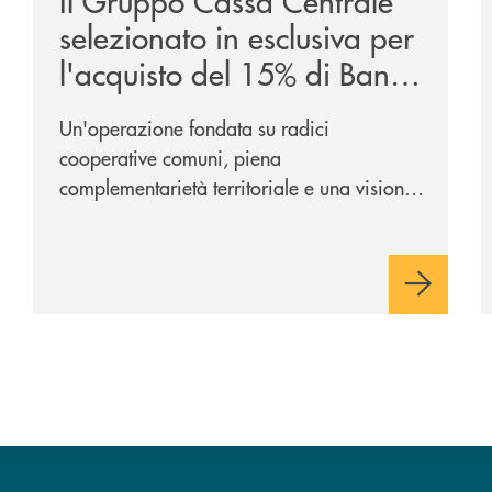
Il Gruppo Cassa Centrale
selezionato in esclusiva per
l'acquisto del 15% di Banca
Cambiano 1884
Un'operazione fondata su radici
cooperative comuni, piena
complementarietà territoriale e una visione
industriale di lungo periodo, nel pieno
rispetto dell'autonomia di Banca
Cambiano. Nei prossimi giorni verrà
avviato il periodo di negoziazione
esclusiva per la finalizzazione
dell’operazione.