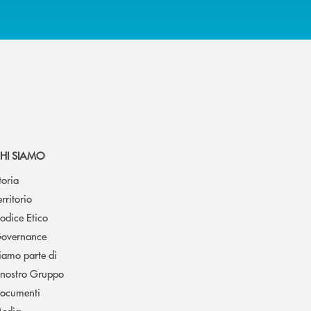
HI SIAMO
toria
erritorio
odice Etico
overnance
iamo parte di
l nostro Gruppo
ocumenti
edia