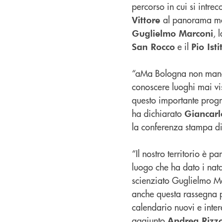
percorso in cui si intrec
al panorama m
Vittore
, 
Guglielmo Marconi
e il
San Rocco
Pio Ist
“aMa Bologna non manca d
conoscere luoghi mai v
questo importante progra
ha dichiarato
Giancarl
la conferenza stampa di
“Il nostro territorio è pa
luogo che ha dato i nata
scienziato Guglielmo M
anche questa rassegna p
calendario nuovi e inter
aggiunto
Andrea Rizzo