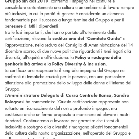
, conferma l’impegno nel costruire e
Gruppo sin dal 2019
consolidare costantemente una cultura e un ambiente di lavoro sempre
più inclusivi, in cui la parità di genere è considerata un elemento
fondamentale per il successo a lungo termine del Gruppo e per il
benessere di tutti i dipendenti.
Tra le fasi importanti, che hanno portato all’ottenimento della
certificazione, rilevano la
” e
costituzione del “Comitato Guida
l’approvazione, nella seduta del Consiglio di Amministrazione del 14
dicembre scorso, di due nuove politiche riguardanti i temi legati alla
diversità, all'equità e all'inclusione: la
Policy a sostegno della
e la
.
genitorialità attiva
Policy Diversity & Inclusion
La certificazione rappresenta il tangibile impegno del Gruppo nei
confronti di tematiche cruciali per le persone, con una particolare
attenzione alla promozione dello sviluppo delle donne all'interno del
Gruppo.
L’
Amministratore Delegato di Cassa Centrale Banca, Sandro
ha commentato: “Questa certificazione rappresenta non
Bolognesi
soltanto un riconoscimento del nostro profondo impegno, ma
costituisce anche un fermo proposito a mantenere ed elevare i nostri
standard. Continueremo a lavorare per garantire che i temi di
inclusività e sostegno alla diversità rimangano pilastri fondamentali
della cultura della nostra organizzazione, nell’operato del Gruppo e
nelle nostre strategie future”.