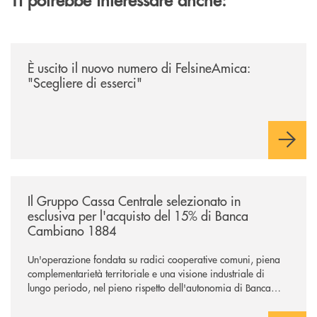
/news/felsineamica-26/
È uscito il nuovo numero di FelsineAmica:
"Scegliere di esserci"
/news/il-gruppo-cassa-centrale-selezionato-in-esclusiva-per-lacquisto
Il Gruppo Cassa Centrale selezionato in
esclusiva per l'acquisto del 15% di Banca
Cambiano 1884
Un'operazione fondata su radici cooperative comuni, piena
complementarietà territoriale e una visione industriale di
lungo periodo, nel pieno rispetto dell'autonomia di Banca
Cambiano. Nei prossimi giorni verrà avviato il periodo di
negoziazione esclusiva per la finalizzazione dell’operazione.