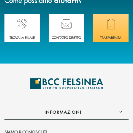
aiutarti
Accedi all' elenco completo delle nostre&nbsp; filiali .
Ti serve assistenza immediata? Contattaci!
Hai bisogno di docum
TROVA LA FILIALE
CONTATTO DIRETTO
TRASPARENZA
INFORMAZIONI
SIAMO RICONOSCIUTI