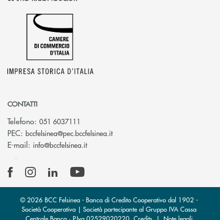
CONTATTI
Telefono:
051 6037111
(si apre l’app di posta elettronic
PEC:
bccfelsinea@pec.bccfelsinea.it
(si apre l’app di posta elettronica)
E-mail:
info@bccfelsinea.it
© 2026 BCC Felsinea - Banca di Credito Cooperativo dal 1902 -
Società Cooperativa | Società partecipante al Gruppo IVA Cassa
Centrale Banca · P.Iva 02529020220
Credits
|
Note legali