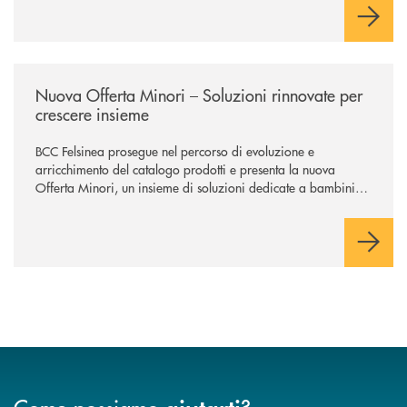
/news/nuova-offerta-minori-soluzioni-rinnovate-per-crescere-insieme-1
Nuova Offerta Minori – Soluzioni rinnovate per
crescere insieme
BCC Felsinea prosegue nel percorso di evoluzione e
arricchimento del catalogo prodotti e presenta la nuova
Offerta Minori, un insieme di soluzioni dedicate a bambini e
ragazzi da 0 a 18 anni, pensate per supportarli nello
sviluppo di una relazione consapevole con il denaro, sempre
con la guida dei genitori e della banca.
Come possiamo
?