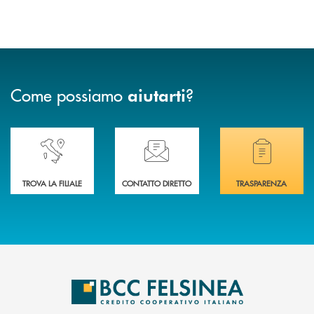
Come possiamo
?
aiutarti
Accedi all' elenco completo delle nostre&nbsp; filiali .
Ti serve assistenza immediata? Contattaci!
Hai bisogno di docum
TROVA LA FILIALE
CONTATTO DIRETTO
TRASPARENZA