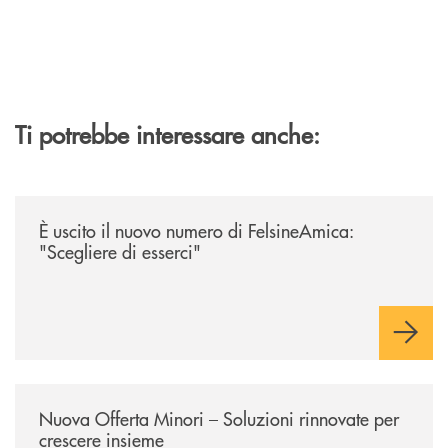
Ti potrebbe interessare anche:
/news/felsineamica-26/
È uscito il nuovo numero di FelsineAmica:
"Scegliere di esserci"
/news/nuova-offerta-minori-soluzioni-rinnovate-per-crescere-insieme-1
Nuova Offerta Minori – Soluzioni rinnovate per
crescere insieme