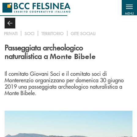
Salta al contenuto principale
MENU
PRIVATI
SOCI
TERRITORIO
GITE SOCIALI
Passeggiata archeologico
naturalistica a
Monte Bibele
Il comitato Giovani Soci e il comitato soci di
Monterenzio organizzano per domenica 30 giugno
2019 una passeggiata archeologico naturalistica a
Monte Bibele.