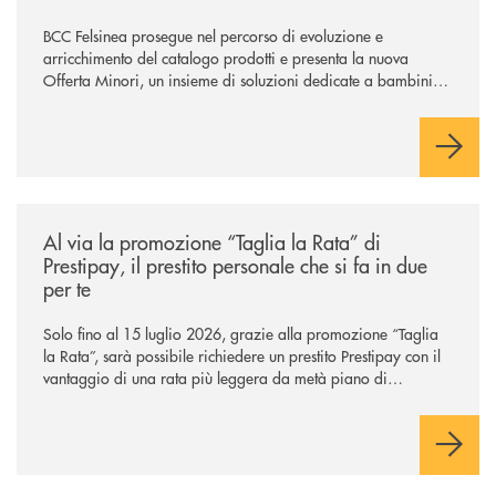
BCC Felsinea prosegue nel percorso di evoluzione e
arricchimento del catalogo prodotti e presenta la nuova
Offerta Minori, un insieme di soluzioni dedicate a bambini e
ragazzi da 0 a 18 anni, pensate per supportarli nello
sviluppo di una relazione consapevole con il denaro, sempre
con la guida dei genitori e della banca.
/news/al-via-la-promozione-taglia-la-rata-di-prestipay-il-prestito-perso
Al via la promozione “Taglia la Rata” di
Prestipay, il prestito personale che si fa in due
per te
Solo fino al 15 luglio 2026, grazie alla promozione “Taglia
la Rata”, sarà possibile richiedere un prestito Prestipay con il
vantaggio di una rata più leggera da metà piano di
rimborso.