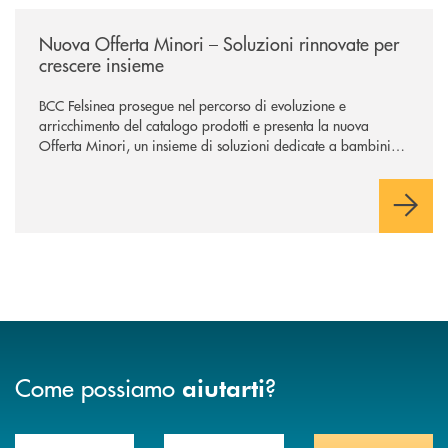
/news/nuova-offerta-minori-soluzioni-rinnovate-per-crescere-insieme-1
Nuova Offerta Minori – Soluzioni rinnovate per
crescere insieme
BCC Felsinea prosegue nel percorso di evoluzione e
arricchimento del catalogo prodotti e presenta la nuova
Offerta Minori, un insieme di soluzioni dedicate a bambini e
ragazzi da 0 a 18 anni, pensate per supportarli nello
sviluppo di una relazione consapevole con il denaro, sempre
con la guida dei genitori e della banca.
Come possiamo
?
aiutarti