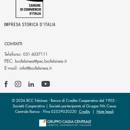
CONTATTI
Telefono:
051 6037111
(si apre l’app di posta elettronic
PEC:
bccfelsinea@pec.bccfelsinea.it
(si apre l’app di posta elettronica)
E-mail:
info@bccfelsinea.it
© 2026 BCC Felsinea - Banca di Credito Cooperativo dal 1902 -
Società Cooperativa | Società partecipante al Gruppo IVA Cassa
Centrale Banca · P.Iva 02529020220
Credits
|
Note legali