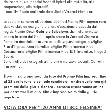
rinunciare ai suoi principi fondanti ispirati alla mutualità, alla
cooperazione, alla reciprocità.
Il docufilm è stato realizzato dallo Studio Veronesi Namioka.
Le opere in concorso all'edizione 2024 del Premio Film Impresa sono
state valutate da una giuria d'onore d’eccezione presieduta dal
regista Premio Oscar
che, nella kermesse
Gabriele Salvatores
andata in scena dal 9 all’11 aprile presso la Casa del Cinema a
Roma, ha decretato i film vincitori delle seguenti categorie: Miglior
Film d’Impresa Area Narrativa; Miglior Film d’Impresa Area
Documentaria; Miglior Film d'Impresa Area II&S: Innovative, Image &
Sound.
Sono inoltre stati assegnati altri premi e menzioni speciali.
Qui
tutti i
film premiati.
È ora iniziata una seconda fase del Premio Film Impresa: fino
al 28 aprile tutte le pellicole candidate - anche quelle non già
premiate dalla giuria d'onore - possono essere votate online
per decretare il miglior film d'impresa scelto dalla giuria
popolare.
VOTA ORA PER "120 ANNI DI BCC FELSINEA"