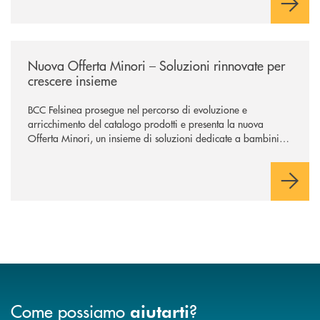
/news/nuova-offerta-minori-soluzioni-rinnovate-per-crescere-insieme-1
Nuova Offerta Minori – Soluzioni rinnovate per
crescere insieme
BCC Felsinea prosegue nel percorso di evoluzione e
arricchimento del catalogo prodotti e presenta la nuova
Offerta Minori, un insieme di soluzioni dedicate a bambini e
ragazzi da 0 a 18 anni, pensate per supportarli nello
sviluppo di una relazione consapevole con il denaro, sempre
con la guida dei genitori e della banca.
Come possiamo
?
aiutarti