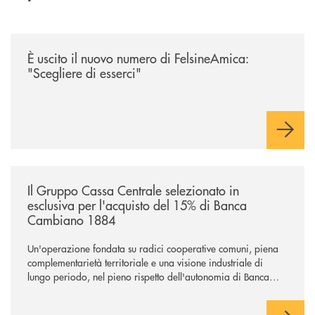
/news/felsineamica-26/
È uscito il nuovo numero di FelsineAmica:
"Scegliere di esserci"
/news/il-gruppo-cassa-centrale-selezionato-in-esclusiva-per-lacquisto
Il Gruppo Cassa Centrale selezionato in
esclusiva per l'acquisto del 15% di Banca
Cambiano 1884
Un'operazione fondata su radici cooperative comuni, piena
complementarietà territoriale e una visione industriale di
lungo periodo, nel pieno rispetto dell'autonomia di Banca
Cambiano. Nei prossimi giorni verrà avviato il periodo di
negoziazione esclusiva per la finalizzazione dell’operazione.