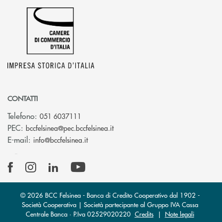
CONTATTI
Telefono:
051 6037111
(si apre l’app di posta elettronic
PEC:
bccfelsinea@pec.bccfelsinea.it
(si apre l’app di posta elettronica)
E-mail:
info@bccfelsinea.it
© 2026 BCC Felsinea - Banca di Credito Cooperativo dal 1902 -
Società Cooperativa | Società partecipante al Gruppo IVA Cassa
Centrale Banca · P.Iva 02529020220
Credits
|
Note legali