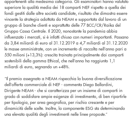
appartenenti alla medesima categoria. Gli esaminatori hanno valutato
superiore la qualità media dei 18 comparti NEF rispetto a quella dei
fondi gestiti dalle altre società candidate, risultato che dimostra essere
vincente la strategia adottata da NEAM e supportata dal lavoro di un
gruppo di banche clienti e soprattutto delle 77 BCC/CR/Raika del
Gruppo Cassa Centrale. Il 2020, nonostante la pandemia abbia
influenzato i mercati, si è infatti chiuso con numeri importanti. Passano
da 3,84 miliardi di euro al 31.12.2019 a 4,7 miliardi al 31.12.2020
le masse amministrate, con un incremento di raccolta nell’anno pari a
550 milioni (+13,3%): crescita trainata principalmente dai comparti
sostenibili della gamma Ethical, che nell’anno ha raggiunto 1,1
miliardi di euro, segnando un +48%.
“Il premio assegnato a NEAM rispecchia la buona diversificazione
dell’offerta commerciale di NEF - commenta Diego Ballardini,
Dirigente NEAM - che si caratterizza per un insieme di comparti in
grado di soddisfare ampie esigenze di investimento, di ben ripartirle
per tipologia, per area geografica, per rischio crescente e per
dinamicità delle scelte. Inoltre, la componente ESG sta determinando
una elevata qualità degli investimenti nelle linee proposte.”