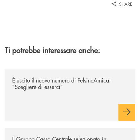
SHARE
Ti potrebbe interessare anche:
/news/felsineamica-26/
È uscito il nuovo numero di FelsineAmica:
"Scegliere di esserci"
/news/il-gruppo-cassa-centrale-selezionato-in-esclusiva-per-lacquisto
Il Gruppo Cassa Centrale selezionato in