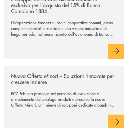
esclusiva per l'acquisto del 15% di Banca
Cambiano 1884
Un'operazione fondata su radici cooperative comuni, piena
complementarietà territoriale e una visione industriale di
lungo periodo, nel pieno rispetto dell'autonomia di Banca
Cambiano. Nei prossimi giorni verrà avviato il periodo di
negoziazione esclusiva per la finalizzazione dell’operazione.
/news/nuova-offerta-minori-soluzioni-rinnovate-per-crescere-insieme-1
Nuova Offerta Minori – Soluzioni rinnovate per
crescere insieme
BCC Felsinea prosegue nel percorso di evoluzione e
arricchimento del catalogo prodotti e presenta la nuova
Offerta Minori, un insieme di soluzioni dedicate a bambini e
ragazzi da 0 a 18 anni, pensate per supportarli nello
sviluppo di una relazione consapevole con il denaro, sempre
con la guida dei genitori e della banca.