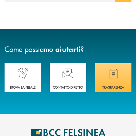
Come possiamo
?
aiutarti
Accedi all' elenco completo delle nostre&nbsp; filiali .
Ti serve assistenza immediata? Contattaci!
Hai bisogno di docum
TROVA LA FILIALE
CONTATTO DIRETTO
TRASPARENZA