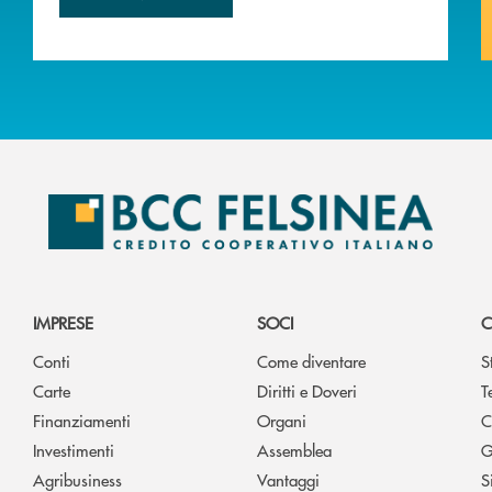
IMPRESE
SOCI
C
Conti
Come diventare
S
Carte
Diritti e Doveri
T
Finanziamenti
Organi
C
Investimenti
Assemblea
G
Agribusiness
Vantaggi
S