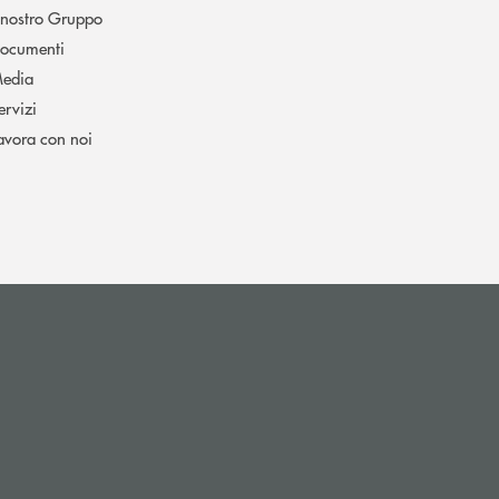
l nostro Gruppo
ocumenti
edia
ervizi
avora con noi