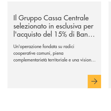
/news/il-gruppo-cassa-centrale-selezionato-in-esclus
/
Il Gruppo Cassa Centrale
selezionato in esclusiva per
l'acquisto del 15% di Banca
Cambiano 1884
Un'operazione fondata su radici
cooperative comuni, piena
complementarietà territoriale e una visione
industriale di lungo periodo, nel pieno
rispetto dell'autonomia di Banca
Cambiano. Nei prossimi giorni verrà
avviato il periodo di negoziazione
esclusiva per la finalizzazione
dell’operazione.