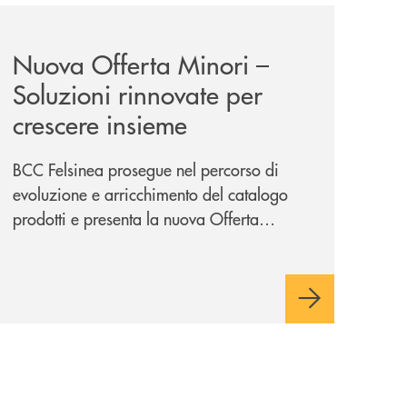
iva-per-lacquisto-del-15-di-banca-cambiano-1884/
news/nuova-offerta-minori-soluzioni-rinnovate-per-crescer
Nuova Offerta Minori –
Soluzioni rinnovate per
crescere insieme
BCC Felsinea prosegue nel percorso di
evoluzione e arricchimento del catalogo
prodotti e presenta la nuova Offerta
Minori, un insieme di soluzioni dedicate a
bambini e ragazzi da 0 a 18 anni, pensate
per supportarli nello sviluppo di una
relazione consapevole con il denaro,
sempre con la guida dei genitori e della
banca.