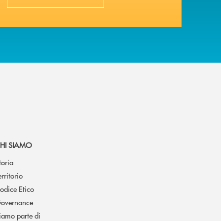
HI SIAMO
toria
erritorio
odice Etico
overnance
iamo parte di