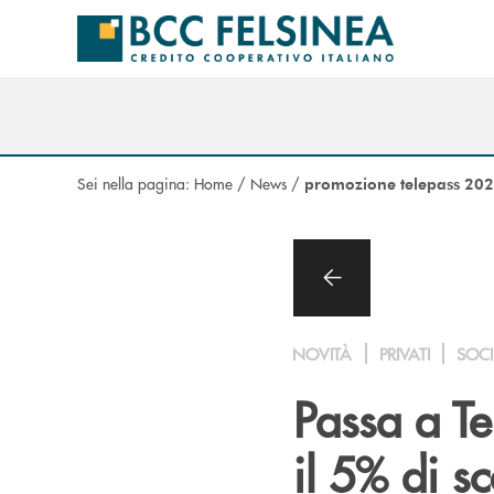
Salta al contenuto principale
Sei nella pagina:
Home
/
News
/
promozione telepass 20
NOVITÀ
PRIVATI
SOCI
Passa a Te
il 5% di s