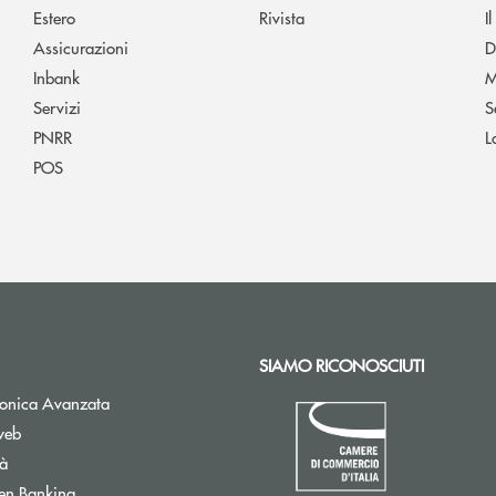
Estero
Rivista
I
Assicurazioni
D
Inbank
M
Servizi
S
PNRR
L
POS
SIAMO RICONOSCIUTI
Apre una nuova finestra
tronica Avanzata
web
tà
Apre una nuova finestra
en Banking