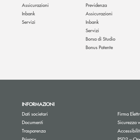
Assicurazioni
Previdenza
Inbank
Assicurazioni
Servizi
Inbank
Servizi
Borsa di Studio
Bonus Patente
INFORMAZIONI
Apre una nuova finestra
Dati societari
Firma Elet
Apre una nuova finestra
Documenti
Sicurezza 
Trasparenza
Accessibili
Apre una nuova finestra
Privacy
PSD2 – Op