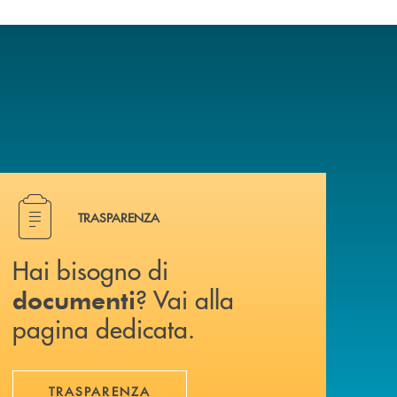
Hai bisogno di documenti ? Vai alla pagina dedicata.
TRASPARENZA
Hai bisogno di
? Vai alla
documenti
pagina dedicata.
TRASPARENZA