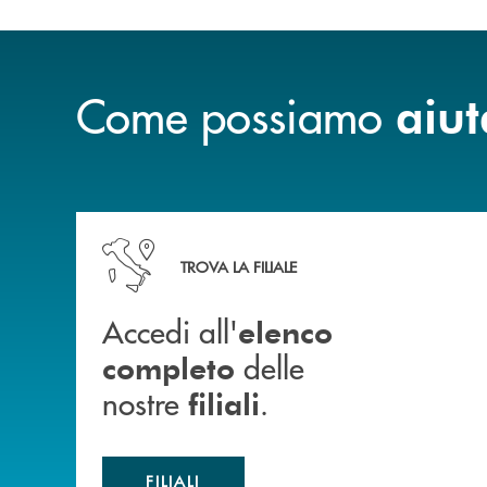
Come possiamo
aiut
Accedi all' elenco completo delle nostre&nbsp; fi
TROVA LA FILIALE
Accedi all'
elenco
delle
completo
nostre
.
filiali
FILIALI