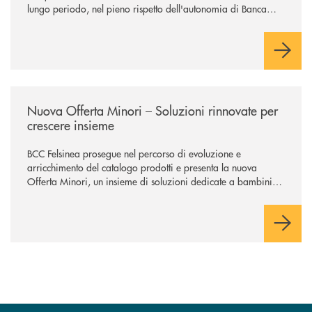
lungo periodo, nel pieno rispetto dell'autonomia di Banca
Cambiano. Nei prossimi giorni verrà avviato il periodo di
negoziazione esclusiva per la finalizzazione dell’operazione.
/news/nuova-offerta-minori-soluzioni-rinnovate-per-crescere-insieme-1
Nuova Offerta Minori – Soluzioni rinnovate per
crescere insieme
BCC Felsinea prosegue nel percorso di evoluzione e
arricchimento del catalogo prodotti e presenta la nuova
Offerta Minori, un insieme di soluzioni dedicate a bambini e
ragazzi da 0 a 18 anni, pensate per supportarli nello
sviluppo di una relazione consapevole con il denaro, sempre
con la guida dei genitori e della banca.