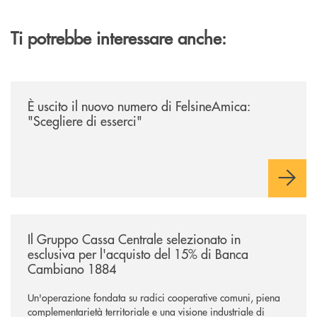
Ti potrebbe interessare anche:
/news/felsineamica-26/
È uscito il nuovo numero di FelsineAmica:
"Scegliere di esserci"
/news/il-gruppo-cassa-centrale-selezionato-in-esclusiva-per-lacquisto
Il Gruppo Cassa Centrale selezionato in
esclusiva per l'acquisto del 15% di Banca
Cambiano 1884
Un'operazione fondata su radici cooperative comuni, piena
complementarietà territoriale e una visione industriale di