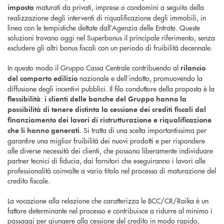
maturati da privati, imprese o condomìni a seguito della
imposta
realizzazione degli interventi di riqualificazione degli immobili, in
linea con le tempistiche dettate dall’Agenzia delle Entrate. Queste
soluzioni trovano oggi nel Superbonus il principale riferimento, senza
escludere gli altri bonus fiscali con un periodo di fruibilità decennale.
In questo modo il Gruppo Cassa Centrale contribuendo al
rilancio
nazionale e dell’indotto, promuovendo la
del comparto edilizio
diffusione degli incentivi pubblici. Il filo conduttore della proposta è la
:
flessibilità
i clienti delle banche del Gruppo hanno la
possibilità di tenere distinta la cessione dei crediti fiscali dal
finanziamento dei lavori di ristrutturazione e riqualificazione
. Si tratta di una scelta importantissima per
che li hanno generati
garantire una miglior fruibilità dei nuovi prodotti e per rispondere
alle diverse necessità dei clienti, che possono liberamente individuare
partner tecnici di fiducia, dai fornitori che eseguiranno i lavori alle
professionalità coinvolte a vario titolo nel processo di maturazione del
credito fiscale.
La vocazione alla relazione che caratterizza le BCC/CR/Raika è un
fattore determinante nel processo e contribuisce a ridurre al minimo i
passaggi per giungere alla cessione del credito in modo rapido,