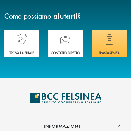
Come possiamo
?
aiutarti
Accedi all' elenco completo delle nostre&nbsp; filiali .
Ti serve assistenza immediata? Contattaci!
Hai bisogno di docum
TROVA LA FILIALE
CONTATTO DIRETTO
TRASPARENZA
INFORMAZIONI