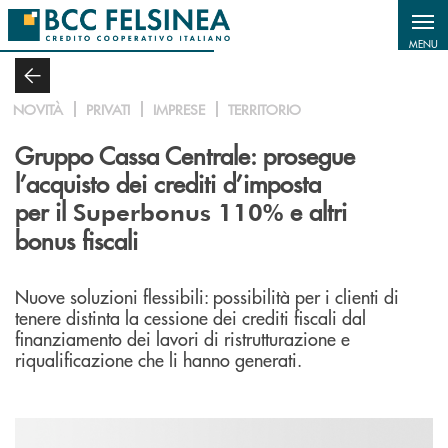
Salta al contenuto principale
MENU
NOVITÀ
PRIVATI
IMPRESE
TERRITORIO
Gruppo Cassa Centrale: prosegue
l’acquisto dei crediti d’imposta
per il
e altri
Superbonus 110%
bonus fiscali
Nuove soluzioni flessibili: possibilità per i clienti di
tenere distinta la cessione dei crediti fiscali dal
finanziamento dei lavori di ristrutturazione e
riqualificazione che li hanno generati.