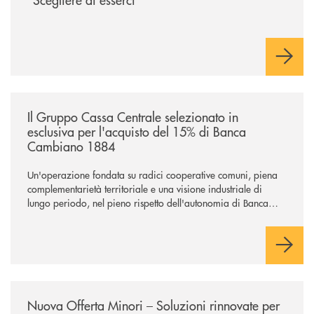
/news/il-gruppo-cassa-centrale-selezionato-in-esclusiva-per-lacquisto
Il Gruppo Cassa Centrale selezionato in
esclusiva per l'acquisto del 15% di Banca
Cambiano 1884
Un'operazione fondata su radici cooperative comuni, piena
complementarietà territoriale e una visione industriale di
lungo periodo, nel pieno rispetto dell'autonomia di Banca
Cambiano. Nei prossimi giorni verrà avviato il periodo di
negoziazione esclusiva per la finalizzazione dell’operazione.
/news/nuova-offerta-minori-soluzioni-rinnovate-per-crescere-insieme-1
Nuova Offerta Minori – Soluzioni rinnovate per