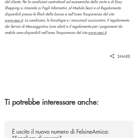
del cliente. Per le condizioni contrattuali ed economiche della carta e di Easy
Shopping si rimanda ai Fogli Informativi, al Modulo Secci e al Regolamento
disponibili presso le filiali della banca e nell'area Trasparenza del sito
www.nexi.it
. Le condizioni, le franchigie e i massimali assicurativi, il regolamento
dei Servizi di Messaggistica (sms alert) e il regolamento per i pagamenti da
mobile sono disponibili nell’area Trasparenza del sito
www.nexi.it
.
SHARE
Ti potrebbe interessare anche:
/news/felsineamica-26/
È uscito il nuovo numero di FelsineAmica:
"Scegliere di esserci"