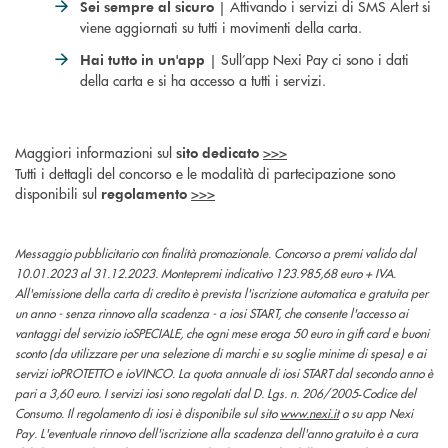
| Attivando i servizi di SMS Alert si
Sei sempre al sicuro
viene aggiornati su tutti i movimenti della carta.
| Sull’app Nexi Pay ci sono i dati
Hai tutto in un'app
della carta e si ha accesso a tutti i servizi.
Maggiori informazioni sul
>>>
sito dedicato
Tutti i dettagli del concorso e le modalità di partecipazione sono
disponibili sul
>>>
regolamento
Messaggio pubblicitario con finalità promozionale. Concorso a premi valido dal
10.01.2023 al 31.12.2023. Montepremi indicativo 123.985,68 euro + IVA.
All'emissione della carta di credito è prevista l'iscrizione automatica e gratuita per
un anno - senza rinnovo alla scadenza - a iosi START, che consente l'accesso ai
vantaggi del servizio ioSPECIALE, che ogni mese eroga 50 euro in gift card e buoni
sconto (da utilizzare per una selezione di marchi e su soglie minime di spesa) e ai
servizi ioPROTETTO e ioVINCO. La quota annuale di iosi START dal secondo anno è
pari a 3,60 euro. I servizi iosi sono regolati dal D. Lgs. n. 206/2005‑Codice del
Consumo. Il regolamento di iosi è disponibile sul sito
www.nexi.it
o su app Nexi
Pay. L'eventuale rinnovo dell'iscrizione alla scadenza dell'anno gratuito è a cura