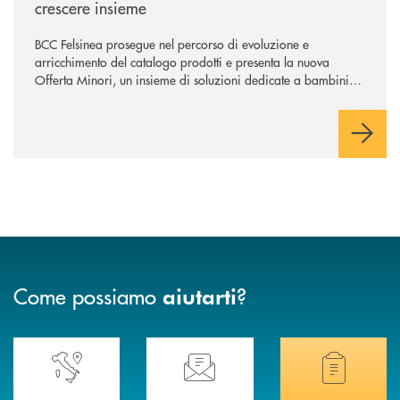
crescere insieme
BCC Felsinea prosegue nel percorso di evoluzione e
arricchimento del catalogo prodotti e presenta la nuova
Offerta Minori, un insieme di soluzioni dedicate a bambini e
ragazzi da 0 a 18 anni, pensate per supportarli nello
sviluppo di una relazione consapevole con il denaro, sempre
con la guida dei genitori e della banca.
Come possiamo
?
aiutarti
Accedi all' elenco completo delle nostre&nbsp; filiali .
Ti serve assistenza immediata? Contattaci!
Hai bisogno di docum