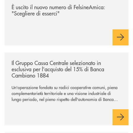
È uscito il nuovo numero di FelsineAmica:
"Scegliere di esserci"
/news/il-gruppo-cassa-centrale-selezionato-in-esclusiva-per-lacquisto
Il Gruppo Cassa Centrale selezionato in
esclusiva per l'acquisto del 15% di Banca
Cambiano 1884
Un'operazione fondata su radici cooperative comuni, piena
complementarietà territoriale e una visione industriale di
lungo periodo, nel pieno rispetto dell'autonomia di Banca
Cambiano. Nei prossimi giorni verrà avviato il periodo di
negoziazione esclusiva per la finalizzazione dell’operazione.