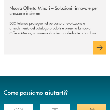
/news/nuova-offerta-minori-soluzioni-rinnovate-per-crescere-insieme-1
Nuova Offerta Minori – Soluzioni rinnovate per
crescere insieme
BCC Felsinea prosegue nel percorso di evoluzione e
arricchimento del catalogo prodotti e presenta la nuova
Offerta Minori, un insieme di soluzioni dedicate a bambini e
ragazzi da 0 a 18 anni, pensate per supportarli nello
sviluppo di una relazione consapevole con il denaro, sempre
con la guida dei genitori e della banca.
Come possiamo
?
aiutarti
Accedi all' elenco completo delle nostre&nbsp; filiali .
Ti serve assistenza immediata? Contattaci!
Hai bisogno di docum