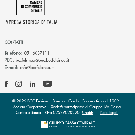
CONTATTI
Telefono:
051 6037111
(si apre l’app di posta elettronic
PEC:
bccfelsinea@pec.bccfelsinea.it
(si apre l’app di posta elettronica)
E-mail:
info@bccfelsinea.it
© 2026 BCC Felsinea - Banca di Credito Cooperativo dal 1902 -
Società Cooperativa | Società partecipante al Gruppo IVA Cassa
Centrale Banca · P.Iva 02529020220
Credits
|
Note legali