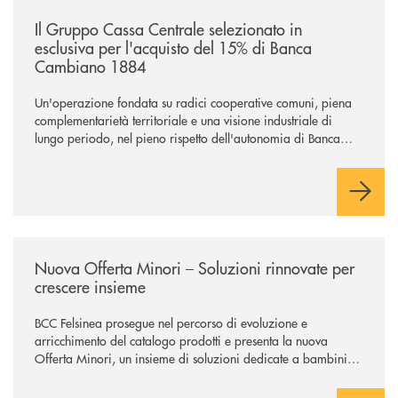
/news/il-gruppo-cassa-centrale-selezionato-in-esclusiva-per-lacquisto
Il Gruppo Cassa Centrale selezionato in
esclusiva per l'acquisto del 15% di Banca
Cambiano 1884
Un'operazione fondata su radici cooperative comuni, piena
complementarietà territoriale e una visione industriale di
lungo periodo, nel pieno rispetto dell'autonomia di Banca
Cambiano. Nei prossimi giorni verrà avviato il periodo di
negoziazione esclusiva per la finalizzazione dell’operazione.
/news/nuova-offerta-minori-soluzioni-rinnovate-per-crescere-insieme-1
Nuova Offerta Minori – Soluzioni rinnovate per
crescere insieme
BCC Felsinea prosegue nel percorso di evoluzione e
arricchimento del catalogo prodotti e presenta la nuova
Offerta Minori, un insieme di soluzioni dedicate a bambini e
ragazzi da 0 a 18 anni, pensate per supportarli nello
sviluppo di una relazione consapevole con il denaro, sempre