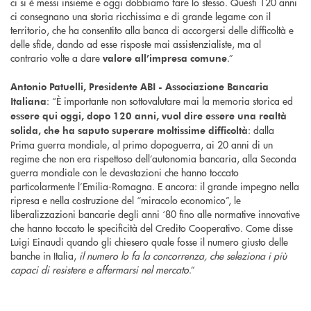
ci si è messi insieme e oggi dobbiamo fare lo stesso. Questi 120 anni
ci consegnano una storia ricchissima e di grande legame con il
territorio, che ha consentito alla banca di accorgersi delle difficoltà e
delle sfide, dando ad esse risposte mai assistenzialiste, ma al
contrario volte a dare
.”
valore all’impresa comune
Antonio Patuelli, Presidente ABI - Associazione Bancaria
: “È importante non sottovalutare mai la memoria storica ed
Italiana
essere qui oggi, dopo 120 anni, vuol dire essere una realtà
: dalla
solida, che ha saputo superare moltissime difficoltà
Prima guerra mondiale, al primo dopoguerra, ai 20 anni di un
regime che non era rispettoso dell’autonomia bancaria, alla Seconda
guerra mondiale con le devastazioni che hanno toccato
particolarmente l’Emilia-Romagna. E ancora: il grande impegno nella
ripresa e nella costruzione del “miracolo economico”, le
liberalizzazioni bancarie degli anni ‘80 fino alle normative innovative
che hanno toccato le specificità del Credito Cooperativo. Come disse
Luigi Einaudi quando gli chiesero quale fosse il numero giusto delle
banche in Italia,
il numero lo fa la concorrenza, che seleziona i più
capaci di resistere e affermarsi nel mercato
.”