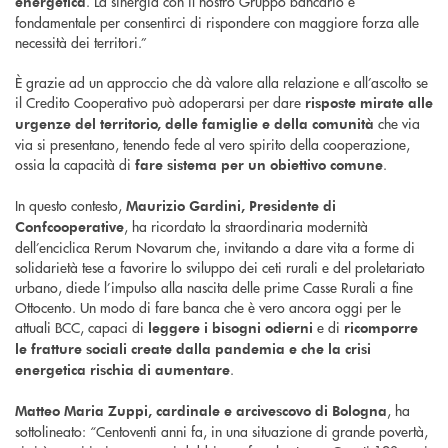
. La sinergia con il nostro Gruppo bancario è
energetica
fondamentale per consentirci di rispondere con maggiore forza alle
necessità dei territori.”
È grazie ad un approccio che dà valore alla relazione e all’ascolto se
il Credito Cooperativo può adoperarsi per dare
risposte mirate alle
che via
urgenze del territorio, delle famiglie e della comunità
via si presentano, tenendo fede al vero spirito della cooperazione,
ossia la capacità di
.
fare sistema per un obiettivo comune
In questo contesto,
Maurizio Gardini, Presidente di
, ha ricordato la straordinaria modernità
Confcooperative
dell’enciclica Rerum Novarum che, invitando a dare vita a forme di
solidarietà tese a favorire lo sviluppo dei ceti rurali e del proletariato
urbano, diede l’impulso alla nascita delle prime Casse Rurali a fine
Ottocento. Un modo di fare banca che è vero ancora oggi per le
attuali BCC, capaci di
e di
leggere i bisogni odierni
ricomporre
le fratture sociali create dalla pandemia e che la crisi
.
energetica rischia di aumentare
, ha
Matteo Maria Zuppi, cardinale e arcivescovo di Bologna
sottolineato: “Centoventi anni fa, in una situazione di grande povertà,