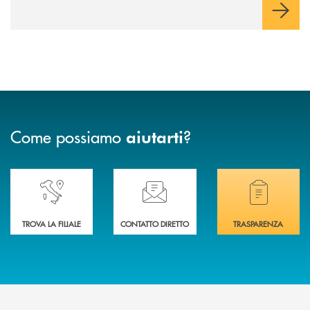
con la guida dei genitori e della banca.
Come possiamo
?
aiutarti
Accedi all' elenco completo delle nostre&nbsp; filiali .
Ti serve assistenza immediata? Contattaci!
Hai bisogno di docum
TROVA LA FILIALE
CONTATTO DIRETTO
TRASPARENZA