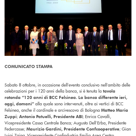
COMUNICATO STAMPA
Sabato 8 ottobre, in occasione dell’evento conclusivo nell’ambito delle
celebrazioni per i 120 anni della banca, si è tenuta la
tavola
rotonda “120 anni di BCC Felsinea. La banca differente ieri,
alla quale sono intervenuti, oltre ai vertici di BCC
oggi, domani”
Felsinea, anche il cardinale e arcivescovo di Bologna
Matteo Maria
;
; Enrica Cavalli,
Zuppi
Antonio Patuelli, Presidente ABI
Vicepresidente Cassa Centrale Banca; Augusto Dell’Erba, Presidente
Federcasse;
; Gian
Maurizio Gardini, Presidente Confcooperative
Luigi Zaina, Vicepresidente Confindustria Emilia Area Centro.