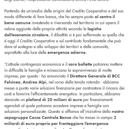
Partendo da un’analisi delle origini del Credito Cooperativo e del suo
modo differente di fare banca, che ha sempre posto
al centro il
investendo e riversando nel territorio in cui opera il
bene comune
valore aggiunto delle proprie attività secondo le
logiche
, il dibattito si è poi soffermato su quello che
dell’economia circolare
è oggi il Credito Cooperativo e sul contributo fondamentale che può
dare al sostegno e allo sviluppo dei territori e delle comunità,
soprattutto alla luce delle
.
emergenze odierne
“L’attuale contingenza economica e il
potranno mettere
caro bollette
in difficoltà le famiglie e minacciano la sopravvivenza di molte
imprese, per questo - ha annunciato il
Direttore Generale di BCC
, nel corso della tavola rotonda - abbiamo
Felsinea, Andrea Alpi
messo a punto varie soluzioni finanziarie per contrastare il rincaro dei
costi e favorire l’efficientamento energetico. In particolare, abbiamo
stanziato un
per finanziamenti
plafond di
20 milioni di euro
agevolati al quale potranno accedere imprese e famiglie con
soluzioni personalizzate. Questo si affianca all’iniziativa della
nostra
che ha messo in campo
capogruppo Cassa Centrale Banca
2
miliardi di euro proprio per fronteggiare l’emergenza