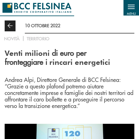
Salta al contenuto principale
MENU
10 OTTOBRE 2022
NOVITÀ
TERRITORIO
di euro per
Venti milioni
fronteggiare i
rincari energetici
Andrea Alpi, Direttore Generale di BCC Felsinea:
“Grazie a questo plafond potremo aiutare
concretamente imprese e famiglie dei nostri territori ad
affrontare il caro bollette e a proseguire il percorso
verso la transizione energetica.”