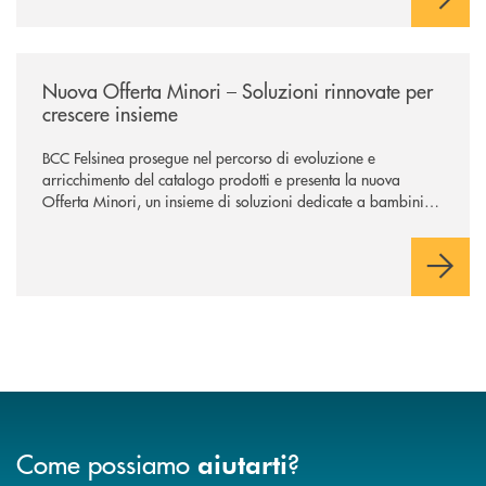
/news/nuova-offerta-minori-soluzioni-rinnovate-per-crescere-insieme-1
Nuova Offerta Minori – Soluzioni rinnovate per
crescere insieme
BCC Felsinea prosegue nel percorso di evoluzione e
arricchimento del catalogo prodotti e presenta la nuova
Offerta Minori, un insieme di soluzioni dedicate a bambini e
ragazzi da 0 a 18 anni, pensate per supportarli nello
sviluppo di una relazione consapevole con il denaro, sempre
con la guida dei genitori e della banca.
Come possiamo
?
aiutarti