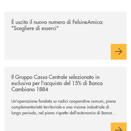
/news/felsineamica-26/
È uscito il nuovo numero di FelsineAmica:
"Scegliere di esserci"
/news/il-gruppo-cassa-centrale-selezionato-in-esclusiva-per-lacquisto
Il Gruppo Cassa Centrale selezionato in
esclusiva per l'acquisto del 15% di Banca
Cambiano 1884
Un'operazione fondata su radici cooperative comuni, piena
complementarietà territoriale e una visione industriale di
lungo periodo, nel pieno rispetto dell'autonomia di Banca
Cambiano. Nei prossimi giorni verrà avviato il periodo di
negoziazione esclusiva per la finalizzazione dell’operazione.