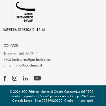
CONTATTI
Telefono:
051 6037111
(si apre l’app di posta elettronic
PEC:
bccfelsinea@pec.bccfelsinea.it
(si apre l’app di posta elettronica)
E-mail:
info@bccfelsinea.it
© 2026 BCC Felsinea - Banca di Credito Cooperativo dal 1902 -
Società Cooperativa | Società partecipante al Gruppo IVA Cassa
Centrale Banca · P.Iva 02529020220
Credits
|
Note legali