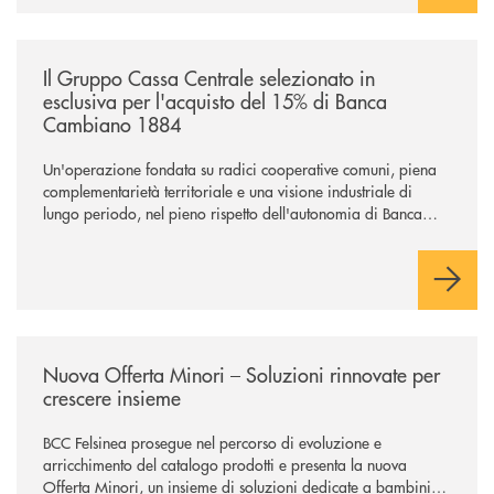
/news/il-gruppo-cassa-centrale-selezionato-in-esclusiva-per-lacquisto
Il Gruppo Cassa Centrale selezionato in
esclusiva per l'acquisto del 15% di Banca
Cambiano 1884
Un'operazione fondata su radici cooperative comuni, piena
complementarietà territoriale e una visione industriale di
lungo periodo, nel pieno rispetto dell'autonomia di Banca
Cambiano. Nei prossimi giorni verrà avviato il periodo di
negoziazione esclusiva per la finalizzazione dell’operazione.
/news/nuova-offerta-minori-soluzioni-rinnovate-per-crescere-insieme-1
Nuova Offerta Minori – Soluzioni rinnovate per
crescere insieme
BCC Felsinea prosegue nel percorso di evoluzione e
arricchimento del catalogo prodotti e presenta la nuova
Offerta Minori, un insieme di soluzioni dedicate a bambini e