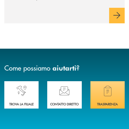
ragazzi da 0 a 18 anni, pensate per supportarli nello
sviluppo di una relazione consapevole con il denaro, sempre
con la guida dei genitori e della banca.
Come possiamo
?
aiutarti
Accedi all' elenco completo delle nostre&nbsp; filiali .
Ti serve assistenza immediata? Contattaci!
Hai bisogno di docum
TROVA LA FILIALE
CONTATTO DIRETTO
TRASPARENZA