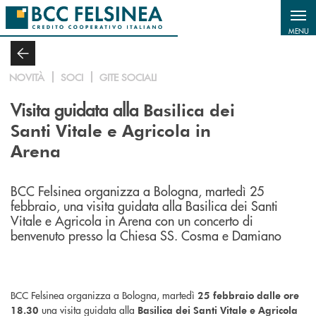
Salta al contenuto principale
MENU
NOVITÀ
SOCI
GITE SOCIALI
Visita guidata alla
Basilica dei
Santi Vitale e Agricola in
Arena
BCC Felsinea organizza a Bologna, martedì 25
febbraio, una visita guidata alla Basilica dei Santi
Vitale e Agricola in Arena con un concerto di
benvenuto presso la Chiesa SS. Cosma e Damiano
BCC Felsinea organizza a Bologna, martedì
25 febbraio dalle ore
una visita guidata alla
18.30
Basilica dei Santi Vitale e Agricola