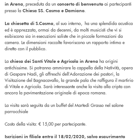
, preceduta da un
ai partecipanti
in Arena
concerto di benvenuto
presso la
.
Chiesa SS. Cosma e Damiano
, al suo interno, ha una splendida acustica
La chiesetta di S.Cosma
ed è apprezzata, ormai da decenni, da molti musicisti che vi si
esibiscono sia in esecuzioni soliste che in piccole formazioni da
camera. Le dimensioni raccolte favoriscono un rapporto intimo e
diretto con il pubblico.
La
ha origini
chiesa dei Santi Vitale e Agricola in Arena
antichissime. Si potranno ammirare la cappella della Natività, opera
di Gaspare Nadi, gli affreschi dell’Adorazione dei pastori, la
Visitazione del Bagnacavallo, la grande pala che raffigura il martirio
di Vitale e Agricola. Sarà interessante anche la visita alla cripta con
ancora la pavimentazione originale di epoca romana.
La visita sarà seguita da un buffet del Martedì Grasso nel salone
parrocchiale
Costo della visita: € 15,00 per partecipante.
Iscrizioni in filiale entro il 18/02/2020, salvo esaurimento