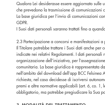
Qualora Lei desiderasse essere aggiornato sulle ulti
che prevedono la trasmissione di comunicazioni 
La base giuridica per l’invio di comunicazioni comm
GDPR.
I Suoi dati personali saranno trattati fino a quan
2.3 Partecipazione a concorsi e manifestazioni a
Il Titolare potrebbe trattare i Suoi dati anche per
indicate nei relativi Regolamenti. I dati personali r
organizzazione dell’iniziativa, per l’assegnazion
comunitaria. La base giuridica è rappresentata dal
nell’ambito del download dell’app BCC Felsinea App
richiesta, nel caso decidesse di iscriversi autono
premi e altre normative applicabili (art. 6, co. 1, l
obbligatorio, ma potrebbe pregiudicare la Sua par
3. MODALITÀ DEL TRATTAMENTO