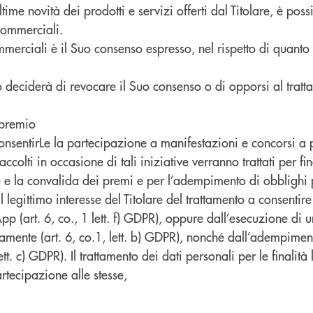
me novità dei prodotti e servizi offerti dal Titolare, è possi
commerciali.
erciali è il Suo consenso espresso, nel rispetto di quanto pr
do deciderà di revocare il Suo consenso o di opporsi al tratt
 premio
 consentirLe la partecipazione a manifestazioni e concorsi a
accolti in occasione di tali iniziative verranno trattati per f
e e la convalida dei premi e per l’adempimento di obblighi 
 legittimo interesse del Titolare del trattamento a consentir
 (art. 6, co., 1 lett. f) GDPR), oppure dall’esecuzione di 
mamente (art. 6, co.1, lett. b) GDPR), nonché dall’adempimen
ett. c) GDPR). Il trattamento dei dati personali per le finalit
tecipazione alle stesse,