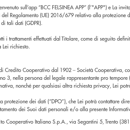
il benvenuto sull’app “BCC FELSINEA APP” (l’"APP") e La invit
o 13 del Regolamento (UE) 2016/679 relativo alla protezione 
 di tali dati (GDPR).
i i trattamenti effettuati dal Titolare, come di seguito definit
 Lei richiesto.
a di Credito Cooperativo dal 1902 – Società Cooperativa, c
3, nella persona del legale rappresentante pro tempore (il “T
ativa, nonché per qualsiasi altra richiesta privacy, Lei potrà
la protezione dei dati (“DPO”), che Lei potrà contattare diret
ttamento dei Suoi dati personali e/o alla presente Informati
o Cooperativo Italiano S.p.A., via Segantini 5, Trento (3812