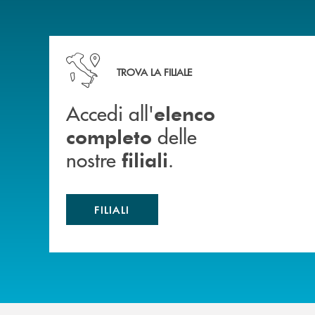
Accedi all' elenco completo delle nostre&nbsp; fi
TROVA LA FILIALE
Accedi all'
elenco
delle
completo
nostre
.
filiali
FILIALI