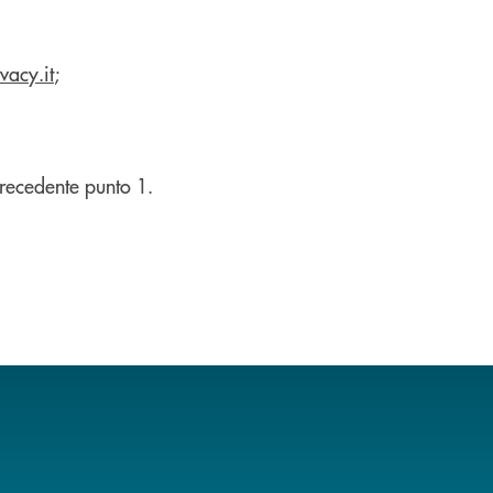
vacy.it
;
 precedente punto 1.