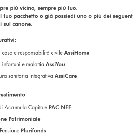
re più vicino, sempre più tuo.
l tuo pacchetto o già possiedi uno o più dei seguenti
ti sul canone.
rativi:
 casa e responsabilità civile
AssiHome
 infortuni e malattia
AssiYou
ura sanitaria integrativa
AssiCare
nvestimento
di Accumulo Capitale
PAC NEF
one Patrimoniale
Pensione
Plurifonds