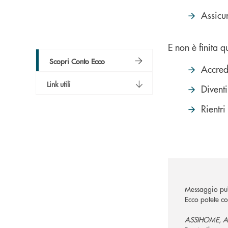
Assicu
E non è finita qu
Scopri Conto Ecco
Accred
Link utili
Diventi
Rientri
Messaggio pub
Ecco potete con
ASSIHOME, AS