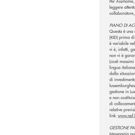
Per Assihome, 
leggere attent
collaboratore,
PIANO DI AC
Questa è una c
(KID) prima di
è variabile ne
vi è, infatti, 
non vi è garan
(costi massimi 
lingua italian
dalla situazi
di investiment
lussemburghes
gestione in Lu
e non costitui
di collocament
relative previs
link:
www.nef.l
GESTIONE PA
Messaggio pubb