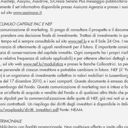
Assihelp, Assiyou, Assidrive, SiCresce Sereno Plus messaggio pubblicitario 
amente il set informativo disponibile presso Assicura Agenzia e presso i suoi 
 sul sito
www.assimoco.it
.
CUMULO CAPITALE PAC E NEF
omunicazione di marketing. Si prega di consultare il prospetto e il document
 prendere una decisione finale di investimento. Trattasi di investimento in qu
l tempo ed è sempre consultabile sul sito
www.nef.lu
e su Il Sole 24 Ore. I re
garanzia di ottenimento di uguali rendimenti per il futuro. È importante consid
zia di conservazione del capitale investito. Ogni comparto ha i propri rischi 
e relativa frequenza di calcolo applicabili) e per ottenere ulteriori dettagli s
a, sul sito web
www.nef.lu/modulistica
e presso le Banche Collocatrici. La p
one personale di ciascun investitore e potrebbe cambiare in futuro. NEF (i
o) è un organismo di investimento collettivo in valori mobiliari in Lussemburg
e del 17 dicembre 2010, e i suoi comparti. Questo documento è emesso da
ssemburgo del Fondo. Questa comunicazione di marketing non è intesa a forn
sce un’offerta di acquisto o vendita del Fondo o di qualsiasi altro titolo ch
o stipulati per la commercializzazione delle quote di NEF, già resi noti ai
ioni contrattuali. Un riepilogo dei diritti degli investitori è disponibile in ita
u/wcuploads/diritti_investitori.pdf
Fonte: NEAM.
TRIMONIALE
licitario con finalità promozionale. Non costituisce offerta o invito alla co