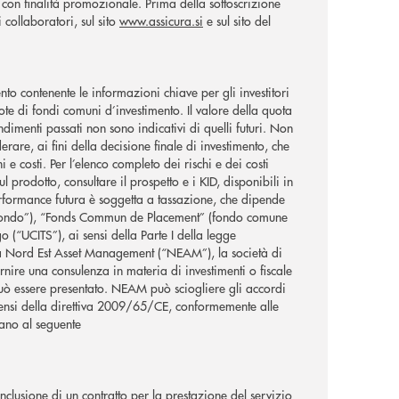
con finalità promozionale. Prima della sottoscrizione
collaboratori, sul sito
www.assicura.si
e sul sito del
o contenente le informazioni chiave per gli investitori
ote di fondi comuni d’investimento. Il valore della quota
ndimenti passati non sono indicativi di quelli futuri. Non
erare, ai fini della decisione finale di investimento, che
e costi. Per l’elenco completo dei rischi e dei costi
ul prodotto, consultare il prospetto e i KID, disponibili in
erformance futura è soggetta a tassazione, che dipende
l “Fondo”), “Fonds Commun de Placement” (fondo comune
o (“UCITS”), ai sensi della Parte I della legge
 Nord Est Asset Management (“NEAM”), la società di
ire una consulenza in materia di investimenti o fiscale
e può essere presentato. NEAM può sciogliere gli accordi
 sensi della direttiva 2009/65/CE, conformemente alle
liano al seguente
nclusione di un contratto per la prestazione del servizio