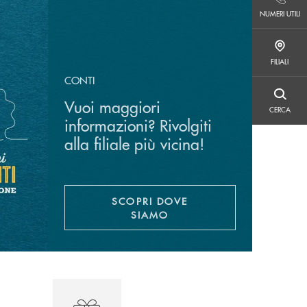
NUMERI UTILI
NUMERI UTILI
FILIALI
FILIALI
CONTI
CERCA
Vuoi maggiori
CERCA
informazioni? Rivolgiti
alla filiale più vicina!
SCOPRI DOVE
APRE UNA NUOVA FINESTR
SIAMO