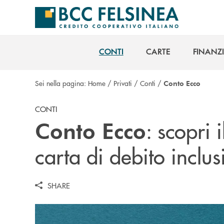
Salta al contenuto principale
CONTI
CARTE
FINANZ
CONTI
CARTE
FINANZ
Sei nella pagina:
Home
/
Privati
/
Conti
/
Conto Ecco
CONTI
: scopri 
Conto Ecco
carta di debito inclusi
SHARE