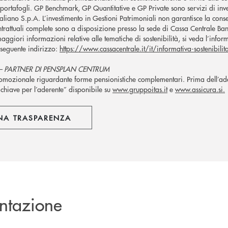
 portafogli. GP Benchmark, GP Quantitative e GP Private sono servizi di inv
aliano S.p.A. L’investimento in Gestioni Patrimoniali non garantisce la conser
trattuali complete sono a disposizione presso la sede di Cassa Centrale Ban
aggiori informazioni relative alle tematiche di sostenibilità, si veda l’inform
 seguente indirizzo:
https://www.cassacentrale.it/it/informativa-sostenibilit
– PARTNER DI PENSPLAN CENTRUM
mozionale riguardante forme pensionistiche complementari. Prima dell’ades
chiave per l’aderente” disponibile su
www.gruppoitas.it
e
www.assicura.si.
NA TRASPARENZA
ntazione