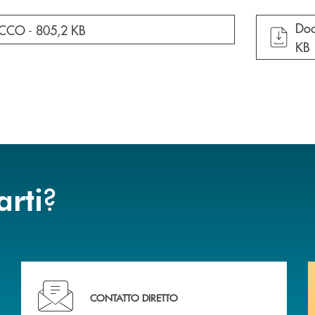
apr
Doc
cumento in una nuova finestra
ECCO -
805,2 KB
KB
?
arti
liali .
Ti serve assistenza immediata? Contattaci!
CONTATTO DIRETTO