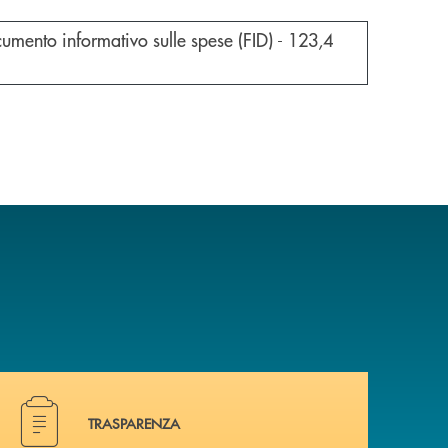
e documento in una nuova finestra
umento informativo sulle spese (FID) -
123,4
Hai bisogno di documenti ? Vai alla pagina dedicata.
TRASPARENZA