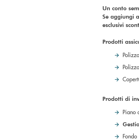
Un conto semp
Se aggiungi a
esclusivi scon
Prodotti assicu
Polizza
Polizza
Copert
Prodotti di i
Piano 
Gesti
Fondo 