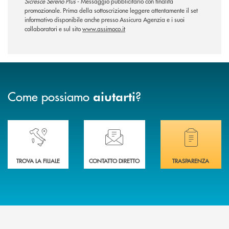
Sicresce Sereno Plus
- Messaggio pubblicitario con finalità
promozionale. Prima della sottoscrizione leggere attentamente il set
informativo disponibile anche presso Assicura Agenzia e i suoi
collaboratori e sul sito
www.assimoco.it
Come possiamo
?
aiutarti
Accedi all' elenco completo delle nostre&nbsp; filiali .
Ti serve assistenza immediata? Contattaci!
Hai bisogno di docum
TROVA LA FILIALE
CONTATTO DIRETTO
TRASPARENZA