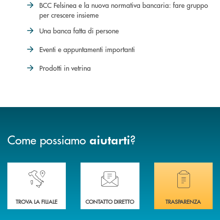
BCC Felsinea e la nuova normativa bancaria: fare gruppo
per crescere insieme
Una banca fatta di persone
Eventi e appuntamenti importanti
Prodotti in vetrina
Come possiamo
?
aiutarti
Accedi all' elenco completo delle nostre&nbsp; filiali .
Ti serve assistenza immediata? Contattaci!
Hai bisogno di docum
TROVA LA FILIALE
CONTATTO DIRETTO
TRASPARENZA