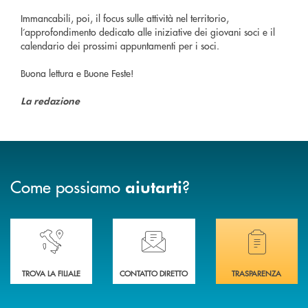
Immancabili, poi, il focus sulle attività nel territorio,
l’approfondimento dedicato alle iniziative dei giovani soci e il
calendario dei prossimi appuntamenti per i soci.
Buona lettura e Buone Feste!
La redazione
Come possiamo
?
aiutarti
Accedi all' elenco completo delle nostre&nbsp; filiali .
Ti serve assistenza immediata? Contattaci!
Hai bisogno di docum
TROVA LA FILIALE
CONTATTO DIRETTO
TRASPARENZA