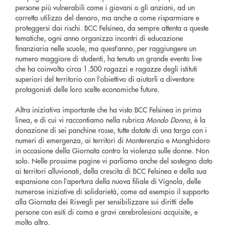
persone più vulnerabili come i giovani o gli anziani, ad un
corretto utilizzo del denaro, ma anche a come risparmiare e
proteggersi dai rischi. BCC Felsinea, da sempre attenta a queste
tematiche, ogni anno organizza incontri di educazione
finanziaria nelle scuole, ma quest’anno, per raggiungere un
numero maggiore di studenti, ha tenuto un grande evento live
che ha coinvolto circa 1.500 ragazzi e ragazze degli istituti
superiori del territorio con l’obiettivo di aiutarli a diventare
protagonisti delle loro scelte economiche future.
Altra iniziativa importante che ha visto BCC Felsinea in prima
linea, e di cui vi raccontiamo nella rubrica
Mondo Donna
, è la
donazione di sei panchine rosse, tutte dotate di una targa con i
numeri di emergenza, ai territori di Monterenzio e Monghidoro
in occasione della Giornata contro la violenza sulle donne. Non
solo. Nelle prossime pagine vi parliamo anche del sostegno dato
ai territori alluvionati, della crescita di BCC Felsinea e della sua
espansione con l’apertura della nuova filiale di Vignola, delle
numerose iniziative di solidarietà, come ad esempio il supporto
alla Giornata dei Risvegli per sensibilizzare sui diritti delle
persone con esiti di coma e gravi cerebrolesioni acquisite, e
molto altro.