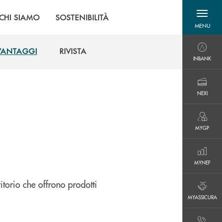
CHI SIAMO
SOSTENIBILITÀ
MENU
menu destra
VANTAGGI
RIVISTA
INBANK
INBANK
VANTAGGI
RIVISTA
NEXI
NEXI
MYGP
MYGP
MYNEF
MYNEF
ritorio che offrono prodotti
MYASSICURA
MYASSICURA