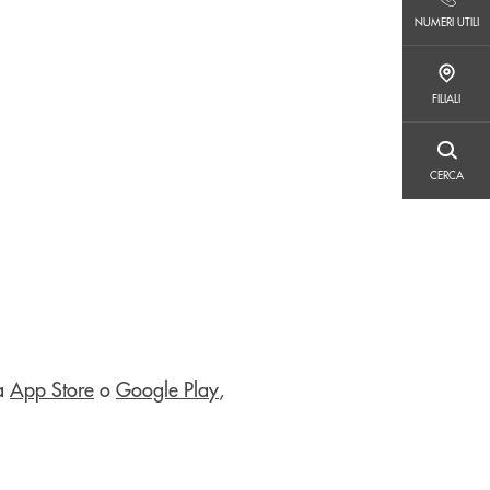
NUMERI UTILI
NUMERI UTILI
FILIALI
FILIALI
CERCA
CERCA
da
App Store
o
Google Play
,