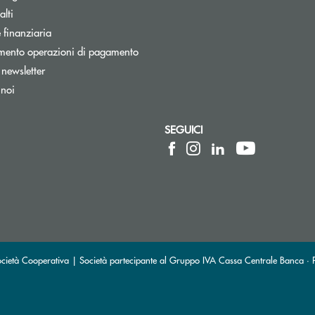
tra
lti
ra
 finanziaria
mento operazioni di pagamento
Apre una nuova finestra
a newsletter
 noi
SEGUICI
 elettronica)
ica)
ietà Cooperativa | Società partecipante al Gruppo IVA Cassa Centrale Banca · P