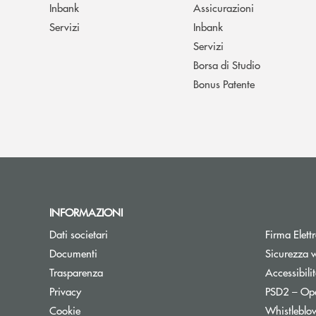
Inbank
Assicurazioni
Servizi
Inbank
Servizi
Borsa di Studio
Bonus Patente
INFORMAZIONI
Apre una nuova finestra
Dati societari
Firma Elet
Apre una nuova finestra
Documenti
Sicurezza 
Trasparenza
Accessibili
Apre una nuova finestra
Privacy
PSD2 – Op
Apre una nuova finestra
Cookie
Whistleblo