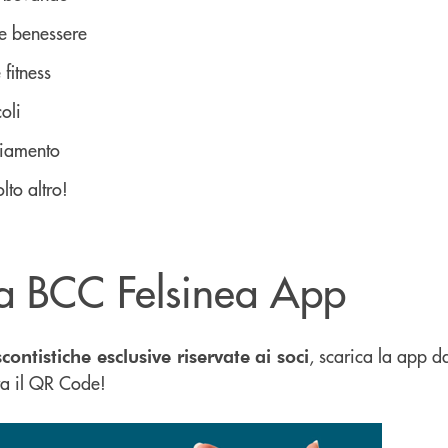
 e benessere
 fitness
oli
iamento
olto altro!
a BCC Felsinea App
, scarica la app 
scontistiche esclusive riservate
ai soci
a il QR Code!