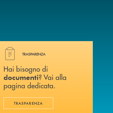
Hai bisogno di documenti ? Vai alla pagina dedicata.
TRASPARENZA
Hai bisogno di
? Vai alla
documenti
pagina dedicata.
TRASPARENZA