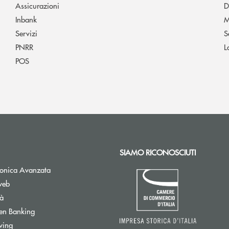
Assicurazioni
D
Inbank
M
Servizi
S
PNRR
L
POS
SIAMO RICONOSCIUTI
Apre una nuova finestra
tronica Avanzata
web
tà
Apre una nuova finestra
en Banking
wing