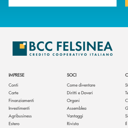
IMPRESE
SOCI
C
Conti
Come diventare
S
Carte
Diritti e Doveri
T
Finanziamenti
Organi
C
Investimenti
Assemblea
G
Agribusiness
Vantaggi
S
Estero
Rivista
I