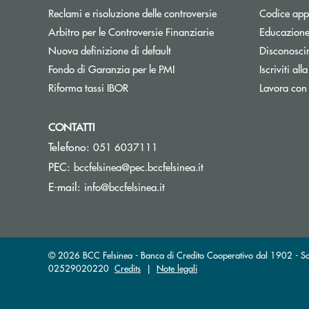
Apre una nuova fines
Reclami e risoluzione delle controversie
Codice appa
Apre una nuova finest
Arbitro per le Controversie Finanziarie
Educazione
Nuova definizione di default
Disconosci
Apre una nuova finestra
Fondo di Garanzia per le PMI
Iscriviti all
Apre una nuova finestra
Riforma tassi IBOR
Lavora con
CONTATTI
Telefono:
051 6037111
(si apre l’app di posta
PEC:
bccfelsinea@pec.bccfelsinea.it
(si apre l’app di posta elettron
E-mail:
info@bccfelsinea.it
© 2026 BCC Felsinea - Banca di Credito Cooperativo dal 1902 - Soc
02529020220
Credits
|
Note legali