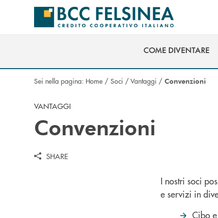
Salta al contenuto principale
COME DIVENTARE
COME DIVENTARE
Sei nella pagina:
Home
/
Soci
/
Vantaggi
/
Convenzioni
VANTAGGI
Convenzioni
SHARE
I nostri soci po
e servizi in div
Cibo e