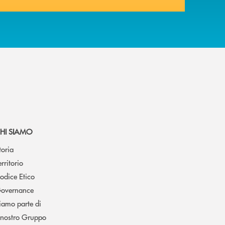
HI SIAMO
toria
erritorio
odice Etico
overnance
iamo parte di
l nostro Gruppo