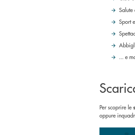
Salute
Sport e
Spettac
Abbigl
... e m
Scaric
Per scoprire le
oppure inquadr