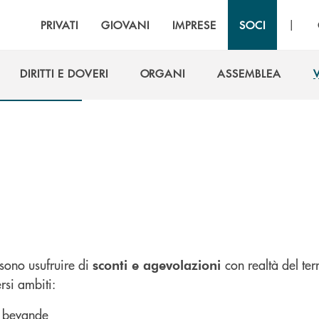
|
PRIVATI
GIOVANI
IMPRESE
SOCI
DIRITTI E DOVERI
ORGANI
ASSEMBLEA
DIRITTI E DOVERI
ORGANI
ASSEMBLEA
ssono usufruire di
con realtà del ter
sconti e agevolazioni
ersi ambiti:
 bevande