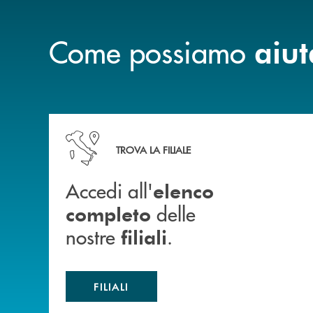
Come possiamo
aiut
Accedi all' elenco completo delle nostre&nbsp; fi
TROVA LA FILIALE
Accedi all'
elenco
delle
completo
nostre
.
filiali
FILIALI