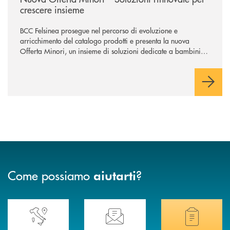
crescere insieme
BCC Felsinea prosegue nel percorso di evoluzione e
arricchimento del catalogo prodotti e presenta la nuova
Offerta Minori, un insieme di soluzioni dedicate a bambini e
ragazzi da 0 a 18 anni, pensate per supportarli nello
sviluppo di una relazione consapevole con il denaro, sempre
con la guida dei genitori e della banca.
Come possiamo
?
aiutarti
Accedi all' elenco completo delle nostre&nbsp; filiali .
Ti serve assistenza immediata? Contattaci!
Hai bisogno di docum