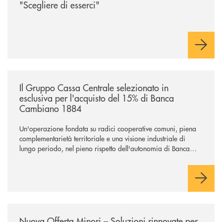
"Scegliere di esserci"
/news/il-gruppo-cassa-centrale-selezionato-in-esclusiva-per-lacquisto
Il Gruppo Cassa Centrale selezionato in
esclusiva per l'acquisto del 15% di Banca
Cambiano 1884
Un'operazione fondata su radici cooperative comuni, piena
complementarietà territoriale e una visione industriale di
lungo periodo, nel pieno rispetto dell'autonomia di Banca
Cambiano. Nei prossimi giorni verrà avviato il periodo di
negoziazione esclusiva per la finalizzazione dell’operazione.
/news/nuova-offerta-minori-soluzioni-rinnovate-per-crescere-insieme-1
Nuova Offerta Minori – Soluzioni rinnovate per