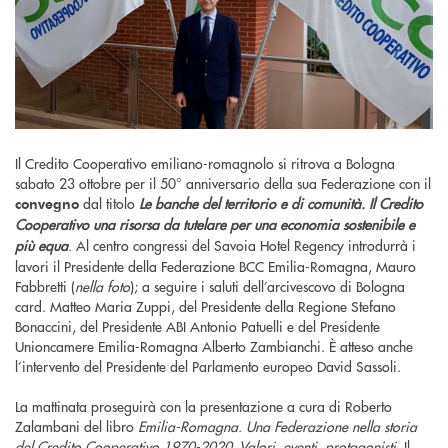
Il Credito Cooperativo emiliano-romagnolo si ritrova a Bologna
sabato 23 ottobre per il 50° anniversario della sua Federazione con il
dal titolo
Le banche del territorio e di comunità. Il Credito
convegno
Cooperativo una risorsa da tutelare per una economia sostenibile e
più equa
. Al centro congressi del Savoia Hotel Regency introdurrà i
lavori il Presidente della Federazione BCC Emilia-Romagna, Mauro
Fabbretti (
nella foto
); a seguire i saluti dell’arcivescovo di Bologna
card. Matteo Maria Zuppi, del Presidente della Regione Stefano
Bonaccini, del Presidente ABI Antonio Patuelli e del Presidente
Unioncamere Emilia-Romagna Alberto Zambianchi. È atteso anche
l’intervento del Presidente del Parlamento europeo David Sassoli.
La mattinata proseguirà con la presentazione a cura di Roberto
Zalambani del libro
Emilia-Romagna. Una Federazione nella storia
del Credito Cooperativo 1970-2020. Valori, eventi, protagonisti
. Il