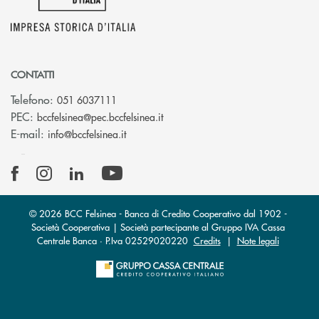
CONTATTI
Telefono:
051 6037111
(si apre l’app di posta elettronic
PEC:
bccfelsinea@pec.bccfelsinea.it
(si apre l’app di posta elettronica)
E-mail:
info@bccfelsinea.it
© 2026 BCC Felsinea - Banca di Credito Cooperativo dal 1902 -
Società Cooperativa | Società partecipante al Gruppo IVA Cassa
Centrale Banca · P.Iva 02529020220
Credits
|
Note legali