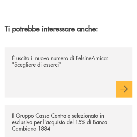
Ti potrebbe interessare anche:
/news/felsineamica-26/
È uscito il nuovo numero di FelsineAmica:
"Scegliere di esserci"
/news/il-gruppo-cassa-centrale-selezionato-in-esclusiva-per-lacquisto
Il Gruppo Cassa Centrale selezionato in
esclusiva per l'acquisto del 15% di Banca
Cambiano 1884