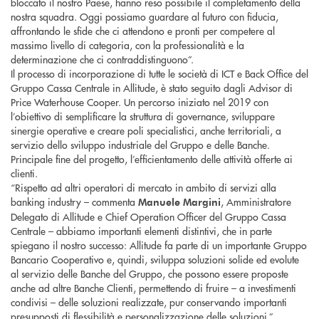
bloccato il nostro Paese, hanno reso possibile il completamento della
nostra squadra. Oggi possiamo guardare al futuro con fiducia,
affrontando le sfide che ci attendono e pronti per competere al
massimo livello di categoria, con la professionalità e la
determinazione che ci contraddistinguono”.
Il processo di incorporazione di tutte le società di ICT e Back Office del
Gruppo Cassa Centrale in Allitude, è stato seguito dagli Advisor di
Price Waterhouse Cooper. Un percorso iniziato nel 2019 con
l’obiettivo di semplificare la struttura di governance, sviluppare
sinergie operative e creare poli specialistici, anche territoriali, a
servizio dello sviluppo industriale del Gruppo e delle Banche.
Principale fine del progetto, l’efficientamento delle attività offerte ai
clienti.
“Rispetto ad altri operatori di mercato in ambito di servizi alla
banking industry – commenta
, Amministratore
Manuele Margini
Delegato di Allitude e Chief Operation Officer del Gruppo Cassa
Centrale – abbiamo importanti elementi distintivi, che in parte
spiegano il nostro successo: Allitude fa parte di un importante Gruppo
Bancario Cooperativo e, quindi, sviluppa soluzioni solide ed evolute
al servizio delle Banche del Gruppo, che possono essere proposte
anche ad altre Banche Clienti, permettendo di fruire – a investimenti
condivisi – delle soluzioni realizzate, pur conservando importanti
presupposti di flessibilità e personalizzazione delle soluzioni.”