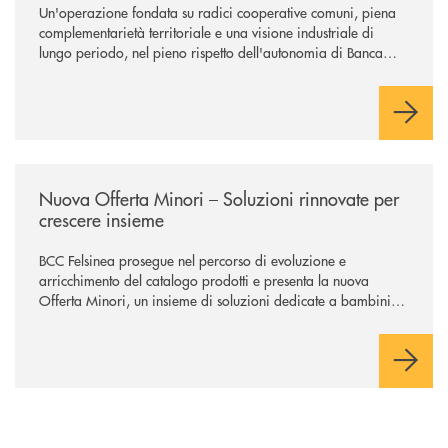
Un'operazione fondata su radici cooperative comuni, piena
complementarietà territoriale e una visione industriale di
lungo periodo, nel pieno rispetto dell'autonomia di Banca
Cambiano. Nei prossimi giorni verrà avviato il periodo di
negoziazione esclusiva per la finalizzazione dell’operazione.
/news/nuova-offerta-minori-soluzioni-rinnovate-per-crescere-insieme-1
Nuova Offerta Minori – Soluzioni rinnovate per
crescere insieme
BCC Felsinea prosegue nel percorso di evoluzione e
arricchimento del catalogo prodotti e presenta la nuova
Offerta Minori, un insieme di soluzioni dedicate a bambini e
ragazzi da 0 a 18 anni, pensate per supportarli nello
sviluppo di una relazione consapevole con il denaro, sempre
con la guida dei genitori e della banca.