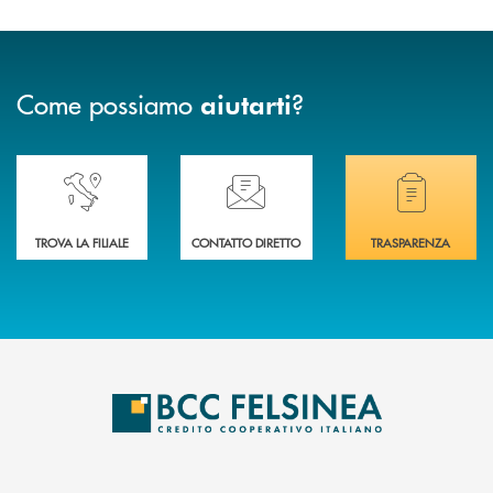
Come possiamo
?
aiutarti
Accedi all' elenco completo delle nostre&nbsp; filiali .
Ti serve assistenza immediata? Contattaci!
Hai bisogno di docum
TROVA LA FILIALE
CONTATTO DIRETTO
TRASPARENZA