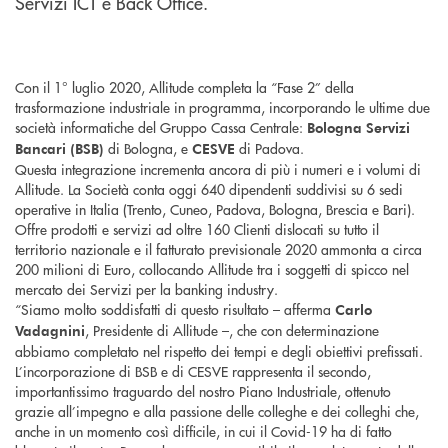
Servizi ICT e Back Office.
Con il 1° luglio 2020, Allitude completa la “Fase 2” della
trasformazione industriale in programma, incorporando le ultime due
società informatiche del Gruppo Cassa Centrale:
Bologna Servizi
di Bologna, e
di Padova.
Bancari (BSB)
CESVE
Questa integrazione incrementa ancora di più i numeri e i volumi di
Allitude. La Società conta oggi 640 dipendenti suddivisi su 6 sedi
operative in Italia (Trento, Cuneo, Padova, Bologna, Brescia e Bari).
Offre prodotti e servizi ad oltre 160 Clienti dislocati su tutto il
territorio nazionale e il fatturato previsionale 2020 ammonta a circa
200 milioni di Euro, collocando Allitude tra i soggetti di spicco nel
mercato dei Servizi per la banking industry.
“Siamo molto soddisfatti di questo risultato – afferma
Carlo
, Presidente di Allitude –, che con determinazione
Vadagnini
abbiamo completato nel rispetto dei tempi e degli obiettivi prefissati.
L’incorporazione di BSB e di CESVE rappresenta il secondo,
importantissimo traguardo del nostro Piano Industriale, ottenuto
grazie all’impegno e alla passione delle colleghe e dei colleghi che,
anche in un momento così difficile, in cui il Covid-19 ha di fatto