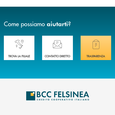
Come possiamo
?
aiutarti
Accedi all' elenco completo delle nostre&nbsp; filiali .
Ti serve assistenza immediata? Contattaci!
Hai bisogno di docum
TROVA LA FILIALE
CONTATTO DIRETTO
TRASPARENZA