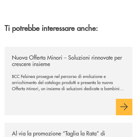
Ti potrebbe interessare anche:
/news/nuova-offerta-minori-soluzioni-rinnovate-per-crescere-insieme-1
Nuova Offerta Minori – Soluzioni rinnovate per
crescere insieme
BCC Felsinea prosegue nel percorso di evoluzione e
arricchimento del catalogo prodotti e presenta la nuova
Offerta Minori, un insieme di soluzioni dedicate a bambini e
ragazzi da 0 a 18 anni, pensate per supportarli nello
sviluppo di una relazione consapevole con il denaro, sempre
con la guida dei genitori e della banca.
/news/al-via-la-promozione-taglia-la-rata-di-prestipay-il-prestito-perso
Al via la promozione “Taglia la Rata” di