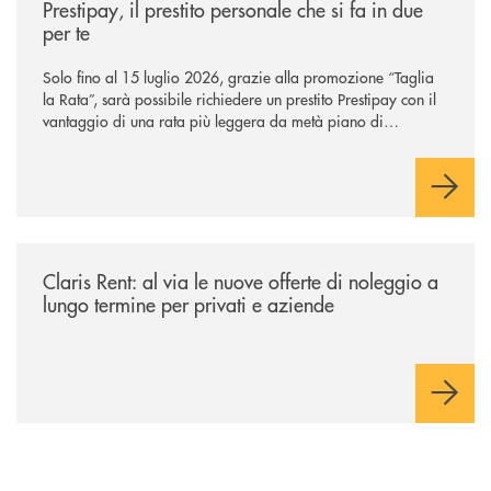
Prestipay, il prestito personale che si fa in due
per te
Solo fino al 15 luglio 2026, grazie alla promozione “Taglia
la Rata”, sarà possibile richiedere un prestito Prestipay con il
vantaggio di una rata più leggera da metà piano di
rimborso.
/news/claris-rent-al-via-le-nuove-offerte-di-noleggio-a-lungo-termine-p
Claris Rent: al via le nuove offerte di noleggio a
lungo termine per privati e aziende