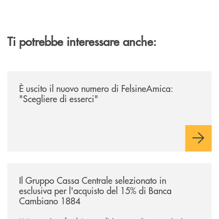
Ti potrebbe interessare anche:
/news/felsineamica-26/
È uscito il nuovo numero di FelsineAmica:
"Scegliere di esserci"
/news/il-gruppo-cassa-centrale-selezionato-in-esclusiva-per-lacquisto
Il Gruppo Cassa Centrale selezionato in
esclusiva per l'acquisto del 15% di Banca
Cambiano 1884