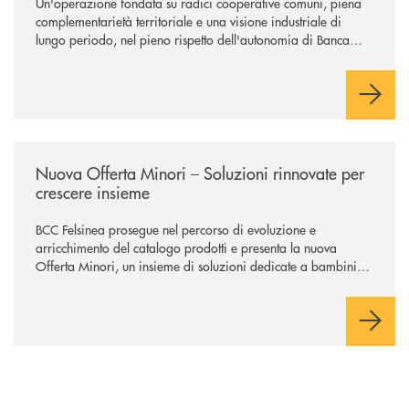
Un'operazione fondata su radici cooperative comuni, piena
complementarietà territoriale e una visione industriale di
lungo periodo, nel pieno rispetto dell'autonomia di Banca
Cambiano. Nei prossimi giorni verrà avviato il periodo di
negoziazione esclusiva per la finalizzazione dell’operazione.
/news/nuova-offerta-minori-soluzioni-rinnovate-per-crescere-insieme-1
Nuova Offerta Minori – Soluzioni rinnovate per
crescere insieme
BCC Felsinea prosegue nel percorso di evoluzione e
arricchimento del catalogo prodotti e presenta la nuova
Offerta Minori, un insieme di soluzioni dedicate a bambini e
ragazzi da 0 a 18 anni, pensate per supportarli nello
sviluppo di una relazione consapevole con il denaro, sempre
con la guida dei genitori e della banca.