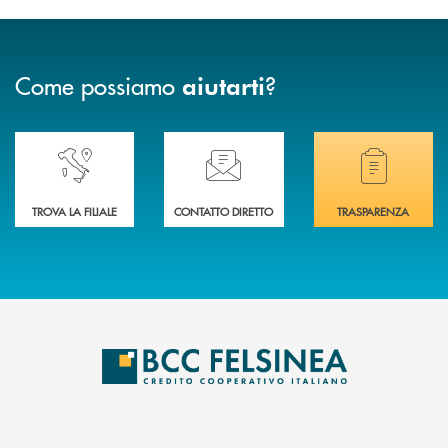
Come possiamo
?
aiutarti
Accedi all' elenco completo delle nostre&nbsp; filiali .
Ti serve assistenza immediata? Contattaci!
Hai bisogno di docum
TROVA LA FILIALE
CONTATTO DIRETTO
TRASPARENZA