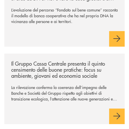
sempre
”
L’evoluzione del percorso “Fondato sul bene comune” racconta
il modello di banca cooperativa che ha nel proprio DNA la
vicinanza alle persone e ai territori.
/news/il-gruppo-cassa-centrale-presenta-il-quinto-censimento-delle-bu
Il Gruppo Cassa Centrale presenta il quinto
censimento delle buone pratiche: focus su
ambiente, giovani ed economia sociale
La rilevazione conferma la coerenza dell’impegno delle
Banche e Società del Gruppo rispetto agli obiettivi di
transizione ecologica, l’attenzione alle nuove generazioni e
alle fasce vulnerabili della popolazione, svolgendo il ruolo di
attori chiave delle comunità locali. Installate 246 colonnine di
ricarica (+15% sul 2024) per veicoli elettrici. Oltre 4 mila i
premi allo studio erogati a favore dei giovani, in crescita del
18% rispetto al 2024.