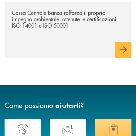
/news/cassa-centrale-banca-rafforza-il-proprio-impegno-ambientale-ott
Cassa Centrale Banca rafforza il proprio
impegno ambientale: ottenute le certificazioni
ISO 14001 e ISO 50001
Come possiamo
?
aiutarti
Accedi all' elenco completo delle nostre&nbsp; filiali .
Ti serve assistenza immediata? Contattaci!
Hai bisogno di docum