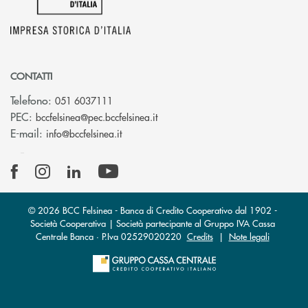
CONTATTI
Telefono:
051 6037111
(si apre l’app di posta elettronic
PEC:
bccfelsinea@pec.bccfelsinea.it
(si apre l’app di posta elettronica)
E-mail:
info@bccfelsinea.it
© 2026 BCC Felsinea - Banca di Credito Cooperativo dal 1902 -
Società Cooperativa | Società partecipante al Gruppo IVA Cassa
Centrale Banca · P.Iva 02529020220
Credits
|
Note legali