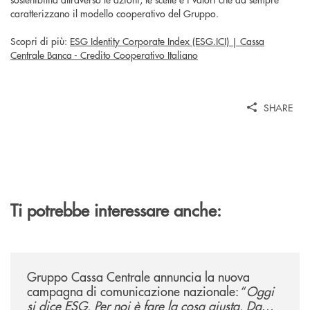
caratterizzano il modello cooperativo del Gruppo.
Scopri di più:
ESG Identity Corporate Index (ESG.ICI) | Cassa
Centrale Banca - Credito Cooperativo Italiano
SHARE
Ti potrebbe interessare anche:
/news/gruppo-cassa-centrale-annuncia-la-nuova-campagna-di-comunicaz
Gruppo Cassa Centrale annuncia la nuova
campagna di comunicazione nazionale: “
Oggi
si dice ESG. Per noi è fare la cosa giusta. Da