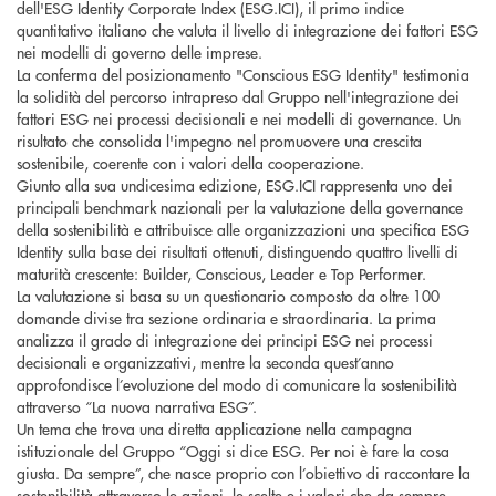
dell'ESG Identity Corporate Index (ESG.ICI), il primo indice
quantitativo italiano che valuta il livello di integrazione dei fattori ESG
nei modelli di governo delle imprese.
La conferma del posizionamento "Conscious ESG Identity" testimonia
la solidità del percorso intrapreso dal Gruppo nell'integrazione dei
fattori ESG nei processi decisionali e nei modelli di governance. Un
risultato che consolida l'impegno nel promuovere una crescita
sostenibile, coerente con i valori della cooperazione.
Giunto alla sua undicesima edizione, ESG.ICI rappresenta uno dei
principali benchmark nazionali per la valutazione della governance
della sostenibilità e attribuisce alle organizzazioni una specifica ESG
Identity sulla base dei risultati ottenuti, distinguendo quattro livelli di
maturità crescente: Builder, Conscious, Leader e Top Performer.
La valutazione si basa su un questionario composto da oltre 100
domande divise tra sezione ordinaria e straordinaria. La prima
analizza il grado di integrazione dei principi ESG nei processi
decisionali e organizzativi, mentre la seconda quest’anno
approfondisce l’evoluzione del modo di comunicare la sostenibilità
attraverso “La nuova narrativa ESG”.
Un tema che trova una diretta applicazione nella campagna
istituzionale del Gruppo “Oggi si dice ESG. Per noi è fare la cosa
giusta. Da sempre”, che nasce proprio con l’obiettivo di raccontare la
sostenibilità attraverso le azioni, le scelte e i valori che da sempre