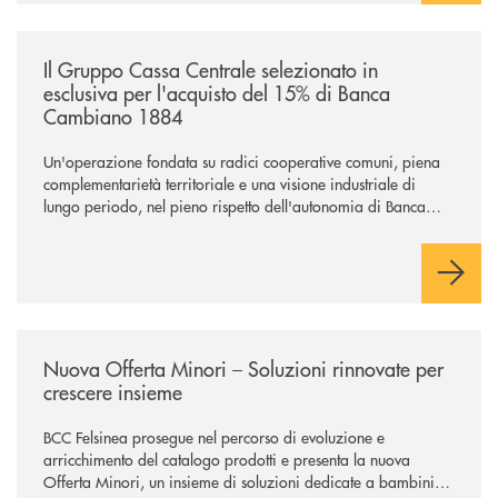
/news/il-gruppo-cassa-centrale-selezionato-in-esclusiva-per-lacquisto
Il Gruppo Cassa Centrale selezionato in
esclusiva per l'acquisto del 15% di Banca
Cambiano 1884
Un'operazione fondata su radici cooperative comuni, piena
complementarietà territoriale e una visione industriale di
lungo periodo, nel pieno rispetto dell'autonomia di Banca
Cambiano. Nei prossimi giorni verrà avviato il periodo di
negoziazione esclusiva per la finalizzazione dell’operazione.
/news/nuova-offerta-minori-soluzioni-rinnovate-per-crescere-insieme-1
Nuova Offerta Minori – Soluzioni rinnovate per
crescere insieme
BCC Felsinea prosegue nel percorso di evoluzione e
arricchimento del catalogo prodotti e presenta la nuova
Offerta Minori, un insieme di soluzioni dedicate a bambini e