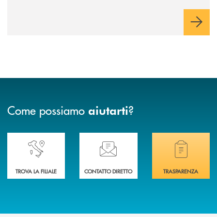
ragazzi da 0 a 18 anni, pensate per supportarli nello
sviluppo di una relazione consapevole con il denaro, sempre
con la guida dei genitori e della banca.
Come possiamo
?
aiutarti
Accedi all' elenco completo delle nostre&nbsp; filiali .
Ti serve assistenza immediata? Contattaci!
Hai bisogno di docum
TROVA LA FILIALE
CONTATTO DIRETTO
TRASPARENZA