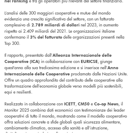
e tra gli operatori più rilevanti del settore finanziario.
nel ranking
L’analisi delle 300 maggiori cooperative e mutue del mondo
evidenzia una crescita significativa del settore, con un fatturato
complessivo di
nel 2023, in aumento
2.789 miliardi di dollari
rispetto ai 2.409 miliardi del 2021. Le organizzazioni italiane
confermano il
delle organizzazioni presenti nella
3% del fatturato
Top 300.
Il rapporto, presentato dall’
Alleanza Internazionale delle
in collaborazione con
, giunge
Cooperative (ICA)
EURICSE
quest’anno alla sua tredicesima edizione e si inserisce nell’
Anno
proclamato dalle Nazioni Unite.
Internazionale delle Cooperative
Offre un quadro approfondito del contributo delle cooperative alla
trasformazione dell’economia globale verso modelli più sostenibili,
equi e resilienti.
Realizzato in collaborazione con
,
e
, il
ICETT
CM50
Co-op News
Monitor 2025 combina dati economici con testimonianze dei leader
cooperativi di tutto il mondo, mostrando come il modello cooperativo
offra soluzioni concrete a sfide globali quali sicurezza alimentare,
cambiamento climatico, accesso alla sanità e all’istruzione,