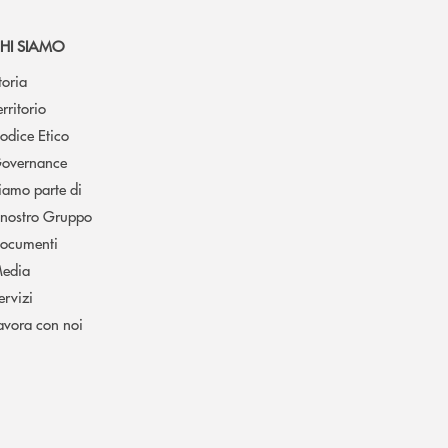
HI SIAMO
toria
erritorio
odice Etico
overnance
iamo parte di
l nostro Gruppo
ocumenti
edia
ervizi
avora con noi