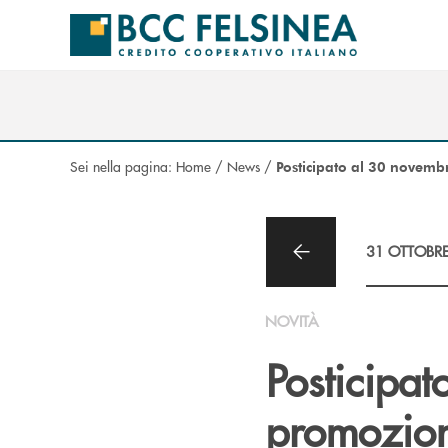
Salta al contenuto principale
Sei nella pagina:
Home
/
News
/
Posticipato al 30 novembr
31 OTTOBR
NOVITÀ
Posticipat
promozio