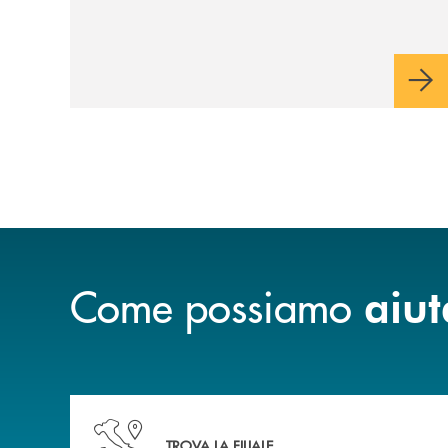
Come possiamo
aiut
Accedi all' elenco completo delle nostre&nbsp; fi
TROVA LA FILIALE