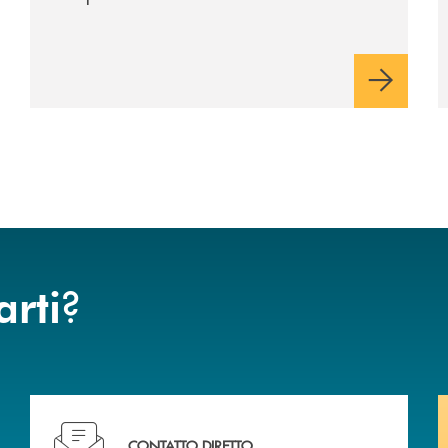
industriale di lungo periodo, nel pieno
rispetto dell'autonomia di Banca
Cambiano. Nei prossimi giorni verrà
avviato il periodo di negoziazione
esclusiva per la finalizzazione
dell’operazione.
?
arti
liali .
Ti serve assistenza immediata? Contattaci!
CONTATTO DIRETTO