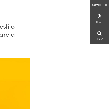
NUMERI UTILI
NUMERI UTILI
FILIALI
FILIALI
estito
iare a
CERCA
CERCA