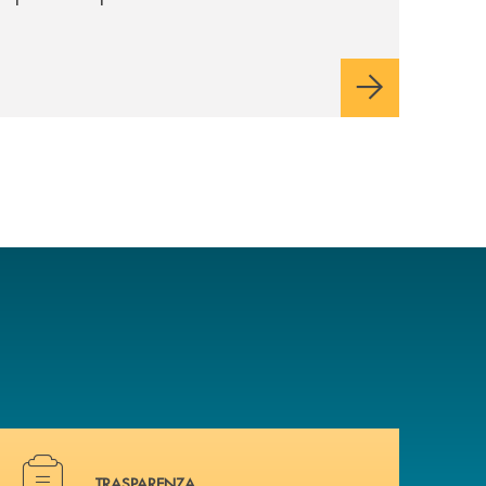
Minori, un insieme di soluzioni dedicate a
bambini e ragazzi da 0 a 18 anni, pensate
per supportarli nello sviluppo di una
relazione consapevole con il denaro,
sempre con la guida dei genitori e della
banca.
Hai bisogno di documenti ? Vai alla pagina dedicata.
TRASPARENZA