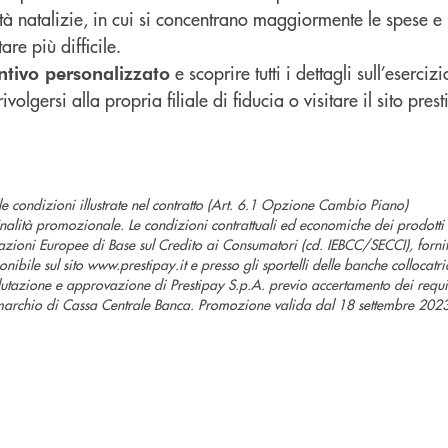
ità natalizie, in cui si concentrano maggiormente le spese e 
are più difficile.
e scoprire tutti i dettagli sull’esercizi
ntivo personalizzato
rivolgersi alla propria filiale di fiducia o visitare il sito prest
le condizioni illustrate nel contratto (Art. 6.1 Opzione Cambio Piano)
nalità promozionale. Le condizioni contrattuali ed economiche dei prodotti
zioni Europee di Base sul Credito ai Consumatori (cd. IEBCC/SECCI), fornit
ponibile sul sito www.prestipay.it e presso gli sportelli delle banche collocatr
utazione e approvazione di Prestipay S.p.A. previo accertamento dei requis
n marchio di Cassa Centrale Banca. Promozione valida dal 18 settembre 2023