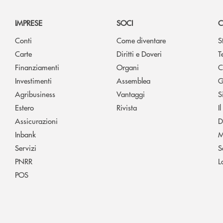
IMPRESE
SOCI
C
Conti
Come diventare
S
Carte
Diritti e Doveri
T
Finanziamenti
Organi
C
Investimenti
Assemblea
G
Agribusiness
Vantaggi
S
Estero
Rivista
I
Assicurazioni
D
Inbank
M
Servizi
S
PNRR
L
POS