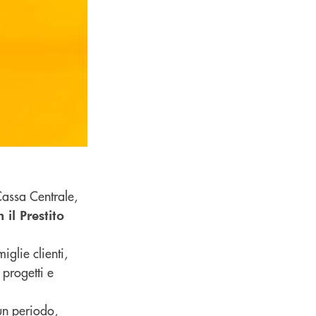
Cassa Centrale,
il Prestito
iglie clienti,
 progetti e
 un periodo,