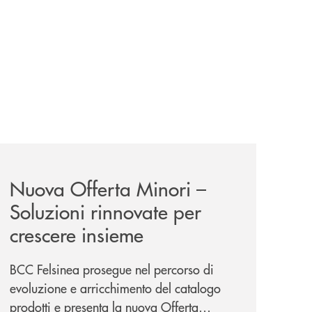
iva-per-lacquisto-del-15-di-banca-cambiano-1884/
news/nuova-offerta-minori-soluzioni-rinnovate-per-crescer
Nuova Offerta Minori –
Soluzioni rinnovate per
crescere insieme
BCC Felsinea prosegue nel percorso di
evoluzione e arricchimento del catalogo
prodotti e presenta la nuova Offerta