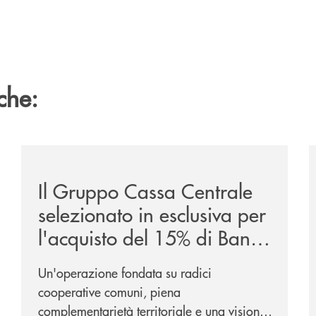
che:
/news/il-gruppo-cassa-centrale-selezionato-in-esclus
/
Il Gruppo Cassa Centrale
selezionato in esclusiva per
l'acquisto del 15% di Banca
Cambiano 1884
Un'operazione fondata su radici
cooperative comuni, piena
complementarietà territoriale e una visione