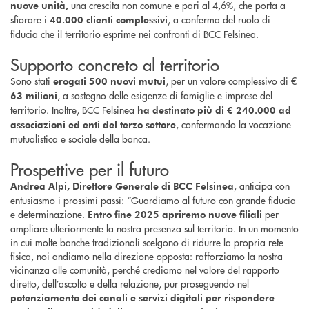
una crescita non comune e pari al 4,6%, che porta a
nuove unità,
sfiorare i
, a conferma del ruolo di
40.000 clienti complessivi
fiducia che il territorio esprime nei confronti di BCC Felsinea.
Supporto concreto al territorio
Sono stati
, per un valore complessivo di €
erogati 500 nuovi mutui
, a sostegno delle esigenze di famiglie e imprese del
63 milioni
territorio. Inoltre, BCC Felsinea
ha destinato più di € 240.000 ad
, confermando la vocazione
associazioni ed enti del terzo settore
mutualistica e sociale della banca.
Prospettive per il futuro
, anticipa con
Andrea Alpi, Direttore Generale di BCC Felsinea
entusiasmo i prossimi passi: “Guardiamo al futuro con grande fiducia
e determinazione.
per
Entro fine 2025 apriremo nuove filiali
ampliare ulteriormente la nostra presenza sul territorio. In un momento
in cui molte banche tradizionali scelgono di ridurre la propria rete
fisica, noi andiamo nella direzione opposta: rafforziamo la nostra
vicinanza alle comunità, perché crediamo nel valore del rapporto
diretto, dell’ascolto e della relazione, pur proseguendo nel
potenziamento dei canali e servizi digitali per rispondere