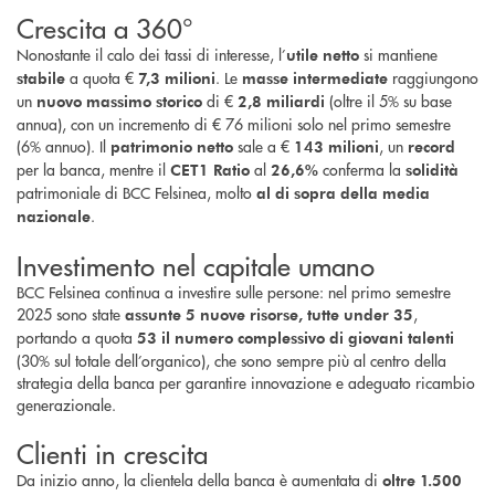
Crescita a 360°
Nonostante il calo dei tassi di interesse, l’
si mantiene
utile netto
a quota €
. Le
raggiungono
stabile
7,3 milioni
masse intermediate
un
di €
(oltre il 5% su base
nuovo massimo storico
2,8 miliardi
annua), con un incremento di € 76 milioni solo nel primo semestre
(6% annuo). Il
sale a €
, un
patrimonio netto
143 milioni
record
per la banca, mentre il
al
conferma la
CET1 Ratio
26,6%
solidità
patrimoniale di BCC Felsinea, molto
al di sopra della media
.
nazionale
Investimento nel capitale umano
BCC Felsinea continua a investire sulle persone: nel primo semestre
2025 sono state
,
assunte 5 nuove risorse, tutte under 35
portando a quota
53 il numero complessivo di giovani talenti
(30% sul totale dell’organico), che sono sempre più al centro della
strategia della banca per garantire innovazione e adeguato ricambio
generazionale.
Clienti in crescita
Da inizio anno, la clientela della banca è aumentata di
oltre 1.500