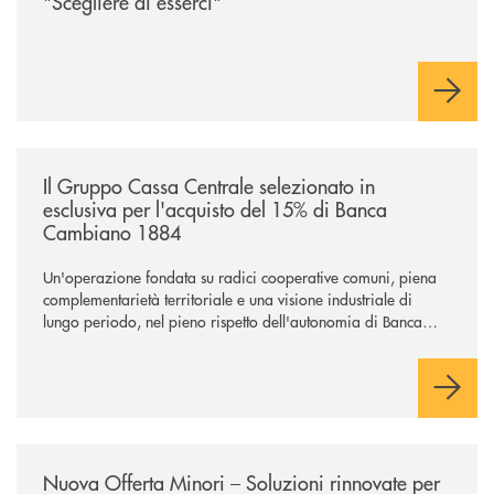
"Scegliere di esserci"
/news/il-gruppo-cassa-centrale-selezionato-in-esclusiva-per-lacquisto
Il Gruppo Cassa Centrale selezionato in
esclusiva per l'acquisto del 15% di Banca
Cambiano 1884
Un'operazione fondata su radici cooperative comuni, piena
complementarietà territoriale e una visione industriale di
lungo periodo, nel pieno rispetto dell'autonomia di Banca
Cambiano. Nei prossimi giorni verrà avviato il periodo di
negoziazione esclusiva per la finalizzazione dell’operazione.
/news/nuova-offerta-minori-soluzioni-rinnovate-per-crescere-insieme-1
Nuova Offerta Minori – Soluzioni rinnovate per