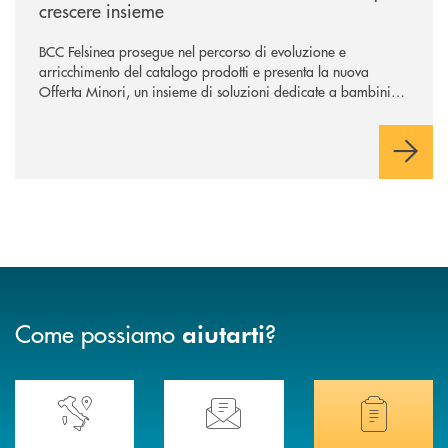
crescere insieme
BCC Felsinea prosegue nel percorso di evoluzione e
arricchimento del catalogo prodotti e presenta la nuova
Offerta Minori, un insieme di soluzioni dedicate a bambini e
ragazzi da 0 a 18 anni, pensate per supportarli nello
sviluppo di una relazione consapevole con il denaro, sempre
con la guida dei genitori e della banca.
Come possiamo
?
aiutarti
Accedi all' elenco completo delle nostre&nbsp; filiali .
Ti serve assistenza immediata? Contattaci!
Hai bisogno di docum