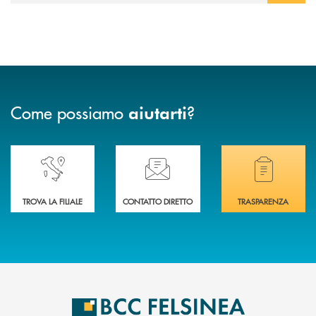
Come possiamo
?
aiutarti
Accedi all' elenco completo delle nostre&nbsp; filiali .
Ti serve assistenza immediata? Contattaci!
Hai bisogno di docum
TROVA LA FILIALE
CONTATTO DIRETTO
TRASPARENZA