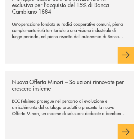
esclusiva per l'acquisto del 15% di Banca
Cambiano 1884
Un'operazione fondata su radici cooperative comuni, piena
complementarietà territoriale e una visione industriale di
lungo periodo, nel pieno rispetto dell'autonomia di Banca
Cambiano. Nei prossimi giorni verrà avviato il periodo di
negoziazione esclusiva per la finalizzazione dell’operazione.
/news/nuova-offerta-minori-soluzioni-rinnovate-per-crescere-insieme-1
Nuova Offerta Minori – Soluzioni rinnovate per
crescere insieme
BCC Felsinea prosegue nel percorso di evoluzione e
arricchimento del catalogo prodotti e presenta la nuova
Offerta Minori, un insieme di soluzioni dedicate a bambini e
ragazzi da 0 a 18 anni, pensate per supportarli nello
sviluppo di una relazione consapevole con il denaro, sempre
con la guida dei genitori e della banca.