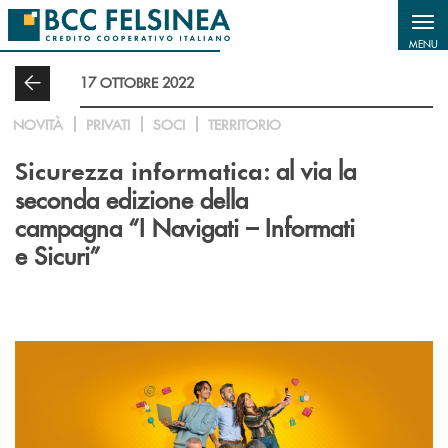
Salta al contenuto principale
MENU
17 OTTOBRE 2022
NOVITÀ
PRIVATI
SOCI
TERRITORIO
: al via la
Sicurezza informatica
seconda edizione della
campagna “I Navigati – Informati
e Sicuri”