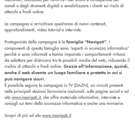
canali e degli strumenti digitali e sensibilizzare i clienti sui rischi di
attacchi e frodi online.
La campagna si arricchisce quest’anno di nuovi contenuti,
approfondimenti, video tutorial e interviste.
Protagonista della campagna è la
. I
famiglia “Navigati”
componenti di questa famiglia sono “esperti in sicurezza informatica”
perché si sono informati e hanno imparato i comportamenti virtuosi
da adottare per districarsi tra le possibili insidie del web, riducendo il
rischio di attacchi e frodi online.
Grazie all’informazione, quindi,
anche il web diventa un luogo familiare e protetto in cui si
può navigare sicuri.
È possibile seguire la campagna in TV (DAZN), sui circuiti presenti
nelle principali stazioni ferroviarie nazionali, sulle pagine social e sul
sito
www.inavigati.it
, che offre materiale informativo, interviste e
consigli sui temi della sicurezza informatica e anche una miniserie.
Scopri di più sul sito
www.inavigati.it