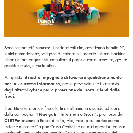
Sono sempre più numerosi i nostri clienti che, accedendo tramite PC,
tablet e smartphone, scelgono di entrare nel proprio internet banking
Inbank e fare pagamenti, consultare il proprio conto, investire, gestire
prestiti e mutui, e molto altro.
Per questo,
il nostro impegno è di lavorare quotidianamente
, per la prevenzione e il contrasto
per la sicurezza informatica
degli attacchi cyber e per la
protezione dei nostri clienti dalle
.
frodi
È partita e sarà on air fino alla fine dell’anno la seconda edizione
della campagna
, promossa dal
“I Navigati – Informati e Sicuri”
insieme a Banca d’Italia, Abi, Ivass, a cui partecipiamo
CERTFin
insieme al nostro Gruppo Cassa Centrale e ad altri operatori bancari
nazionali, realizzata per favorire l’uso sicuro e consapevole dei