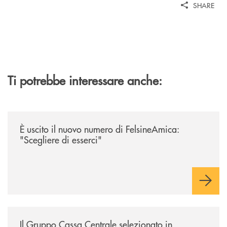
SHARE
Ti potrebbe interessare anche:
/news/felsineamica-26/
È uscito il nuovo numero di FelsineAmica:
"Scegliere di esserci"
/news/il-gruppo-cassa-centrale-selezionato-in-esclusiva-per-lacquisto
Il Gruppo Cassa Centrale selezionato in