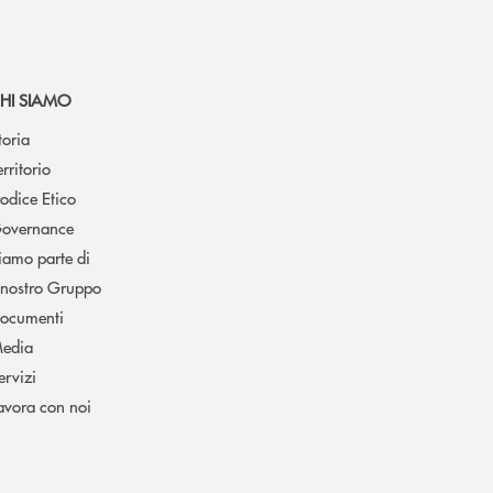
HI SIAMO
toria
erritorio
odice Etico
overnance
iamo parte di
l nostro Gruppo
ocumenti
edia
ervizi
avora con noi