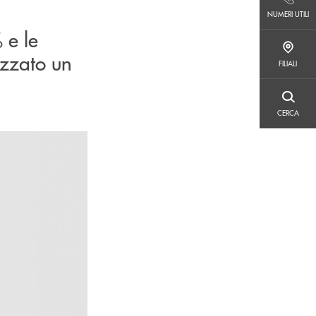
NUMERI UTILI
NUMERI UTILI
 e le
FILIALI
izzato un
FILIALI
CERCA
CERCA