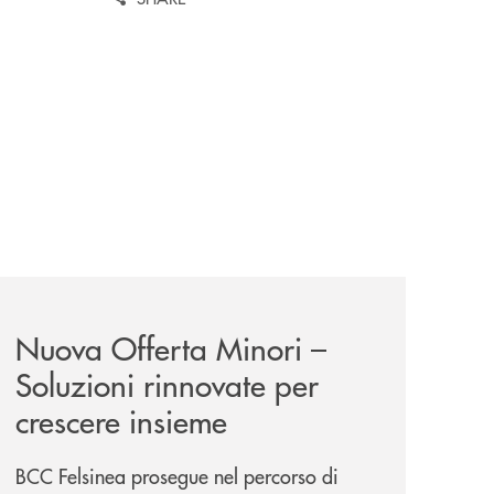
iva-per-lacquisto-del-15-di-banca-cambiano-1884/
news/nuova-offerta-minori-soluzioni-rinnovate-per-crescer
Nuova Offerta Minori –
Soluzioni rinnovate per
crescere insieme
BCC Felsinea prosegue nel percorso di