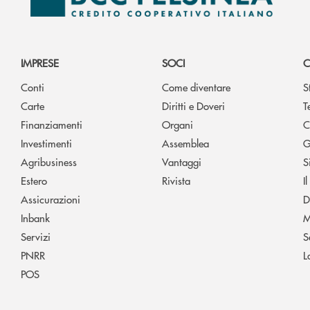
IMPRESE
SOCI
C
Conti
Come diventare
S
Carte
Diritti e Doveri
T
Finanziamenti
Organi
C
Investimenti
Assemblea
G
Agribusiness
Vantaggi
S
Estero
Rivista
I
Assicurazioni
D
Inbank
M
Servizi
S
PNRR
L
POS