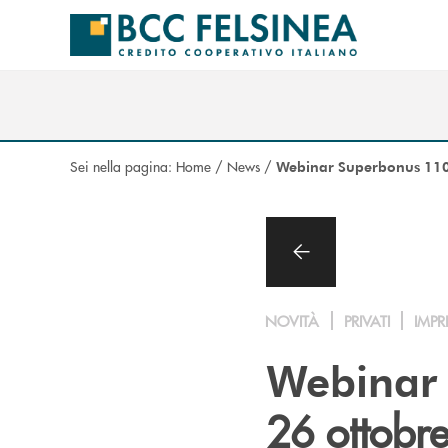
Salta al contenuto principale
Sei nella pagina:
Home
/
News
/
Webinar Superbonus 11
NOVITÀ
PRIVATI
IMPR
Webinar
26 ottobr