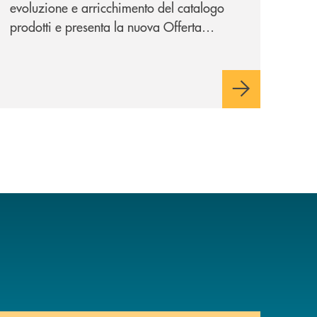
evoluzione e arricchimento del catalogo
prodotti e presenta la nuova Offerta
Minori, un insieme di soluzioni dedicate a
bambini e ragazzi da 0 a 18 anni, pensate
per supportarli nello sviluppo di una
relazione consapevole con il denaro,
sempre con la guida dei genitori e della
banca.