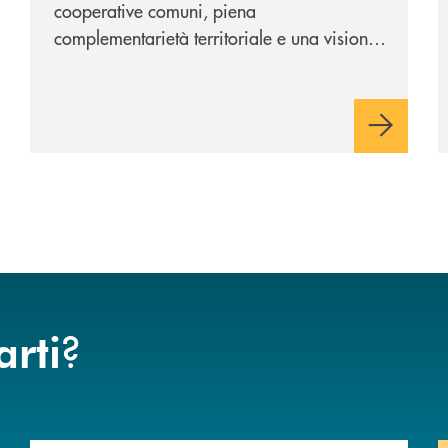
cooperative comuni, piena
complementarietà territoriale e una visione
industriale di lungo periodo, nel pieno
rispetto dell'autonomia di Banca
Cambiano. Nei prossimi giorni verrà
avviato il periodo di negoziazione
esclusiva per la finalizzazione
dell’operazione.
?
arti