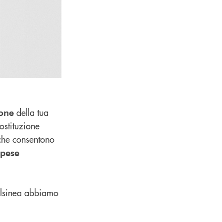
della tua
ione
ostituzione
he consentono
spese
elsinea abbiamo