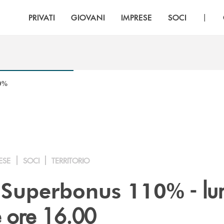
|
PRIVATI
GIOVANI
IMPRESE
SOCI
0%
ESE
SOCI
TERRITORIO
- lu
 Superbonus 110%
e ore 16.00