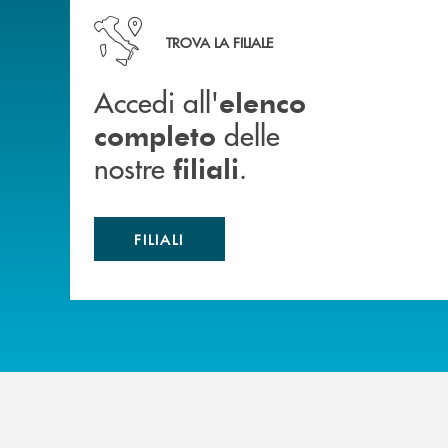
Accedi all' elenco completo delle nostre&nbsp; fi
TROVA LA FILIALE
Accedi all'
elenco
delle
completo
nostre
.
filiali
FILIALI